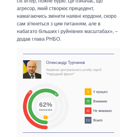
сіє вітер, пожне бурю. Це означає, що
агресор, який створює прецедент,
намагаючись змінити наявні кордони, скоро
сам зіткнеться з цим питанням, але в
набагато більших і руйнівних масштабах», –
додав глава РНБО.
Олександр Турчинов
Керівник центрального штабу партії
"Народний фронт"
У процесі
0
37
62
Виконано
70
62%
виконано
Не виконано
42
1
Всього
112