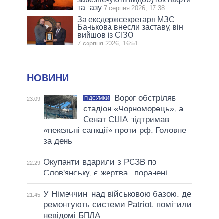
та газу
7 серпня 2026, 17:38
За ексдержсекретаря МЗС
Банькова внесли заставу, він
вийшов із СІЗО
7 серпня 2026, 16:51
НОВИНИ
Ворог обстріляв
ПІДСУМКИ
23:09
стадіон «Чорноморець», а
Сенат США підтримав
«пекельні санкції» проти рф. Головне
за день
Окупанти вдарили з РСЗВ по
22:29
Слов'янську, є жертва і поранені
У Німеччині над військовою базою, де
21:45
ремонтують системи Patriot, помітили
невідомі БПЛА