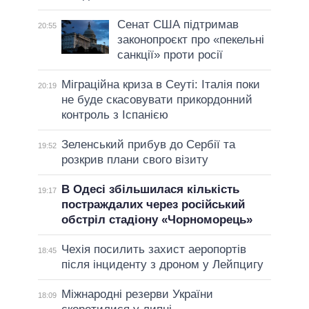
Сенат США підтримав
20:55
законопроєкт про «пекельні
санкції» проти росії
Міграційна криза в Сеуті: Італія поки
20:19
не буде скасовувати прикордонний
контроль з Іспанією
Зеленський прибув до Сербії та
19:52
розкрив плани свого візиту
В Одесі збільшилася кількість
19:17
постраждалих через російський
обстріл стадіону «Чорноморець»
Чехія посилить захист аеропортів
18:45
після інциденту з дроном у Лейпцигу
Міжнародні резерви України
18:09