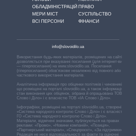
ОБЛАДМІНІСТРАЦІЙ
ПРАВО
МЕРИ МІСТ
СУСПІЛЬСТВО
ВСІ ПЕРСОНИ
ФІНАНСИ
info@slovoidilo.ua
Використання будь-яких матеріалів, розміщених на сайті,
дозволяється при вказуванні посилання (для інтернет-видань
— гіперпосилання) на www.slovoidilo.ua. Посилання
(гіперпосилання) обов’язкове незалежно від повного або
часткового використання матеріалів.
Аналітична інформація про обіцянки політиків і чиновників,
що розміщені на порталі slovoidilo.ua, а також інформація про
стан виконання цих обіцянок, зібрана й опрацьована ТОВ «ІА
Слово і Діло» і є власністю ТОВ «ІА Слово і Діло».
Інфографіки, розміщені на порталі slovoidilo.ua, створені ГО
«Система народного контролю Слово і Діло» і є власністю
ГО «Система народного контролю Слово і Діло».
Матеріали, відмічені значками, публікуються на правах
реклами: «Промо», «Новини компаній», «Позиція»,
«Партнерський матеріал», «Спецпроєкт», «За підтримки».
Редакція не несе відповідальності за факти та оціночні