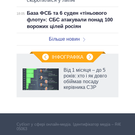
скоротилися у липні
База ФСБ та 6 суден «тіньового
18:05
флоту»: СБС атакували понад 100
ворожих цілей росіян
Більше новин
ІНФОГРАФІКА
жет
Від 1 місяця – до 5
років: хто і як довго
ків
обіймав посаду
керівника СЗР
Cуб'єкт у сфері онлайн-медіа. Ідентифікатор медіа – R40-
05063