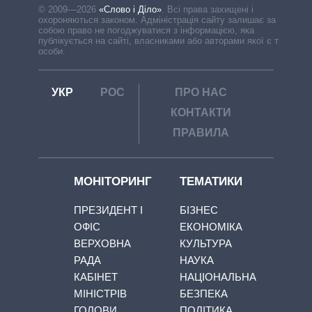
© 2009—2026
«Слово і Діло»
.
Всі права захищені і
охороняються законом. Адміністрація сайту залишає за
собою право не погоджуватися з інформацією, яка
публікується на сайті, власниками або авторами якої є треті
особи.
УКР
РОС
ПРО НАС
КОНТАКТИ
ПРАВИЛА
МОНІТОРИНГ
ТЕМАТИКИ
ПРЕЗИДЕНТ І
БІЗНЕС
ОФІС
ЕКОНОМІКА
ВЕРХОВНА
КУЛЬТУРА
РАДА
НАУКА
КАБІНЕТ
НАЦІОНАЛЬНА
МІНІСТРІВ
БЕЗПЕКА
ГОЛОВИ
ПОЛІТИКА