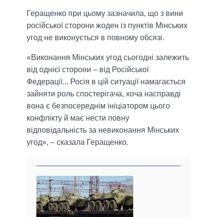
Геращенко при цьому зазначила, що з вини
російської сторони жоден із пунктів Мінських
угод не виконується в повному обсязі.
«Виконання Мінських угод сьогодні залежить
від однієї сторони – від Російської
Федерації... Росія в цій ситуації намагається
зайняти роль спостерігача, хоча насправді
вона є безпосереднім ініціатором цього
конфлікту й має нести повну
відповідальність за невиконання Мінських
угод», – сказала Геращенко.