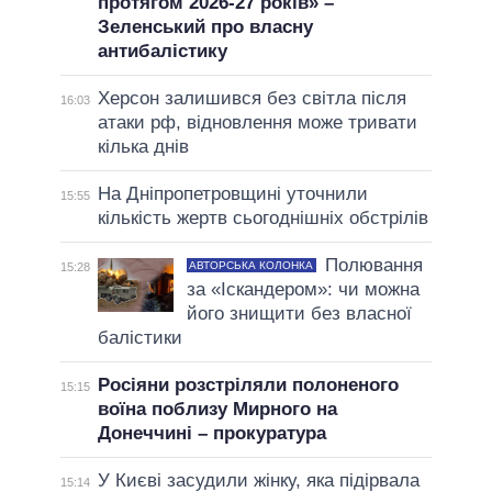
протягом 2026-27 років» –
Зеленський про власну
антибалістику
Херсон залишився без світла після
16:03
атаки рф, відновлення може тривати
кілька днів
На Дніпропетровщині уточнили
15:55
кількість жертв сьогоднішніх обстрілів
Полювання
АВТОРСЬКА КОЛОНКА
15:28
за «Іскандером»: чи можна
його знищити без власної
балістики
Росіяни розстріляли полоненого
15:15
воїна поблизу Мирного на
Донеччині – прокуратура
У Києві засудили жінку, яка підірвала
15:14