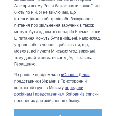
Але при цьому Росія бажає зняти санкції, які
б'ють по ній. Я не виключаю, що
інтенсифікація обстрілів або блокування
питання про звільнення заручників також
можуть бути одним зі сценаріїв Кремля, коли
ці питання можуть бути вирішені, наприклад,
у травні або в червні, щоб сказати, що,
мовляв, всі пункти Мінських угод виконані,
тому давайте знімати санкції», – сказала
Геращенко.
Як раніше повідомляло
«Слово і Діло»
,
представники України в Тристоронній
контактній групі в Мінську
передали
росіянам і представникам бойовиків списки
полонених для здійснення обміну.