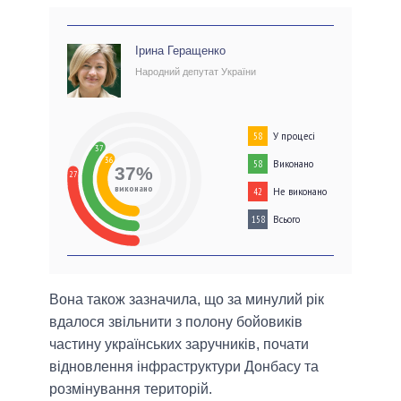
Ірина Геращенко
Народний депутат України
У процесі
58
37
36
Виконано
58
37%
27
виконано
Не виконано
42
Всього
158
Вона також зазначила, що за минулий рік
вдалося звільнити з полону бойовиків
частину українських заручників, почати
відновлення інфраструктури Донбасу та
розмінування територій.