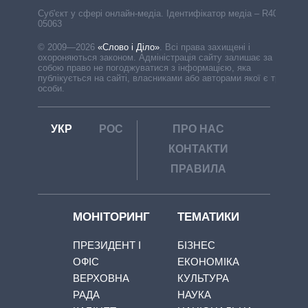
Cуб'єкт у сфері онлайн-медіа. Ідентифікатор медіа – R40-
05063
© 2009—2026
«Слово і Діло»
.
Всі права захищені і
охороняються законом. Адміністрація сайту залишає за
собою право не погоджуватися з інформацією, яка
публікується на сайті, власниками або авторами якої є треті
особи.
УКР
РОС
ПРО НАС
КОНТАКТИ
ПРАВИЛА
МОНІТОРИНГ
ТЕМАТИКИ
ПРЕЗИДЕНТ І
БІЗНЕС
ОФІС
ЕКОНОМІКА
ВЕРХОВНА
КУЛЬТУРА
РАДА
НАУКА