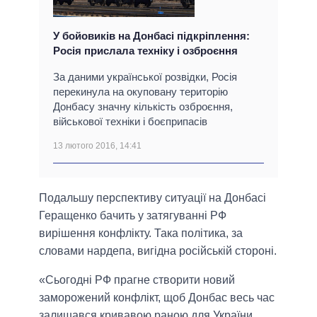
У бойовиків на Донбасі підкріплення:
Росія прислала техніку і озброєння
За даними української розвідки, Росія
перекинула на окуповану територію
Донбасу значну кількість озброєння,
військової техніки і боєприпасів
13 лютого 2016, 14:41
Подальшу перспективу ситуації на Донбасі
Геращенко бачить у затягуванні РФ
вирішення конфлікту. Така політика, за
словами нардепа, вигідна російській стороні.
«Сьогодні РФ прагне створити новий
заморожений конфлікт, щоб Донбас весь час
залишався кривавою раною для України.