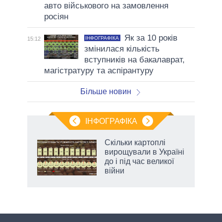
авто військового на замовлення
росіян
Як за 10 років
ІНФОГРАФІКА
15:12
змінилася кількість
вступників на бакалаврат,
магістратуру та аспірантуру
Більше новин
ІНФОГРАФІКА
и на
Скільки картоплі
вирощували в Україні
а
до і під час великої
війни
аспі