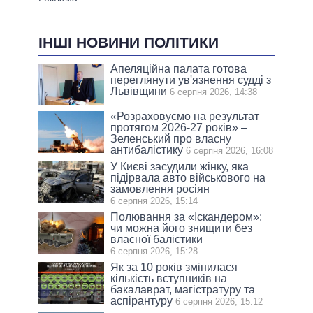
ІНШІ НОВИНИ ПОЛІТИКИ
Апеляційна палата готова
переглянути ув'язнення судді з
Львівщини
6 серпня 2026, 14:38
«Розраховуємо на результат
протягом 2026-27 років» –
Зеленський про власну
антибалістику
6 серпня 2026, 16:08
У Києві засудили жінку, яка
підірвала авто військового на
замовлення росіян
6 серпня 2026, 15:14
Полювання за «Іскандером»:
чи можна його знищити без
власної балістики
6 серпня 2026, 15:28
Як за 10 років змінилася
кількість вступників на
бакалаврат, магістратуру та
аспірантуру
6 серпня 2026, 15:12