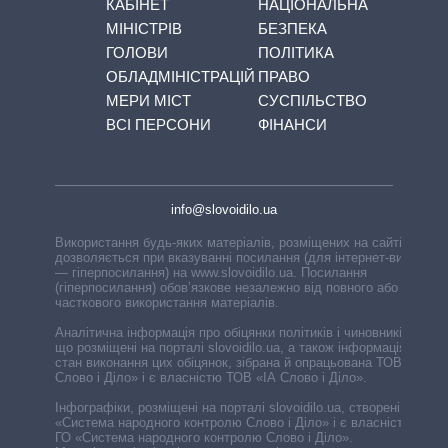
КАБІНЕТ
НАЦІОНАЛЬНА
МІНІСТРІВ
БЕЗПЕКА
ГОЛОВИ
ПОЛІТИКА
ОБЛАДМІНІСТРАЦІЙ
ПРАВО
МЕРИ МІСТ
СУСПІЛЬСТВО
ВСІ ПЕРСОНИ
ФІНАНСИ
info@slovoidilo.ua
Використання будь-яких матеріалів, розміщених на сайті,
дозволяється при вказуванні посилання (для інтернет-видань
— гіперпосилання) на www.slovoidilo.ua. Посилання
(гіперпосилання) обов’язкове незалежно від повного або
часткового використання матеріалів.
Аналітична інформація про обіцянки політиків і чиновників,
що розміщені на порталі slovoidilo.ua, а також інформація про
стан виконання цих обіцянок, зібрана й опрацьована ТОВ «ІА
Слово і Діло» і є власністю ТОВ «ІА Слово і Діло».
Інфографіки, розміщені на порталі slovoidilo.ua, створені ГО
«Система народного контролю Слово і Діло» і є власністю
ГО «Система народного контролю Слово і Діло».