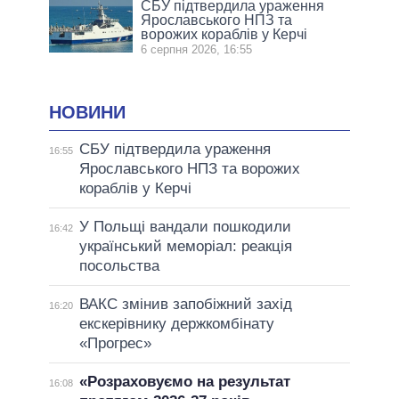
СБУ підтвердила ураження
Ярославського НПЗ та
ворожих кораблів у Керчі
6 серпня 2026, 16:55
НОВИНИ
СБУ підтвердила ураження
16:55
Ярославського НПЗ та ворожих
кораблів у Керчі
У Польщі вандали пошкодили
16:42
український меморіал: реакція
посольства
ВАКС змінив запобіжний захід
16:20
екскерівнику держкомбінату
«Прогрес»
«Розраховуємо на результат
16:08