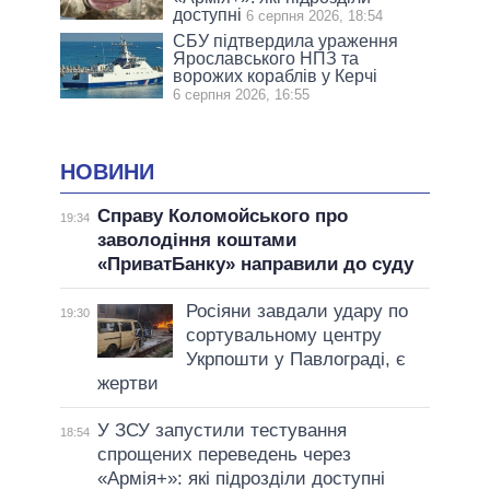
доступні
6 серпня 2026, 18:54
СБУ підтвердила ураження
Ярославського НПЗ та
ворожих кораблів у Керчі
6 серпня 2026, 16:55
НОВИНИ
Справу Коломойського про
19:34
заволодіння коштами
«ПриватБанку» направили до суду
Росіяни завдали удару по
19:30
сортувальному центру
Укрпошти у Павлограді, є
жертви
У ЗСУ запустили тестування
18:54
спрощених переведень через
«Армія+»: які підрозділи доступні