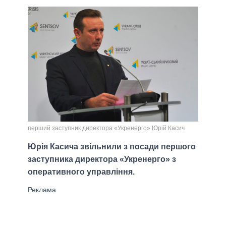
перший заступник директора «Укренерго» Юрій Касич
Юрія Касича звільнили з посади першого
заступника директора «Укренерго» з
оперативного управління.