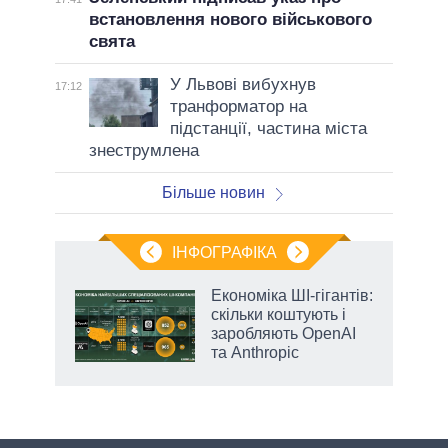
встановлення нового військового
свята
У Львові вибухнув
17:12
транформатор на
підстанції, частина міста
знеструмлена
Більше новин
ІНФОГРАФІКА
и на
Економіка ШІ-гігантів:
скільки коштують і
а
заробляють OpenAI
та Anthropic