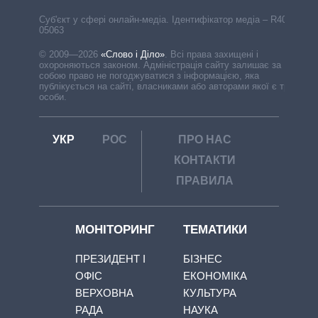
Cуб'єкт у сфері онлайн-медіа. Ідентифікатор медіа – R40-
05063
© 2009—2026
«Слово і Діло»
.
Всі права захищені і
охороняються законом. Адміністрація сайту залишає за
собою право не погоджуватися з інформацією, яка
публікується на сайті, власниками або авторами якої є треті
особи.
УКР
РОС
ПРО НАС
КОНТАКТИ
ПРАВИЛА
МОНІТОРИНГ
ТЕМАТИКИ
ПРЕЗИДЕНТ І
БІЗНЕС
ОФІС
ЕКОНОМІКА
ВЕРХОВНА
КУЛЬТУРА
РАДА
НАУКА