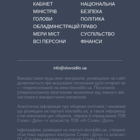
КАБІНЕТ
НАЦІОНАЛЬНА
МІНІСТРІВ
БЕЗПЕКА
ГОЛОВИ
ПОЛІТИКА
ОБЛАДМІНІСТРАЦІЙ
ПРАВО
МЕРИ МІСТ
СУСПІЛЬСТВО
ВСІ ПЕРСОНИ
ФІНАНСИ
info@slovoidilo.ua
Використання будь-яких матеріалів, розміщених на сайті,
дозволяється при вказуванні посилання (для інтернет-видань
— гіперпосилання) на www.slovoidilo.ua. Посилання
(гіперпосилання) обов’язкове незалежно від повного або
часткового використання матеріалів.
Аналітична інформація про обіцянки політиків і чиновників,
що розміщені на порталі slovoidilo.ua, а також інформація про
стан виконання цих обіцянок, зібрана й опрацьована ТОВ «ІА
Слово і Діло» і є власністю ТОВ «ІА Слово і Діло».
Інфографіки, розміщені на порталі slovoidilo.ua, створені ГО
«Система народного контролю Слово і Діло» і є власністю
ГО «Система народного контролю Слово і Діло».