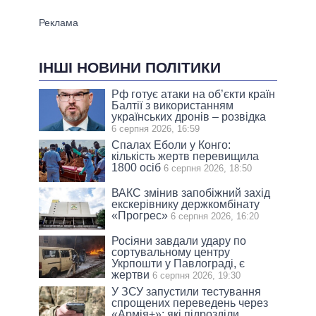
ІНШІ НОВИНИ ПОЛІТИКИ
Рф готує атаки на об’єкти країн
Балтії з використанням
українських дронів – розвідка
6 серпня 2026, 16:59
Спалах Еболи у Конго:
кількість жертв перевищила
1800 осіб
6 серпня 2026, 18:50
ВАКС змінив запобіжний захід
екскерівнику держкомбінату
«Прогрес»
6 серпня 2026, 16:20
Росіяни завдали удару по
сортувальному центру
Укрпошти у Павлограді, є
жертви
6 серпня 2026, 19:30
У ЗСУ запустили тестування
спрощених переведень через
«Армія+»: які підрозділи