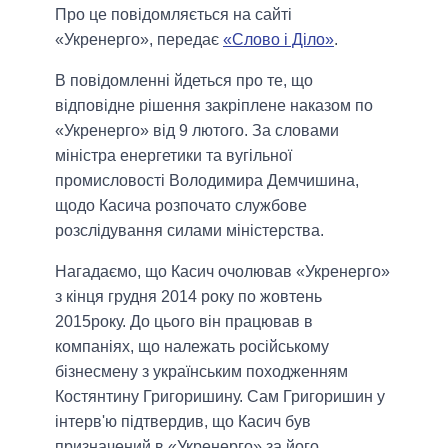
Про це повідомляється на сайті
«Укренерго», передає
«Слово і Діло»
.
В повідомленні йдеться про те, що
відповідне рішення закріплене наказом по
«Укренерго» від 9 лютого. За словами
міністра енергетики та вугільної
промисловості Володимира Демчишина,
щодо Касича розпочато службове
розслідування силами міністерства.
Нагадаємо, що Касич очолював «Укренерго»
з кінця грудня 2014 року по жовтень
2015року. До цього він працював в
компаніях, що належать російському
бізнесмену з українським походженням
Костянтину Григоришину. Сам Григоришин у
інтерв'ю підтвердив, що Касич був
призначений в «Укренерго» за його