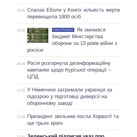
Спалах Еболи у Конго: кількість жертв
18:50
перевищила 1800 осіб
Як змінився
ІНФОГРАФІКА
18:20
бюджет Міністерства
оборони за 13 років війни з
росією
Росія розгорнула дезінформаційну
18:20
кампанію щодо Курської операції –
ЦПД
У Німеччині затримали українця за
17:52
підозрою у підготовці диверсії на
оборонному заводі
Президент звільнив посла Хорватії та
17:43
ще трьох країн
Зеленський підписав указ про
17:41