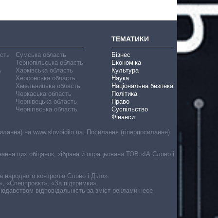
ТЕМАТИКИ
асть
Сумська область
Бізнес
Тернопільська область
Економіка
ь
Харківська область
Культура
Херсонська область
Наука
Хмельницька область
Національна безпека
Черкаська область
Політика
Чернівецька область
Право
Чернігівська область
Суспільство
Фінанси
лання) на www.slovoidilo.ua. Посилання (гіперпосилання)
онання цих обіцянок, зібрана й опрацьована ТОВ «ІА Слово і
ма народного контролю Слово і Діло».
», «Спецпроєкт», «За підтримки».
онодавством відповідальність за зміст реклами несе