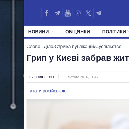
НОВИНИ
ОБIЦЯНКИ
ПОЛIТИКИ
УСІ ПОЛІТИКИ
ПРЕЗИДЕНТ І ОФ
Слово і Діло
›
Стрічка публікацій
›
Суспільство
Грип у Києві забрав жи
СУСПІЛЬСТВО
11 лютого 2016, 11:47
Читати російською