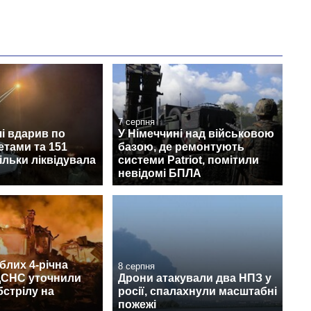
7 серпня
і вдарив по
У Німеччині над військовою
етами та 151
базою, де ремонтують
ільки ліквідувала
системи Patriot, помітили
невідомі БПЛА
блих 4-річна
8 серпня
 ДСНС уточнили
Дрони атакували два НПЗ у
бстрілу на
росії, спалахнули масштабні
пожежі