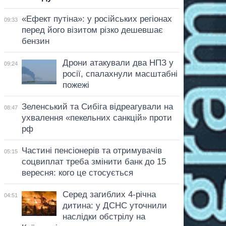
«Ефект путіна»: у російських регіонах
09:33
перед його візитом різко дешевшає
бензин
Дрони атакували два НПЗ у
09:24
росії, спалахнули масштабні
пожежі
Зеленський та Сибіга відреагували на
08:47
ухвалення «пекельних санкцій» проти
рф
Частині пенсіонерів та отримувачів
05:15
соцвиплат треба змінити банк до 15
вересня: кого це стосується
Серед загиблих 4-річна
04:51
дитина: у ДСНС уточнили
наслідки обстрілу на