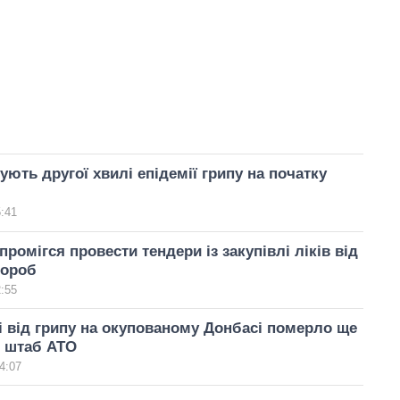
ують другої хвилі епідемії грипу на початку
5:41
промігся провести тендери із закупівлі ліків від
вороб
2:55
і від грипу на окупованому Донбасі померло ще
– штаб АТО
4:07