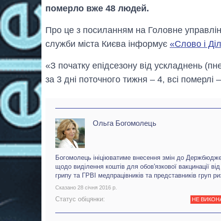
померло вже 48 людей.
Про це з посиланням на Головне управлін
служби міста Києва інформує
«Слово і Ді
«З початку епідсезону від ускладнень (пне
за 3 дні поточного тижня – 4, всі померлі 
Ольга Богомолець
Богомолець ініціюватиме внесення змін до Держбюдж
щодо виділення коштів для обов'язкової вакцинації від
грипу та ГРВІ медпрацівників та представників груп ри
Сказано 28 січня 2016 р.
Статус обіцянки:
НЕ ВИКОН