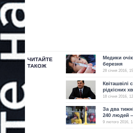
Медики очік
ЧИТАЙТЕ
березня
ТАКОЖ
28 січня 2016, 1
Квіташвілі с
рідкісних х
18 січня 2016, 1
За два тижн
240 людей 
9 лютого 2016, 1