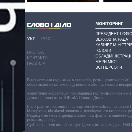
МОНІТОРИНГ
ПРЕЗИДЕНТ І ОФІС
УКР
РОС
ВЕРХОВНА РАДА
КАБІНЕТ МІНІСТРІ
ГОЛОВИ
ПРО НАС
ОБЛАДМІНІСТРАЦІ
КОНТАКТИ
МЕРИ МІСТ
ПРАВИЛА
ВСІ ПЕРСОНИ
Використання будь-яких матеріалів, розміщених на сайті,
обов’язкове незалежно від повного або часткового викори
Аналітична інформація про обіцянки політиків і чиновників
Діло» і є власністю ТОВ «ІА Слово і Діло».
Інфографіки, розміщені на порталі slovoidilo.ua, створен
Матеріали, відмічені значками, публікуються на правах р
Редакція не несе відповідальності за факти та оціночні 
рекламодавець.
Cуб'єкт у сфері онлайн-медіа. Ідентифікатор медіа – R40