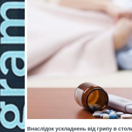
Внаслідок ускладнень від грипу в столи