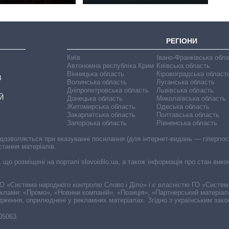
РЕГІОНИ
Київ
Івано-Франківська обл
Автономна республіка Крим
Київська область
Вінницька область
Кіровоградська област
В
Волинська область
Луганська область
Дніпропетровська область
Львівська область
Й
Донецька область
Миколаївська область
Житомирська область
Одеська область
Закарпатська область
Полтавська область
Запорізька область
Рівненська область
 дозволяється при вказуванні посилання (для інтернет-видань — гіперпоси
стання матеріалів.
, що розміщені на порталі slovoidilo.ua, а також інформація про стан вик
і ГО «Система народного контролю Слово і Діло» і є власністю ГО «Систе
еклами: «Промо», «Новини компаній», «Позиція», «Партнерський матеріал
судження, оприлюднені у рекламних матеріалах. Згідно з українським зак
-05063