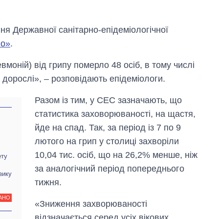
ня Державної санітарно-епідеміологічної
ло»
.
вмоній) від грипу померло 48 осіб, в тому числі
– дорослі», – розповідають епідеміологи.
Разом із тим, у СЕС зазначають, що
статистика заховорюваності, на щастя,
йде на спад. Так, за період із 7 по 9
лютого на грип у столиці захворіли
10,04 тис. осіб, що на 26,2% менше, ніж
ету
Вісім масованих
за аналогічний період попереднього
зику
ударів по Україні
тижня.
за літо: Київ та
область стали
АНО
«Зниження захворюваності
головною ціллю
рф
відзначається серед усіх вікових