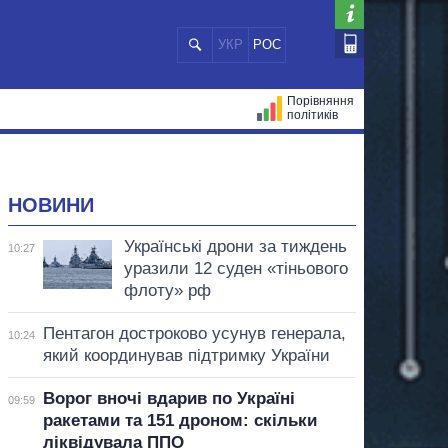
УКР
РОС
Порівняння
політиків
ЦІЙ
МЕРИ МІСТ
ВСІ ПЕРСОНИ
НОВИНИ
Українські дрони за тиждень
10:27
уразили 12 суден «тіньового
флоту» рф
Пентагон достроково усунув генерала,
10:24
який координував підтримку України
Ворог вночі вдарив по Україні
09:59
ракетами та 151 дроном: скільки
ліквідувала ППО