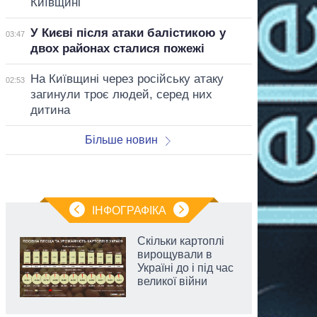
Київщині
У Києві після атаки балістикою у
03:47
двох районах сталися пожежі
На Київщині через російську атаку
02:53
загинули троє людей, серед них
дитина
Більше новин
ІНФОГРАФІКА
Скільки картоплі
вирощували в
Україні до і під час
великої війни