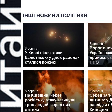
ІНШІ НОВИНИ ПОЛІТИКИ
8 серпня
Ворог вноч
8 серпня
У Києві після атаки
Україні рак
балістикою у двох районах
дроном: ск
сталися пожежі
ППО
8 серпня
8 серпня
На Київщині через
Серед заги
російську атаку загинули
дитина: у
троє людей, серед них
наслідки о
дитина
Київщині