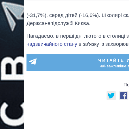
(-31,7%), серед дітей (-16,6%). Школярі с
Держсанепідслужбі Києва.
Нагадаємо, в перші дні лютого в столиці
надзвичайного стану
в зв'язку із захворюв
ЧИТАЙТЕ 
найважливіше в
По