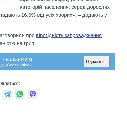
категорій населення: серед дорослих
кладають 16,6% від усіх хворих», – додають у
 заговорили про
вірогідність запровадження
аністю на грип.
У TELEGRAM
Підписатися
ід «Слово і діло»
ділитися: