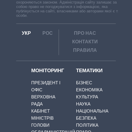
охороняються законом. Адміністрація сайту залишає за
собою право не погоджуватися з інформацією, яка
публікується на сайті, власниками або авторами якої є треті
особи.
УКР
РОС
ПРО НАС
КОНТАКТИ
ПРАВИЛА
МОНІТОРИНГ
ТЕМАТИКИ
ПРЕЗИДЕНТ І
БІЗНЕС
ОФІС
ЕКОНОМІКА
ВЕРХОВНА
КУЛЬТУРА
РАДА
НАУКА
КАБІНЕТ
НАЦІОНАЛЬНА
МІНІСТРІВ
БЕЗПЕКА
ГОЛОВИ
ПОЛІТИКА