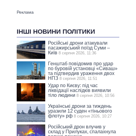
ІНШІ НОВИНИ ПОЛІТИКИ
Російські дрони атакували
пасажирський поїзд Суми –
Київ
8 серпня 2026, 11:36
Генштаб повідомив про удар
по буровій установці «Сиваш»
та підтвердив ураження двох
НПЗ
8 серпня 2026, 11:51
Удар по Києву: під час
ліквідації наслідків виявили
тіло людини
8 серпня 2026, 10:56
Українські дрони за тиждень
уразили 12 суден «тіньового
флоту» рф
8 серпня 2026, 10:27
Російський дрон влучив у
склад у Прилуках, спалахнула