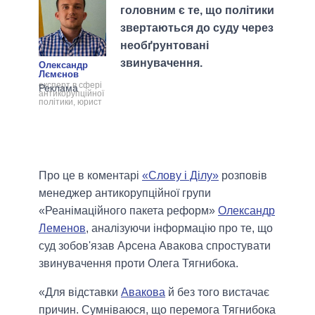
головним є те, що політики
звертаються до суду через
необґрунтовані
звинувачення.
Олександр
Лємєнов
експерт в сфері
антикорупційної
політики, юрист
Про це в коментарі
«Слову і Ділу»
розповів
менеджер антикорупційної групи
«Реанімаційного пакета реформ»
Олександр
Леменов
, аналізуючи інформацію про те, що
суд зобов'язав Арсена Авакова спростувати
звинувачення проти Олега Тягнибока.
«Для відставки
Авакова
й без того вистачає
причин. Сумніваюся, що перемога Тягнибока