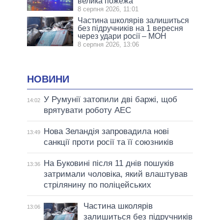
велика пожежа
8 серпня 2026, 11:01
Частина школярів залишиться
без підручників на 1 вересня
через удари росії – МОН
8 серпня 2026, 13:06
НОВИНИ
У Румунії затопили дві баржі, щоб
14:02
врятувати роботу АЕС
Нова Зеландія запровадила нові
13:49
санкції проти росії та її союзників
На Буковині після 11 днів пошуків
13:36
затримали чоловіка, який влаштував
стрілянину по поліцейських
Частина школярів
13:06
залишиться без підручників