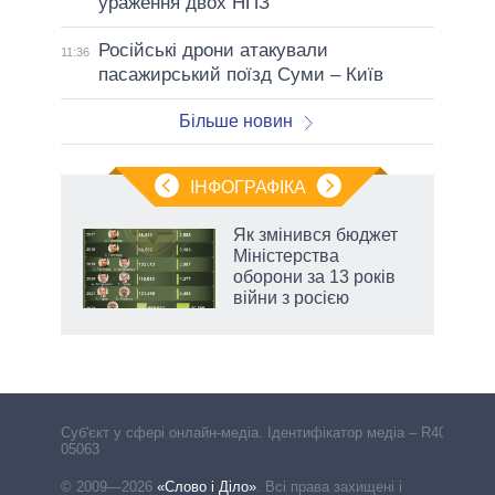
ураження двох НПЗ
Російські дрони атакували
11:36
пасажирський поїзд Суми – Київ
Більше новин
ІНФОГРАФІКА
 5
Як змінився бюджет
вго
Міністерства
оборони за 13 років
війни з росією
Cуб'єкт у сфері онлайн-медіа. Ідентифікатор медіа – R40-
05063
© 2009—2026
«Слово і Діло»
.
Всі права захищені і