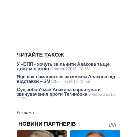
ЧИТАЙТЕ ТАКОЖ
У «БПП» хочуть звільнити Авакова та ще
двох міністрів
2 лютого 2016, 10:35
Яценюк намагається захистити Авакова від
відставки – ЗМІ
25 січня 2016, 18:56
Суд зобов'язав Авакова спростувати
звинувачення проти Тягнибока
9 лютого 2016,
11:22