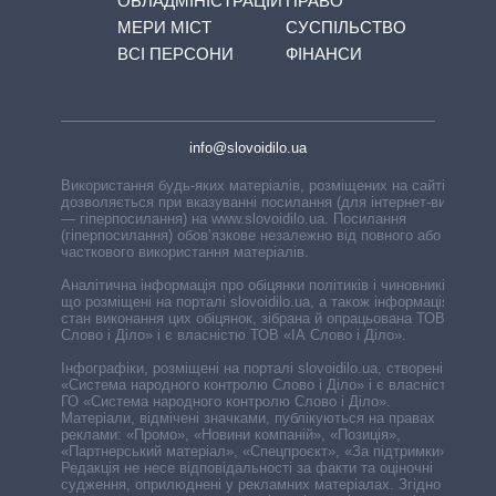
ОБЛАДМІНІСТРАЦІЙ
ПРАВО
МЕРИ МІСТ
СУСПІЛЬСТВО
ВСІ ПЕРСОНИ
ФІНАНСИ
info@slovoidilo.ua
Використання будь-яких матеріалів, розміщених на сайті,
дозволяється при вказуванні посилання (для інтернет-видань
— гіперпосилання) на www.slovoidilo.ua. Посилання
(гіперпосилання) обов’язкове незалежно від повного або
часткового використання матеріалів.
Аналітична інформація про обіцянки політиків і чиновників,
що розміщені на порталі slovoidilo.ua, а також інформація про
стан виконання цих обіцянок, зібрана й опрацьована ТОВ «ІА
Слово і Діло» і є власністю ТОВ «ІА Слово і Діло».
Інфографіки, розміщені на порталі slovoidilo.ua, створені ГО
«Система народного контролю Слово і Діло» і є власністю
ГО «Система народного контролю Слово і Діло».
Матеріали, відмічені значками, публікуються на правах
реклами: «Промо», «Новини компаній», «Позиція»,
«Партнерський матеріал», «Спецпроєкт», «За підтримки».
Редакція не несе відповідальності за факти та оціночні
судження, оприлюднені у рекламних матеріалах. Згідно з