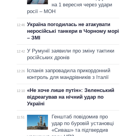
на 1 вересня через удари
росії – МОН
Україна погодилась не атакувати
12:46
неросійські танкери в Чорному морі
– ЗМІ
У Румунії заявили про зміну тактики
12:42
російських дронів
Іспанія запровадила прикордонний
12:26
контроль для мандрівників з Італії
«Не хоче лише путін»: Зеленський
12:10
відреагував на нічний удар по
Україні
Генштаб повідомив про
11:51
удар по буровій установці
«Сиваш» та підтвердив