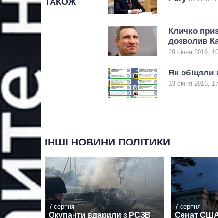
ТАКОЖ
Кличко приз
дозволив К
29 січня 2016, 1
Як обіцяли 
13 січня 2016, 1
ІНШІ НОВИНИ ПОЛІТИКИ
7 серпня
7 серпня
Окупанти вдарили з РСЗВ
Сенат США