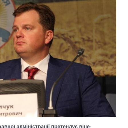
авної адміністрації претендує віце-