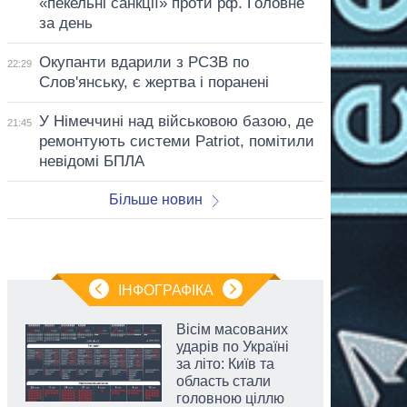
«пекельні санкції» проти рф. Головне
за день
Окупанти вдарили з РСЗВ по
22:29
Слов'янську, є жертва і поранені
У Німеччині над військовою базою, де
21:45
ремонтують системи Patriot, помітили
невідомі БПЛА
Більше новин
ІНФОГРАФІКА
Вісім масованих
ударів по Україні
за літо: Київ та
область стали
головною ціллю