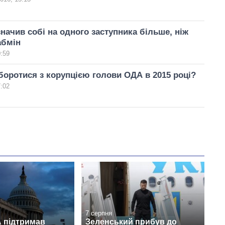
начив собі на одного заступника більше, ніж
абмін
0:59
боротися з корупцією голови ОДА в 2015 році?
7:02
7 серпня
 підтримав
Зеленський прибув до