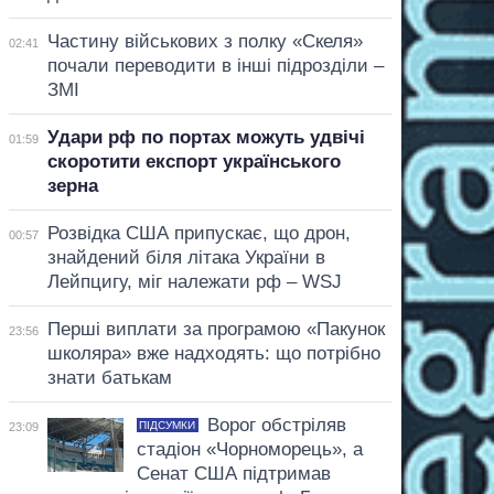
Частину військових з полку «Скеля»
02:41
почали переводити в інші підрозділи –
ЗМІ
Удари рф по портах можуть удвічі
01:59
скоротити експорт українського
зерна
Розвідка США припускає, що дрон,
00:57
знайдений біля літака України в
Лейпцигу, міг належати рф – WSJ
Перші виплати за програмою «Пакунок
23:56
школяра» вже надходять: що потрібно
знати батькам
Ворог обстріляв
ПІДСУМКИ
23:09
стадіон «Чорноморець», а
Сенат США підтримав