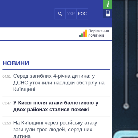
УКР
РОС
Порівняння
політиків
ЦІЙ
МЕРИ МІСТ
ВСІ ПЕРСОНИ
НОВИНИ
Серед загиблих 4-річна дитина: у
04:51
ДСНС уточнили наслідки обстрілу на
Київщині
У Києві після атаки балістикою у
03:47
двох районах сталися пожежі
На Київщині через російську атаку
02:53
загинули троє людей, серед них
дитина