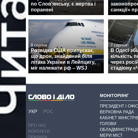
по Слов'янську, є жертва і
законопроє
поранені
санкції» пр
8 серпня
7 серпня
Розвідка США припускає,
В Одесі зб
що дрон, знайдений біля
кількість 
літака України в Лейпцигу,
через росі
міг належати рф – WSJ
стадіону 
МОНІТОРИНГ
ПРЕЗИДЕНТ І ОФІС
УКР
РОС
ВЕРХОВНА РАДА
КАБІНЕТ МІНІСТРІ
ГОЛОВИ
ПРО НАС
ОБЛАДМІНІСТРАЦІ
КОНТАКТИ
МЕРИ МІСТ
ПРАВИЛА