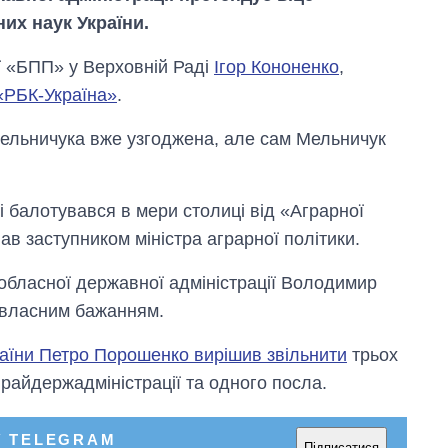
их наук України.
ї «БПП» у Верховній Раді
Ігор Кононенко
,
«РБК-Україна»
.
ельничука вже узгоджена, але сам Мельничук
 балотувався в мери столиці від «Аграрної
ав заступником міністра аграрної політики.
 обласної державної адміністрації Володимир
 власним бажанням.
аїни Петро Порошенко вирішив звільнити
трьох
Як змінився
бюджет
 райдержадміністрації та одного посла.
Міністерства
оборони за 13
років війни з
У TELEGRAM
Підписатися