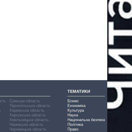
ТЕМАТИКИ
асть
Сумська область
Бізнес
Тернопільська область
Економіка
ь
Харківська область
Культура
Херсонська область
Наука
Хмельницька область
Національна безпека
Черкаська область
Політика
Чернівецька область
Право