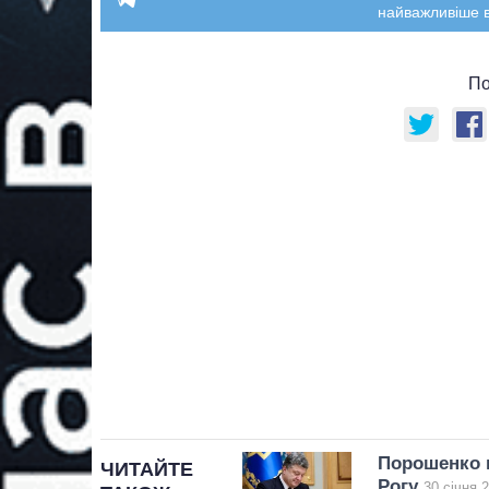
найважливіше в
По
Порошенко п
ЧИТАЙТЕ
Рогу
30 січня 