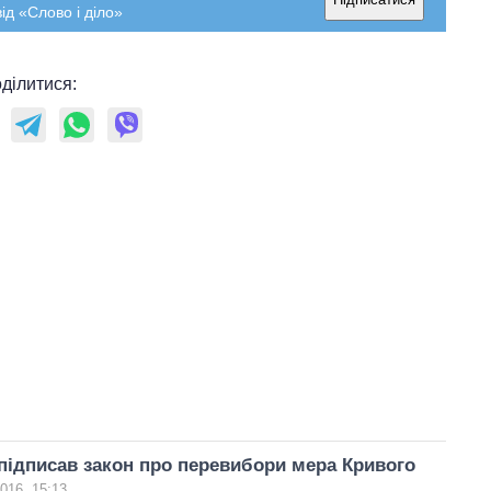
росією
ід «Слово і діло»
ділитися:
ідписав закон про перевибори мера Кривого
2016, 15:13