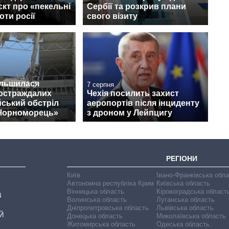
кт про «пекельні
Сербії та розкрив плани
оти росії
свого візиту
ільшилася
7 серпня
постраждалих
Чехія посилить захист
йський обстріл
аеропортів після інциденту
«Чорноморець»
з дроном у Лейпцигу
РЕГІОНИ
Київ
Івано-Франківська обл
Автономна республіка Крим
Київська область
Вінницька область
Кіровоградська област
В
Волинська область
Луганська область
Дніпропетровська область
Львівська область
Й
Донецька область
Миколаївська область
Житомирська область
Одеська область