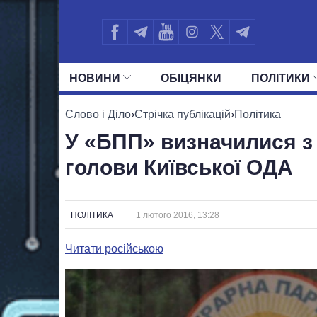
НОВИНИ
ОБIЦЯНКИ
ПОЛIТИКИ
УСІ ПОЛІТИКИ
ПРЕЗИДЕНТ І ОФ
Слово і Діло
›
Стрічка публікацій
›
Політика
У «БПП» визначилися з
голови Київської ОДА
ПОЛІТИКА
1 лютого 2016, 13:28
Читати російською