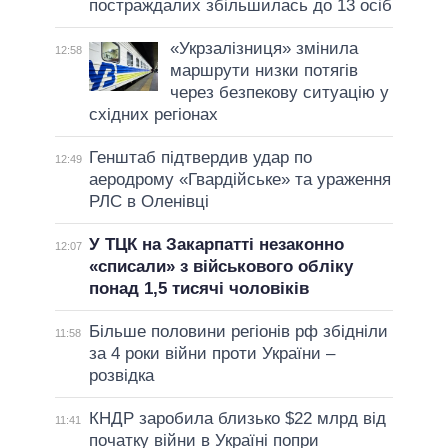
постраждалих збільшилась до 13 осіб
«Укрзалізниця» змінила
12:58
маршрути низки потягів
через безпекову ситуацію у
східних регіонах
Генштаб підтвердив удар по
12:49
аеродрому «Гвардійське» та ураження
РЛС в Оленівці
У ТЦК на Закарпатті незаконно
12:07
«списали» з військового обліку
понад 1,5 тисячі чоловіків
Більше половини регіонів рф збідніли
11:58
за 4 роки війни проти України –
розвідка
КНДР заробила близько $22 млрд від
11:41
початку війни в Україні попри