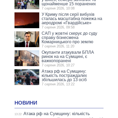
щонайменше 15 поранених
7 серпня 2026, 10:08
У Криму після серії вибухів
сталась масштабна пожежа на
аеродромі «Гвардійське»
7 серпня 2026, 09:58
САП у жовтні скерує до суду
справу бізнесмена
Комарницького про землю
7 серпня 2026, 11:20
Окупанти атакували БПЛА
ринок на на Сумщині, є
важкопоранені
7 серпня 2026, 10:27
Атака рф на Сумщину:
кількість постраждалих
збільшилась до 13 осіб
7 серпня 2026, 13:22
НОВИНИ
Атака рф на Сумщину: кількість
13:22