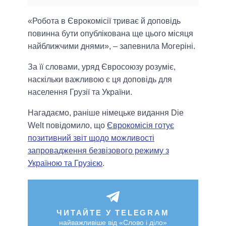
«Робота в Єврокомісії триває й доповідь
повинна бути опублікована ще цього місяця
найближчими днями», – запевнила Могеріні.
За її словами, уряд Євросоюзу розуміє,
наскільки важливою є ця доповідь для
населення Грузії та України.
Нагадаємо, раніше німецьке видання Die
Welt повідомило, що
Єврокомісія готує
позитивний звіт щодо можливості
запровадження безвізового режиму з
Україною та Грузією
.
ЧИТАЙТЕ У TELEGRAM
найважливіше від «Слово і діло»