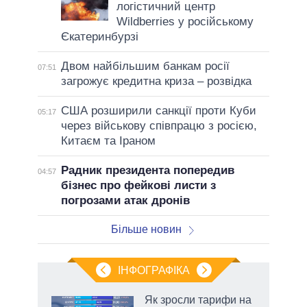
логістичний центр
Wildberries у російському
Єкатеринбурзі
Двом найбільшим банкам росії
07:51
загрожує кредитна криза – розвідка
США розширили санкції проти Куби
05:17
через військову співпрацю з росією,
Китаєм та Іраном
Радник президента попередив
04:57
бізнес про фейкові листи з
погрозами атак дронів
Більше новин
ІНФОГРАФІКА
нтів:
Як зросли тарифи на