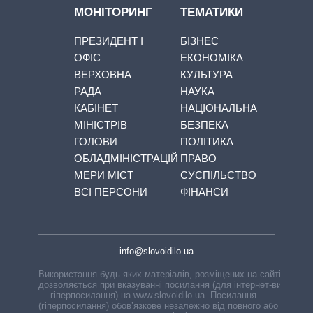
МОНІТОРИНГ
ТЕМАТИКИ
ПРЕЗИДЕНТ І
БІЗНЕС
ОФІС
ЕКОНОМІКА
ВЕРХОВНА
КУЛЬТУРА
РАДА
НАУКА
КАБІНЕТ
НАЦІОНАЛЬНА
МІНІСТРІВ
БЕЗПЕКА
ГОЛОВИ
ПОЛІТИКА
ОБЛАДМІНІСТРАЦІЙ
ПРАВО
МЕРИ МІСТ
СУСПІЛЬСТВО
ВСІ ПЕРСОНИ
ФІНАНСИ
info@slovoidilo.ua
Використання будь-яких матеріалів, розміщених на сайті,
дозволяється при вказуванні посилання (для інтернет-видань
— гіперпосилання) на www.slovoidilo.ua. Посилання
(гіперпосилання) обов’язкове незалежно від повного або