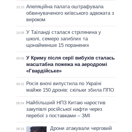
Апеляційна палата оштрафувала
10:10
обвинуваченого київського адвоката з
вироком
У Таїланді сталася стрілянина у
10:08
школі, семеро загиблих та
щонайменше 15 поранених
У Криму після серії вибухів сталась
09:58
масштабна пожежа на аеродромі
«Гвардійське»
Росія вночі випустила по Україні
09:32
майже 150 дронів: скільки збила ППО
Найбільший НПЗ Китаю наростив
08:54
закупівлі російської нафти через
перебої з поставками – ЗМІ
Дрони атакували черговий
08:16