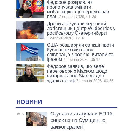
Федоров розкрив, як
пропонував змінити
мобілізацію: що передбачав
план
7 серпня 2026, 01:24
Дрони атакували черговий
логістичний центр Wildberries у
російському Єкатеринбурзі
7 серпня 2026, 08:16
США розширили санкції проти
Куби через військову
співпрацю з росією, Китаєм та
Іраном
7 серпня 2026, 05:17
Федоров заявив, що веде
переговори з Маском щодо
використання Starlink для
ударів по рф
7 серпня 2026, 03:56
НОВИНИ
Окупанти атакували БПЛА
10:27
ринок на на Сумщині, є
важкопоранені