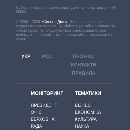
Cуб'єкт у сфері онлайн-медіа. Ідентифікатор медіа – R40-
05063
© 2009—2026
«Слово і Діло»
.
Всі права захищені і
охороняються законом. Адміністрація сайту залишає за
собою право не погоджуватися з інформацією, яка
публікується на сайті, власниками або авторами якої є треті
особи.
УКР
РОС
ПРО НАС
КОНТАКТИ
ПРАВИЛА
МОНІТОРИНГ
ТЕМАТИКИ
ПРЕЗИДЕНТ І
БІЗНЕС
ОФІС
ЕКОНОМІКА
ВЕРХОВНА
КУЛЬТУРА
РАДА
НАУКА