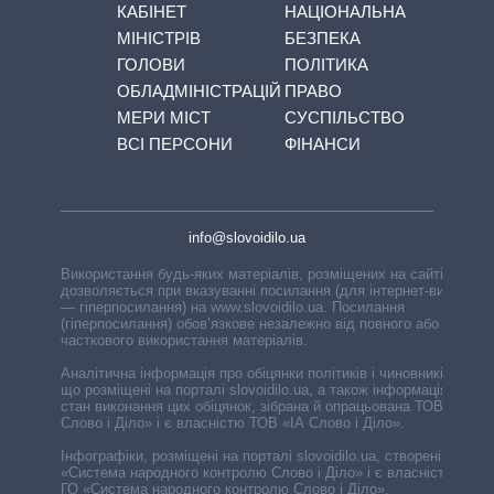
КАБІНЕТ
НАЦІОНАЛЬНА
МІНІСТРІВ
БЕЗПЕКА
ГОЛОВИ
ПОЛІТИКА
ОБЛАДМІНІСТРАЦІЙ
ПРАВО
МЕРИ МІСТ
СУСПІЛЬСТВО
ВСІ ПЕРСОНИ
ФІНАНСИ
info@slovoidilo.ua
Використання будь-яких матеріалів, розміщених на сайті,
дозволяється при вказуванні посилання (для інтернет-видань
— гіперпосилання) на www.slovoidilo.ua. Посилання
(гіперпосилання) обов’язкове незалежно від повного або
часткового використання матеріалів.
Аналітична інформація про обіцянки політиків і чиновників,
що розміщені на порталі slovoidilo.ua, а також інформація про
стан виконання цих обіцянок, зібрана й опрацьована ТОВ «ІА
Слово і Діло» і є власністю ТОВ «ІА Слово і Діло».
Інфографіки, розміщені на порталі slovoidilo.ua, створені ГО
«Система народного контролю Слово і Діло» і є власністю
ГО «Система народного контролю Слово і Діло».