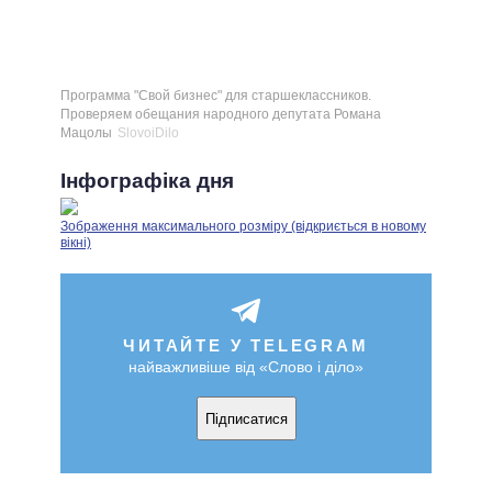
Программа "Свой бизнес" для старшеклассников.
Проверяем обещания народного депутата Романа
Мацолы
SlovoiDilo
Інфографіка дня
Зображення максимального розміру (відкриється в новому
вікні)
ЧИТАЙТЕ У TELEGRAM
найважливіше від «Слово і діло»
Підписатися