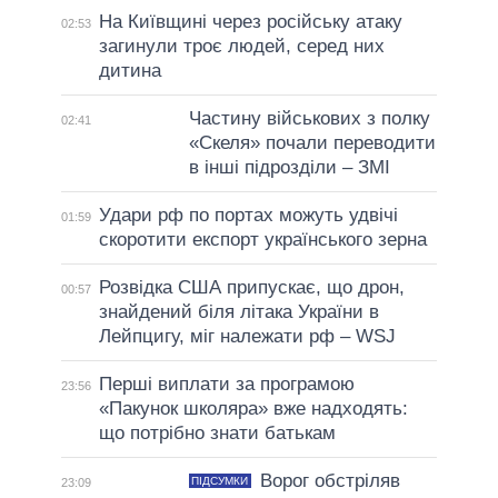
На Київщині через російську атаку
02:53
загинули троє людей, серед них
дитина
Частину військових з полку
02:41
«Скеля» почали переводити
в інші підрозділи – ЗМІ
Удари рф по портах можуть удвічі
01:59
скоротити експорт українського зерна
Розвідка США припускає, що дрон,
00:57
знайдений біля літака України в
Лейпцигу, міг належати рф – WSJ
Перші виплати за програмою
23:56
«Пакунок школяра» вже надходять:
що потрібно знати батькам
Ворог обстріляв
ПІДСУМКИ
23:09