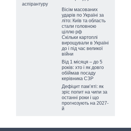
аспірантуру
Вісім масованих
ударів по Україні за
літо: Київ та область
стали головною
ціллю рф
Скільки картоплі
вирощували в Україні
до і під час великої
війни
Від 1 місяця – до 5
років: хто і як довго
обіймав посаду
керівника СЗР
Дефіцит пам’яті: як
зріс попит на чипи за
останні роки і що
прогнозують на 2027-
й