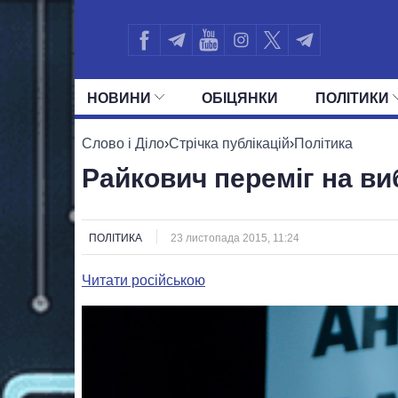
НОВИНИ
ОБIЦЯНКИ
ПОЛIТИКИ
УСІ ПОЛІТИКИ
ПРЕЗИДЕНТ І ОФ
Слово і Діло
›
Стрічка публікацій
›
Політика
Райкович переміг на ви
ПОЛІТИКА
23 листопада 2015, 11:24
Читати російською