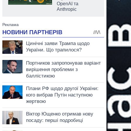
OpenAI та
Anthropic