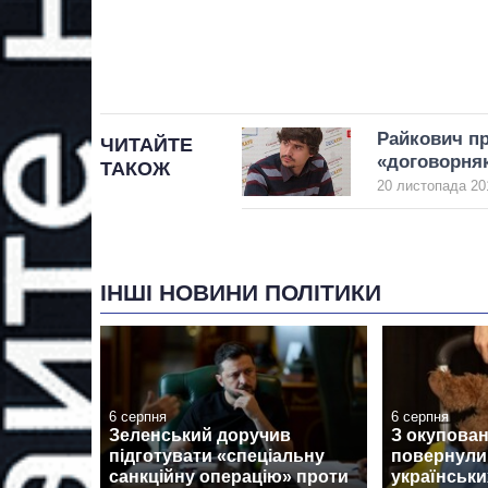
Райкович пр
ЧИТАЙТЕ
«договорняк
ТАКОЖ
20 листопада 20
ІНШІ НОВИНИ ПОЛІТИКИ
6 серпня
6 серпня
Зеленський доручив
З окупован
підготувати «спеціальну
повернули
санкційну операцію» проти
українськи