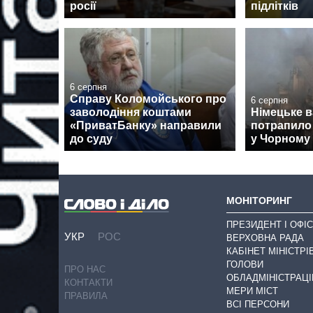
росії
підлітків
6 серпня
Справу Коломойського про
6 серпня
заволодіння коштами
Німецьке 
«ПриватБанку» направили
потрапило 
до суду
у Чорному 
МОНІТОРИНГ
ПРЕЗИДЕНТ І ОФІС
УКР
РОС
ВЕРХОВНА РАДА
КАБІНЕТ МІНІСТРІ
ГОЛОВИ
ПРО НАС
ОБЛАДМІНІСТРАЦІ
КОНТАКТИ
МЕРИ МІСТ
ПРАВИЛА
ВСІ ПЕРСОНИ