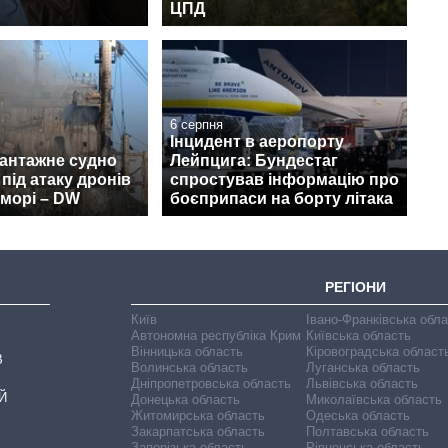
ЦПД
6 серпня
Інцидент в аеропорту
вантажне судно
Лейпцига: Бундестаг
під атаку дронів
спростував інформацію про
морі – DW
боєприпаси на борту літака
РЕГІОНИ
Київ
Івано-Франківська обл
Автономна республіка Крим
Київська область
Вінницька область
Кіровоградська област
В
Волинська область
Луганська область
Дніпропетровська область
Львівська область
Й
Донецька область
Миколаївська область
Житомирська область
Одеська область
Закарпатська область
Полтавська область
Запорізька область
Рівненська область