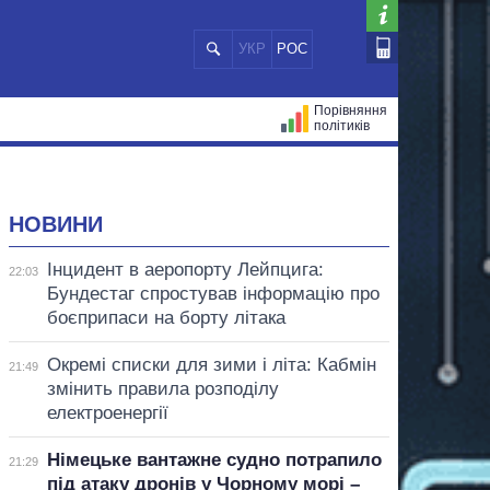
УКР
РОС
Порівняння
політиків
ЦІЙ
МЕРИ МІСТ
ВСІ ПЕРСОНИ
НОВИНИ
Інцидент в аеропорту Лейпцига:
22:03
Бундестаг спростував інформацію про
боєприпаси на борту літака
Окремі списки для зими і літа: Кабмін
21:49
змінить правила розподілу
електроенергії
Німецьке вантажне судно потрапило
21:29
під атаку дронів у Чорному морі –