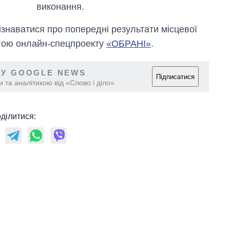
виконання.
магістратуру та
аспірантуру
ізнаватися про попередні результати місцевої
огою онлайн-спецпроекту
«ОБРАНІ»
.
 У GOOGLE NEWS
Підписатися
 та аналітикою від «Слово і діло»
ділитися: