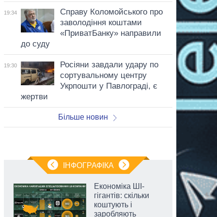
Справу Коломойського про
19:34
заволодіння коштами
«ПриватБанку» направили
до суду
Росіяни завдали удару по
19:30
сортувальному центру
Укрпошти у Павлограді, є
жертви
Більше новин
ІНФОГРАФІКА
Економіка ШІ-
гігантів: скільки
коштують і
заробляють