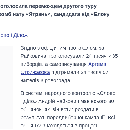
я оголосила переможцем другого туру
комбінату «Ятрань», кандидата від «Блоку
ово і Діло»
.
Згідно з офіційним протоколом, за
Райковича проголосували 24 тисячі 435
виборців, а самовисуванця
Артема
Стрижакова
підтримали 24 тисяч 57
жителів Кіровограда.
В системі народного контролю «Слово
і Діло» Андрій Райкович має всього 30
обіцянок, які він встиг роздати в
Як за 10 років
змінилася кількість
результаті передвиборчої кампанії. Всі
вступників на
обіцянки знаходяться в процесі
бакалаврат,