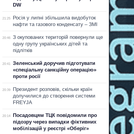
DW
Росія у липні збільшила видобуток
21:25
нафти та газового конденсату – ЗМІ
З окупованих територій повернули ще
20:46
одну групу українських дітей та
підлітків
Зеленський доручив підготувати
20:41
«спеціальну санкційну операцію»
проти росії
Президент розповів, скільки країн
20:39
долучилися до створення системи
FREYJA
Посадовцям ТЦК повідомили про
20:14
підозру через випадки фіктивних
мобілізацій у реєстрі «Оберіг»