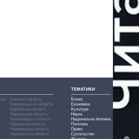
ТЕМАТИКИ
асть
Сумська область
Бізнес
Тернопільська область
Економіка
ь
Харківська область
Культура
Херсонська область
Наука
Хмельницька область
Національна безпека
Черкаська область
Політика
Чернівецька область
Право
Чернігівська область
Суспільство
Фінанси