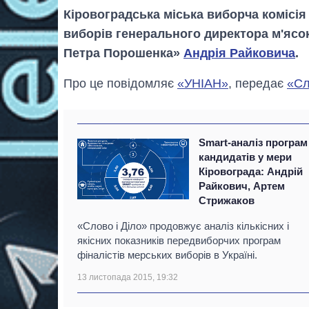
Кіровоградська міська виборча комісі
виборів генерального директора м'ясо
Петра Порошенка»
Андрія Райковича
.
Про це повідомляє
«УНІАН»
, передає
«Сл
Smart-аналіз програм
кандидатів у мери
Кіровограда: Андрій
Райкович, Артем
Стрижаков
«Слово і Діло» продовжує аналіз кількісних і
якісних показників передвиборчих програм
фіналістів мерських виборів в Україні.
13 листопада 2015, 19:32