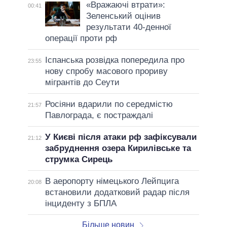
«Вражаючі втрати»:
00:41
Зеленський оцінив
результати 40-денної
операції проти рф
Іспанська розвідка попередила про
23:55
нову спробу масового прориву
мігрантів до Сеути
Росіяни вдарили по середмістю
21:57
Павлограда, є постраждалі
У Києві після атаки рф зафіксували
21:12
забруднення озера Кирилівське та
струмка Сирець
В аеропорту німецького Лейпцига
20:08
встановили додатковий радар після
інциденту з БПЛА
Більше новин