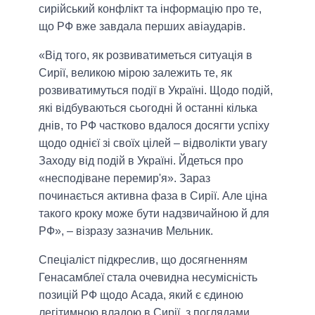
сирійський конфлікт та інформацію про те,
що РФ вже завдала перших авіаударів.
«Від того, як розвиватиметься ситуація в
Сирії, великою мірою залежить те, як
розвиватимуться події в Україні. Щодо подій,
які відбуваються сьогодні й останні кілька
днів, то РФ частково вдалося досягти успіху
щодо однієї зі своїх цілей – відволікти увагу
Заходу від подій в Україні. Йдеться про
«несподіване перемир'я». Зараз
починається активна фаза в Сирії. Але ціна
такого кроку може бути надзвичайною й для
РФ», – візразу зазначив Мельник.
Спеціаліст підкреслив, що досягненням
Генасамблеї стала очевидна несумісність
позицій РФ щодо Асада, який є єдиною
легітимною владою в Сирії, з поглядами