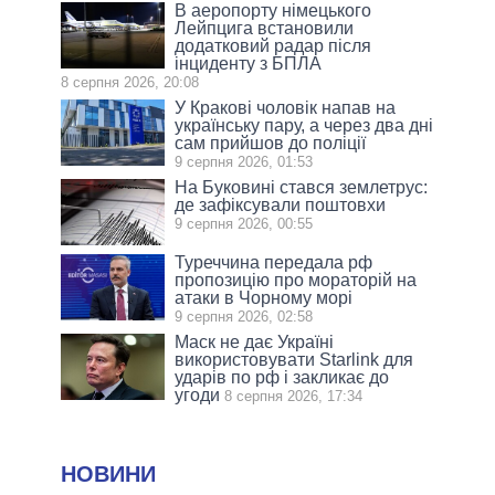
В аеропорту німецького
Лейпцига встановили
додатковий радар після
інциденту з БПЛА
8 серпня 2026, 20:08
У Кракові чоловік напав на
українську пару, а через два дні
сам прийшов до поліції
9 серпня 2026, 01:53
На Буковині стався землетрус:
де зафіксували поштовхи
9 серпня 2026, 00:55
Туреччина передала рф
пропозицію про мораторій на
атаки в Чорному морі
9 серпня 2026, 02:58
Маск не дає Україні
використовувати Starlink для
ударів по рф і закликає до
угоди
8 серпня 2026, 17:34
НОВИНИ