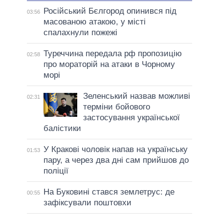
Російський Бєлгород опинився під
03:56
масованою атакою, у місті
спалахнули пожежі
Туреччина передала рф пропозицію
02:58
про мораторій на атаки в Чорному
морі
Зеленський назвав можливі
02:31
терміни бойового
застосування української
балістики
У Кракові чоловік напав на українську
01:53
пару, а через два дні сам прийшов до
поліції
На Буковині стався землетрус: де
00:55
зафіксували поштовхи