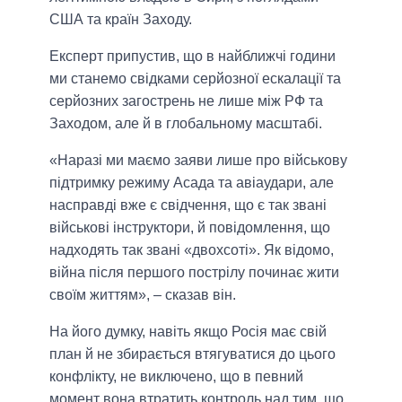
США та країн Заходу.
Експерт припустив, що в найближчі години
ми станемо свідками серйозної ескалації та
серйозних загострень не лише між РФ та
Заходом, але й в глобальному масштабі.
«Наразі ми маємо заяви лише про військову
підтримку режиму Асада та авіаудари, але
насправді вже є свідчення, що є так звані
військові інструктори, й повідомлення, що
надходять так звані «двохсоті». Як відомо,
війна після першого пострілу починає жити
своїм життям», – сказав він.
На його думку, навіть якщо Росія має свій
план й не збирається втягуватися до цього
конфлікту, не виключено, що в певний
момент вона втратить контроль над тим, що