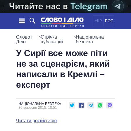
УКР
РОС
НОВИНИ
Слово і
›
Стрічка
›
Національна
Діло
публікацій
безпека
ОБIЦЯНКИ
СТРІЧКА
ПОЛІТИКА
У Сирії все може піти
ПОДІЇ
ЕКОНОМІКА
не за сценарієм, який
ПОЛIТИКИ
СТАТТІ
СУСПІЛЬСТВО
написали в Кремлі –
ІНФОГРАФІКА
ДУМКИ
СВІТ
УСІ ПОЛІТИКИ
експерт
ОГЛЯДИ
ПРЕЗИДЕНТ І ОФІС
ВІДЕО
ДАЙДЖЕСТИ
ВЕРХОВНА РАДА
ПІДТРИМАТИ
КАБІНЕТ МІНІСТРІВ
НАЦІОНАЛЬНА БЕЗПЕКА
30 вересня 2015, 18:51
ГОЛОВИ ОБЛАДМІНІСТРАЦІЙ
ПОРІВНЯННЯ ПОЛІТИКІВ
МЕРИ МІСТ
Читати російською
ВСІ ПЕРСОНИ