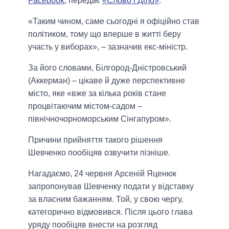
Facebook
, передає
«Слово і Діло»
.
«Таким чином, саме сьогодні я офіційно став
політиком, тому що вперше в житті беру
участь у виборах», – зазначив екс-міністр.
За його словами, Білгород-Дністровський
(Аккерман) – цікаве й дуже перспективне
місто, яке «вже за кілька років стане
процвітаючим містом-садом –
північночорноморським Сінгапуром».
Причини прийняття такого рішення
Шевченко пообіцяв озвучити пізніше.
Нагадаємо, 24 червня Арсеній Яценюк
запропонував Шевченку подати у відставку
за власним бажанням. Той, у свою чергу,
категорично відмовився. Після цього глава
уряду пообіцяв внести на розгляд