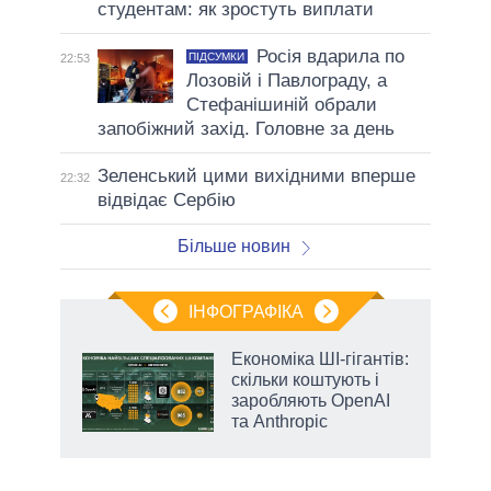
студентам: як зростуть виплати
Росія вдарила по
ПІДСУМКИ
22:53
Лозовій і Павлограду, а
Стефанішиній обрали
запобіжний захід. Головне за день
Зеленський цими вихідними вперше
22:32
відвідає Сербію
Більше новин
ІНФОГРАФІКА
Економіка ШІ-гігантів:
ть
скільки коштують і
заробляють OpenAI
та Anthropic