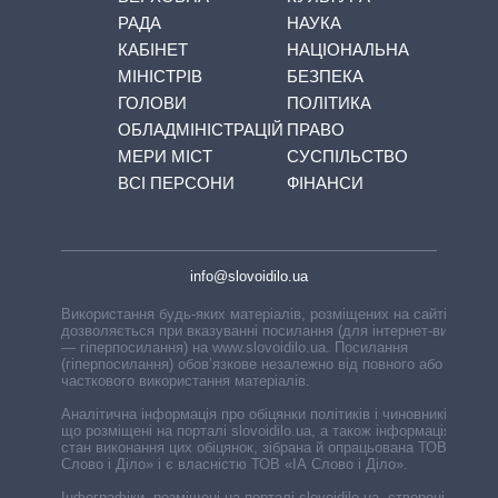
РАДА
НАУКА
КАБІНЕТ
НАЦІОНАЛЬНА
МІНІСТРІВ
БЕЗПЕКА
ГОЛОВИ
ПОЛІТИКА
ОБЛАДМІНІСТРАЦІЙ
ПРАВО
МЕРИ МІСТ
СУСПІЛЬСТВО
ВСІ ПЕРСОНИ
ФІНАНСИ
info@slovoidilo.ua
Використання будь-яких матеріалів, розміщених на сайті,
дозволяється при вказуванні посилання (для інтернет-видань
— гіперпосилання) на www.slovoidilo.ua. Посилання
(гіперпосилання) обов’язкове незалежно від повного або
часткового використання матеріалів.
Аналітична інформація про обіцянки політиків і чиновників,
що розміщені на порталі slovoidilo.ua, а також інформація про
стан виконання цих обіцянок, зібрана й опрацьована ТОВ «ІА
Слово і Діло» і є власністю ТОВ «ІА Слово і Діло».
Інфографіки, розміщені на порталі slovoidilo.ua, створені ГО