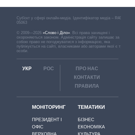
Cуб'єкт у сфері онлайн-медіа. Ідентифікатор медіа – R40-
05063
© 2009—2026
«Слово і Діло»
.
Всі права захищені і
охороняються законом. Адміністрація сайту залишає за
собою право не погоджуватися з інформацією, яка
публікується на сайті, власниками або авторами якої є треті
особи.
УКР
РОС
ПРО НАС
КОНТАКТИ
ПРАВИЛА
МОНІТОРИНГ
ТЕМАТИКИ
ПРЕЗИДЕНТ І
БІЗНЕС
ОФІС
ЕКОНОМІКА
ВЕРХОВНА
КУЛЬТУРА