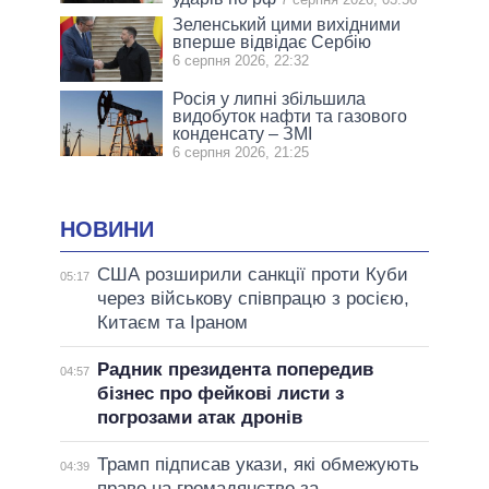
Зеленський цими вихідними
вперше відвідає Сербію
6 серпня 2026, 22:32
Росія у липні збільшила
видобуток нафти та газового
конденсату – ЗМІ
6 серпня 2026, 21:25
НОВИНИ
США розширили санкції проти Куби
05:17
через військову співпрацю з росією,
Китаєм та Іраном
Радник президента попередив
04:57
бізнес про фейкові листи з
погрозами атак дронів
Трамп підписав укази, які обмежують
04:39
право на громадянство за