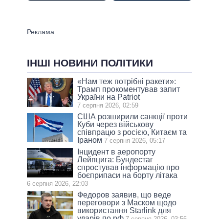
ІНШІ НОВИНИ ПОЛІТИКИ
«Нам теж потрібні ракети»:
Трамп прокоментував запит
України на Patriot
7 серпня 2026, 02:59
США розширили санкції проти
Куби через військову
співпрацю з росією, Китаєм та
Іраном
7 серпня 2026, 05:17
Інцидент в аеропорту
Лейпцига: Бундестаг
спростував інформацію про
боєприпаси на борту літака
6 серпня 2026, 22:03
Федоров заявив, що веде
переговори з Маском щодо
використання Starlink для
ударів по рф
7 серпня 2026, 03:56