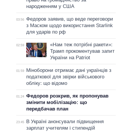
народженням у США
Федоров заявив, що веде переговори
03:56
з Маском щодо використання Starlink
для ударів по рф
«Нам теж потрібні ракети»:
02:59
Трамп прокоментував запит
України на Patriot
Міноборони отримає дані українців з
01:59
податкової для звірки військового
обліку: що відомо
Федоров розкрив, як пропонував
01:24
змінити мобілізацію: що
передбачав план
В Україні анонсували підвищення
23:45
зарплат учителям і стипендій