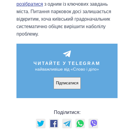
розібратися
з одним із ключових завдань
міста. Питання парковок досі залишається
відкритим, хоча київський градоначальник
систематично обіцяє вирішити наболілу
проблему.
ЧИТАЙТЕ У TELEGRAM
найважливіше від «Слово і діло»
Підписатися
Поділитися: