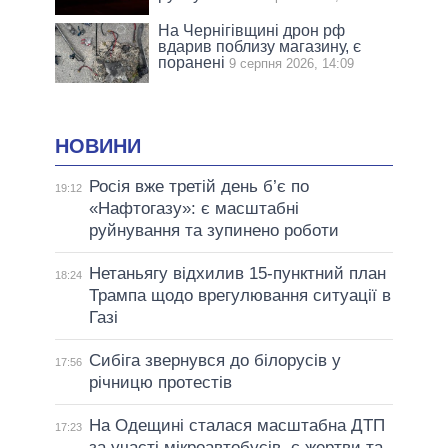
На Чернігівщині дрон рф
вдарив поблизу магазину, є
поранені
9 серпня 2026, 14:09
НОВИНИ
Росія вже третій день б’є по
19:12
«Нафтогазу»: є масштабні
руйнування та зупинено роботи
Нетаньягу відхилив 15-пунктний план
18:24
Трампа щодо врегулювання ситуації в
Газі
Сибіга звернувся до білорусів у
17:56
річницю протестів
На Одещині сталася масштабна ДТП
17:23
за участі мікроавтобусів, є жертви та