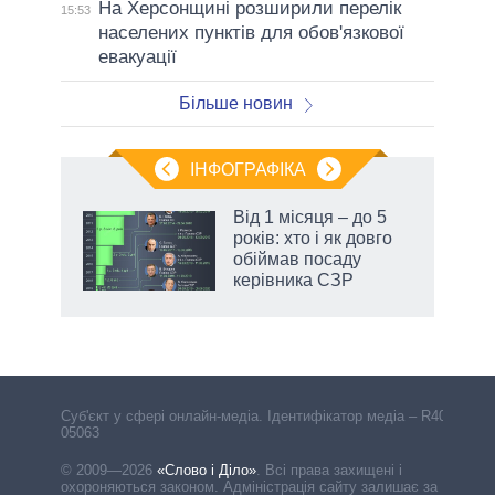
На Херсонщині розширили перелік
15:53
населених пунктів для обов'язкової
евакуації
Більше новин
ІНФОГРАФІКА
Від 1 місяця – до 5
 за
років: хто і як довго
асть
обіймав посаду
керівника СЗР
Cуб'єкт у сфері онлайн-медіа. Ідентифікатор медіа – R40-
05063
© 2009—2026
«Слово і Діло»
.
Всі права захищені і
охороняються законом. Адміністрація сайту залишає за