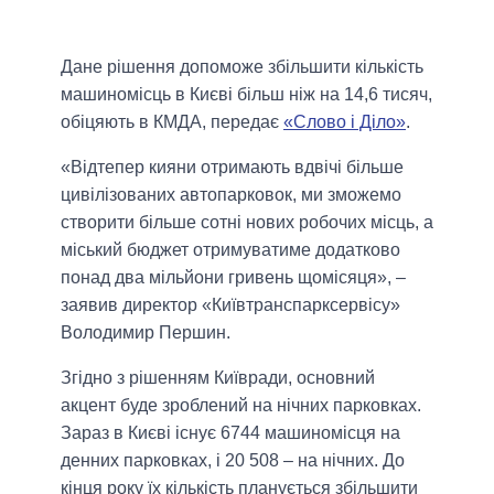
Дане рішення допоможе збільшити кількість
машиномісць в Києві більш ніж на 14,6 тисяч,
обіцяють в КМДА, передає
«Слово і Діло»
.
«Відтепер кияни отримають вдвічі більше
цивілізованих автопарковок, ми зможемо
створити більше сотні нових робочих місць, а
міський бюджет отримуватиме додатково
понад два мільйони гривень щомісяця», –
заявив директор «Київтранспарксервісу»
Володимир Першин.
Згідно з рішенням Київради, основний
акцент буде зроблений на нічних парковках.
Зараз в Києві існує 6744 машиномісця на
денних парковках, і 20 508 – на нічних. До
кінця року їх кількість планується збільшити