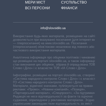
МЕРИ МІСТ
СУСПІЛЬСТВО
ВСІ ПЕРСОНИ
ФІНАНСИ
info@slovoidilo.ua
Використання будь-яких матеріалів, розміщених на сайті,
дозволяється при вказуванні посилання (для інтернет-видань
— гіперпосилання) на www.slovoidilo.ua. Посилання
(гіперпосилання) обов’язкове незалежно від повного або
часткового використання матеріалів.
Аналітична інформація про обіцянки політиків і чиновників,
що розміщені на порталі slovoidilo.ua, а також інформація про
стан виконання цих обіцянок, зібрана й опрацьована ТОВ «ІА
Слово і Діло» і є власністю ТОВ «ІА Слово і Діло».
Інфографіки, розміщені на порталі slovoidilo.ua, створені ГО
«Система народного контролю Слово і Діло» і є власністю
ГО «Система народного контролю Слово і Діло».
Матеріали, відмічені значками, публікуються на правах
реклами: «Промо», «Новини компаній», «Позиція»,
«Партнерський матеріал», «Спецпроєкт», «За підтримки».
Редакція не несе відповідальності за факти та оціночні
судження, оприлюднені у рекламних матеріалах. Згідно з
українським законодавством відповідальність за зміст