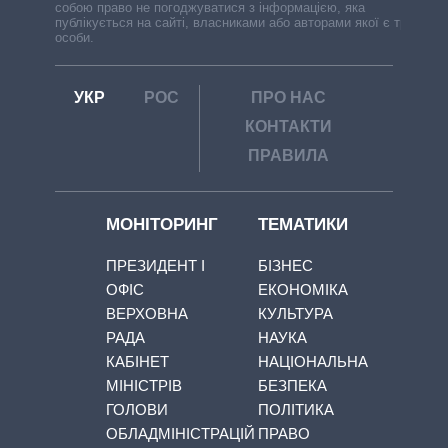
собою право не погоджуватися з інформацією, яка
публікується на сайті, власниками або авторами якої є треті
особи.
УКР
РОС
ПРО НАС
КОНТАКТИ
ПРАВИЛА
МОНІТОРИНГ
ТЕМАТИКИ
ПРЕЗИДЕНТ І
БІЗНЕС
ОФІС
ЕКОНОМІКА
ВЕРХОВНА
КУЛЬТУРА
РАДА
НАУКА
КАБІНЕТ
НАЦІОНАЛЬНА
МІНІСТРІВ
БЕЗПЕКА
ГОЛОВИ
ПОЛІТИКА
ОБЛАДМІНІСТРАЦІЙ
ПРАВО