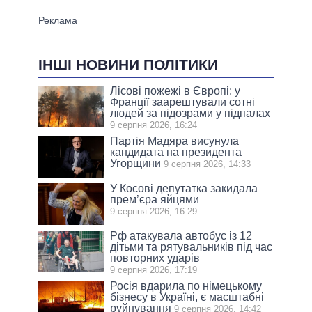
ІНШІ НОВИНИ ПОЛІТИКИ
Лісові пожежі в Європі: у
Франції заарештували сотні
людей за підозрами у підпалах
9 серпня 2026, 16:24
Партія Мадяра висунула
кандидата на президента
Угорщини
9 серпня 2026, 14:33
У Косові депутатка закидала
прем’єра яйцями
9 серпня 2026, 16:29
Рф атакувала автобус із 12
дітьми та рятувальників під час
повторних ударів
9 серпня 2026, 17:19
Росія вдарила по німецькому
бізнесу в Україні, є масштабні
руйнування
9 серпня 2026, 14:42