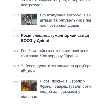
постраждалі
Рф атакувала автобус із 12
17:19
дітьми та рятувальників під
час повторних ударів
Росія знищила гуманітарний склад
17:06
ВООЗ у Дніпрі
Російські війська створили нові зони
16:43
контролю біля кордону України
У Косові депутатка закидала прем’єра
16:29
яйцями
Лісові пожежі в Європі: у
16:24
Франції заарештували сотні
людей за підозрами у
підпалах