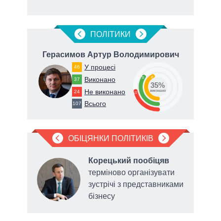
ПОЛIТИКИ
Герасимов Артур Володимирович
К
У процесі
46
43
Виконано
35
37
35%
Не виконано
24
виконано
22
Всього
107
ОБІЦЯНКИ ПОЛІТИКІВ
Корецький пообіцяв
терміново організувати
нів
зустрічі з представниками
бізнесу
ані