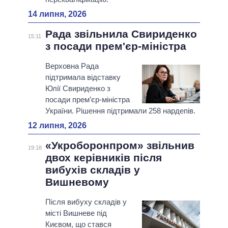
14 липня, 2026
Рада звільнила Свириденко
15:11
з посади прем'єр-міністра
Верховна Рада
підтримала відставку
Юлії Свириденко з
посади прем’єр-міністра
України. Рішення підтримали 258 нардепів.
12 липня, 2026
«Укроборонпром» звільнив
19:18
двох керівників після
вибухів складів у
Вишневому
Після вибуху складів у
місті Вишневе під
Києвом, що стався