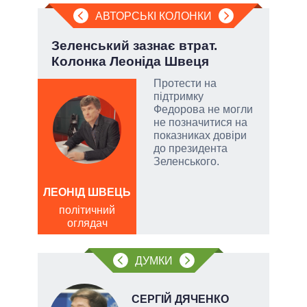
АВТОРСЬКІ КОЛОНКИ
ва
Зеленський зазнає втрат.
Ево
?
Колонка Леоніда Швеця
пер
Дра
РНБО
Протести на
підтримку
і»,
Федорова не могли
не позначитися на
показниках довіри
до президента
Зеленського.
и,
ЛЕОНІД ШВЕЦЬ
Д
політичний
ів:
ПО
оглядач
ві
тів
о
ДУМКИ
вих
.
СЕРГІЙ ДЯЧЕНКО