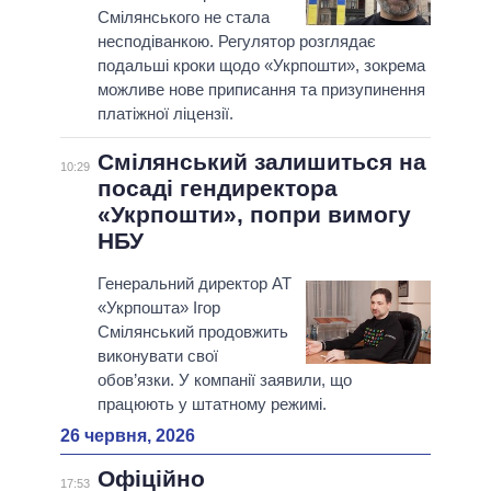
Смілянського не стала
несподіванкою. Регулятор розглядає
подальші кроки щодо «Укрпошти», зокрема
можливе нове приписання та призупинення
платіжної ліцензії.
Смілянський залишиться на
10:29
посаді гендиректора
«Укрпошти», попри вимогу
НБУ
Генеральний директор АТ
«Укрпошта» Ігор
Смілянський продовжить
виконувати свої
обов’язки. У компанії заявили, що
працюють у штатному режимі.
26 червня, 2026
Офіційно
17:53