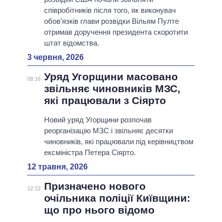
співробітників після того, як виконувач
обов’язків глави розвідки Вільям Пулте
отримав доручення президента скоротити
штат відомства.
3 червня, 2026
Уряд Угорщини масовано
08:16
звільняє чиновників МЗС,
які працювали з Сіярто
Новий уряд Угорщини розпочав
реорганізацію МЗС і звільняє десятки
чиновників, які працювали під керівництвом
ексміністра Петера Сіярто.
12 травня, 2026
Призначено нового
12:12
очільника поліції Київщини:
що про нього відомо