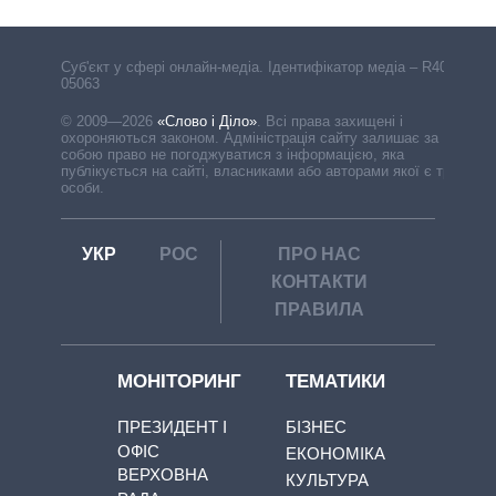
Cуб'єкт у сфері онлайн-медіа. Ідентифікатор медіа – R40-
05063
© 2009—2026
«Слово і Діло»
.
Всі права захищені і
охороняються законом. Адміністрація сайту залишає за
собою право не погоджуватися з інформацією, яка
публікується на сайті, власниками або авторами якої є треті
особи.
УКР
РОС
ПРО НАС
КОНТАКТИ
ПРАВИЛА
МОНІТОРИНГ
ТЕМАТИКИ
ПРЕЗИДЕНТ І
БІЗНЕС
ОФІС
ЕКОНОМІКА
ВЕРХОВНА
КУЛЬТУРА