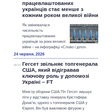
працевлаштованих
українців стає менше з
кожним роком великої війни
Як змінювалася
чисельність
працевлаштованих
українців за роки великої
війни – на інфографіці «Слово і діло».
24 червня, 2026
Гегсет звільняє топгенерала
08:53
США, який відігравав
ключову роль у допомозі
Україні – FT
Міністр оборони США Піт Гегсет змушує
піти у відставку генерала Крістофера
Донаг’ю, одного з топгенералів США у
Європі. Він був важливою фігурою у