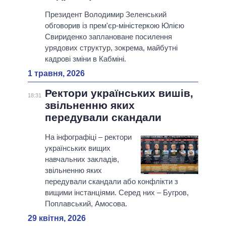
Президент Володимир Зеленський
обговорив із прем'єр-міністеркою Юлією
Свириденко заплановане посилення
урядових структур, зокрема, майбутні
кадрові зміни в Кабміні.
1 травня, 2026
Ректори українських вишів,
18:31
звільненню яких
передували скандали
На інфографіці – ректори
українських вищих
навчальних закладів,
звільненню яких
передували скандали або конфлікти з
вищими інстанціями. Серед них – Бугров,
Поплавський, Амосова.
29 квітня, 2026