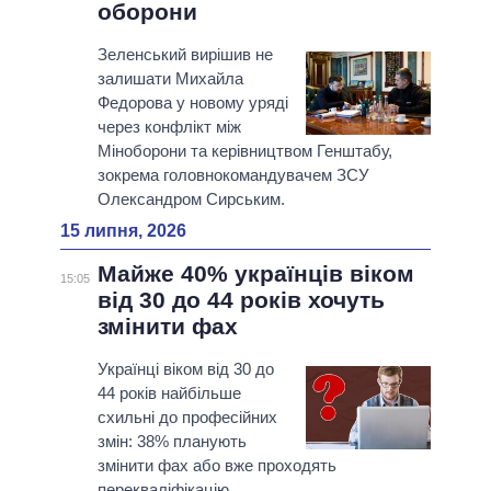
оборони
Зеленський вирішив не
залишати Михайла
Федорова у новому уряді
через конфлікт між
Міноборони та керівництвом Генштабу,
зокрема головнокомандувачем ЗСУ
Олександром Сирським.
15 липня, 2026
Майже 40% українців віком
15:05
від 30 до 44 років хочуть
змінити фах
Українці віком від 30 до
44 років найбільше
схильні до професійних
змін: 38% планують
змінити фах або вже проходять
перекваліфікацію.