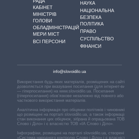
РАДА
НАУКА
КАБІНЕТ
НАЦІОНАЛЬНА
МІНІСТРІВ
БЕЗПЕКА
ГОЛОВИ
ПОЛІТИКА
ОБЛАДМІНІСТРАЦІЙ
ПРАВО
МЕРИ МІСТ
СУСПІЛЬСТВО
ВСІ ПЕРСОНИ
ФІНАНСИ
info@slovoidilo.ua
Використання будь-яких матеріалів, розміщених на сайті,
дозволяється при вказуванні посилання (для інтернет-видань
— гіперпосилання) на www.slovoidilo.ua. Посилання
(гіперпосилання) обов’язкове незалежно від повного або
часткового використання матеріалів.
Аналітична інформація про обіцянки політиків і чиновників,
що розміщені на порталі slovoidilo.ua, а також інформація про
стан виконання цих обіцянок, зібрана й опрацьована ТОВ «ІА
Слово і Діло» і є власністю ТОВ «ІА Слово і Діло».
Інфографіки, розміщені на порталі slovoidilo.ua, створені ГО
«Система народного контролю Слово і Діло» і є власністю