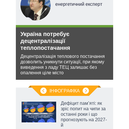
енергетичний експерт
Україна потребує
Ане
О та
децентралізації
зав
теплопостачання
НА
Децентралізація теплового постачання
Може
дозволить уникнути ситуації, при якому
анек
лютно
виведення з ладу ТЕЦ залишає без
стат
опалення ціле місто
спро
ІНФОГРАФІКА
Дефіцит пам’яті: як
раїні
зріс попит на чипи за
ої
останні роки і що
прогнозують на 2027-
й