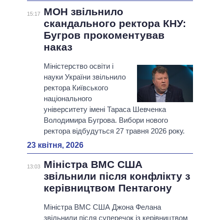
МОН звільнило
15:17
скандального ректора КНУ:
Бугров прокоментував
наказ
Міністерство освіти і
науки України звільнило
ректора Київського
національного
університету імені Тараса Шевченка
Володимира Бугрова. Вибори нового
ректора відбудуться 27 травня 2026 року.
23 квітня, 2026
Міністра ВМС США
13:03
звільнили після конфлікту з
керівництвом Пентагону
Міністра ВМС США Джона Фелана
звільнили після суперечок із керівництвом