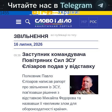
1455
УКР
РОС
НОВИНИ
ЗВІЛЬНЕННЯ
всі публікації по тегу
16 липня, 2026
ОБIЦЯНКИ
СТРІЧКА
ПОЛІТИКА
Заступник командувача
ПОДІЇ
ЕКОНОМІКА
09:38
ПОЛIТИКИ
Повітряних Сил ЗСУ
СТАТТІ
СУСПІЛЬСТВО
Єлізаров подав у відставку
ІНФОГРАФІКА
ДУМКИ
СВІТ
УСІ ПОЛІТИКИ
ОГЛЯДИ
Полковник Павло
ПРЕЗИДЕНТ І ОФІС
ВІДЕО
Єлізаров написав рапорт
ДАЙДЖЕСТИ
ВЕРХОВНА РАДА
про звільнення із ЗСУ,
ПІДТРИМАТИ
КАБІНЕТ МІНІСТРІВ
пов’язавши рішення з
ГОЛОВИ ОБЛАДМІНІСТРАЦІЙ
відставкою Михайла Федорова та
ПОРІВНЯННЯ ПОЛІТИКІВ
назвавши її «великим злом для
МЕРИ МІСТ
обороноздатності країни».