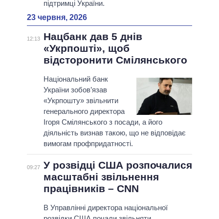
підтримці України.
23 червня, 2026
Нацбанк дав 5 днів
12:13
«Укрпошті», щоб
відсторонити Смілянського
Національний банк
України зобов’язав
«Укрпошту» звільнити
генерального директора
Ігоря Смілянського з посади, а його
діяльність визнав такою, що не відповідає
вимогам профпридатності.
У розвідці США розпочалися
09:27
масштабні звільнення
працівників – CNN
В Управлінні директора національної
розвідки США почали звільняти