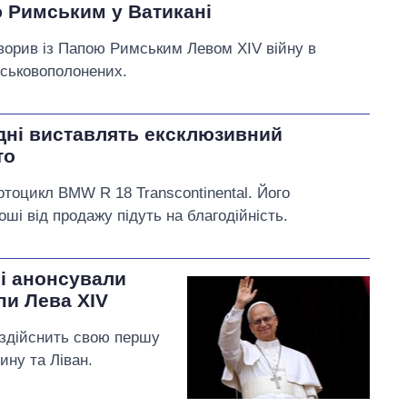
ю Римським у Ватикані
орив із Папою Римським Левом XIV війну в
ійськовополонених.
одні виставлять ексклюзивний
то
отоцикл BMW R 18 Transcontinental. Його
оші від продажу підуть на благодійність.
ні анонсували
пи Лева XIV
 здійснить свою першу
ину та Ліван.