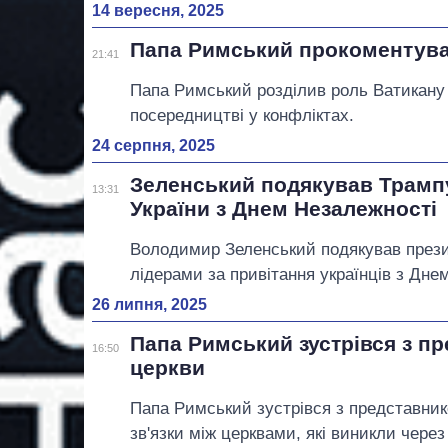
14 вересня, 2025
Папа Римський прокоментував 
21:41
Папа Римський розділив роль Ватикану
посередництві у конфліктах.
24 серпня, 2025
Зеленський подякував Трампу
13:31
України з Днем Незалежності
Володимир Зеленський подякував през
лідерами за привітання українців з Дне
26 липня, 2025
Папа Римський зустрівся з п
16:50
церкви
Папа Римський зустрівся з представни
зв'язки між церквами, які виникли через