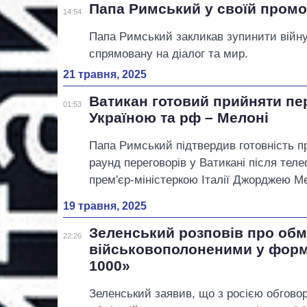
Папа Римський у своїй промов
14:54
Папа Римський закликав зупинити війну в
спрямовану на діалог та мир.
21 травня, 2025
Ватикан готовий прийняти пе
01:53
Україною та рф – Мелоні
Папа Римський підтвердив готовність 
раунд переговорів у Ватикані після тел
прем'єр-міністеркою Італії Джорджею Ме
19 травня, 2025
Зеленський розповів про обм
22:26
військовополоненими у форма
1000»
Зеленський заявив, що з росією обгов