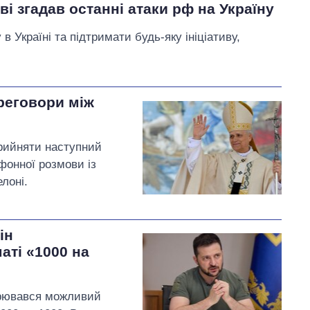
і згадав останні атаки рф на Україну
 Україні та підтримати будь-яку ініціативу,
реговори між
прийняти наступний
ефонної розмови із
лоні.
ін
ті «1000 на
орювався можливий