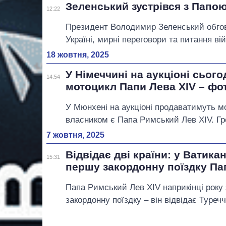
Зеленський зустрівся з Папо
12:22
Президент Володимир Зеленський обгов
Україні, мирні переговори та питання в
18 жовтня, 2025
У Німеччині на аукціоні сьог
14:54
мотоцикл Папи Лева XIV – фо
У Мюнхені на аукціоні продаватимуть м
власником є ​​Папа Римський Лев XIV. Гр
7 жовтня, 2025
Відвідає дві країни: у Ватика
15:31
першу закордонну поїздку Па
Папа Римський Лев XIV наприкінці року
закордонну поїздку – він відвідає Туречч