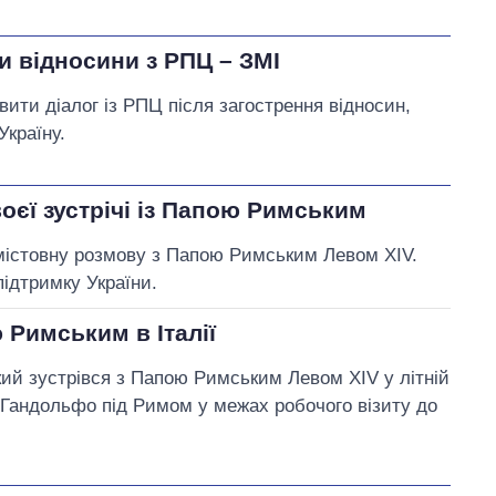
и відносини з РПЦ – ЗМІ
ити діалог із РПЦ після загострення відносин,
Україну.
оєї зустрічі із Папою Римським
містовну розмову з Папою Римським Левом XIV.
ідтримку України.
 Римським в Італії
ий зустрівся з Папою Римським Левом XIV у літній
-Гандольфо під Римом у межах робочого візиту до