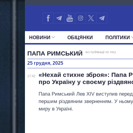
388
НОВИНИ
ОБIЦЯНКИ
ПОЛIТИКИ
УСІ ПОЛІТИКИ
ПРЕЗИДЕНТ І ОФ
ПАПА РИМСЬКИЙ
всі публікації по тегу
25 грудня, 2025
«Нехай стихне зброя»: Папа 
17:42
про Україну у своєму різдвян
Папа Римський Лев XIV виступив перед
першим різдвяним зверненням. У ньому
миру в Україні.