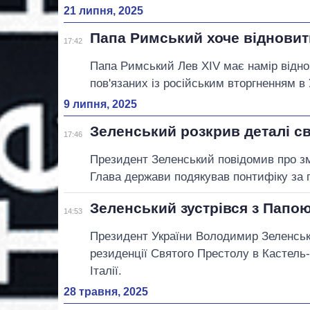
21 липня, 2025
Папа Римський хоче відновит
17:42
Папа Римський Лев XIV має намір віднов
пов'язаних із російським вторгненням в 
9 липня, 2025
Зеленський розкрив деталі св
17:46
Президент Зеленський повідомив про з
Глава держави подякував понтифіку за п
Зеленський зустрівся з Папою
14:53
Президент України Володимир Зеленськ
резиденції Святого Престолу в Кастель
Італії.
28 травня, 2025