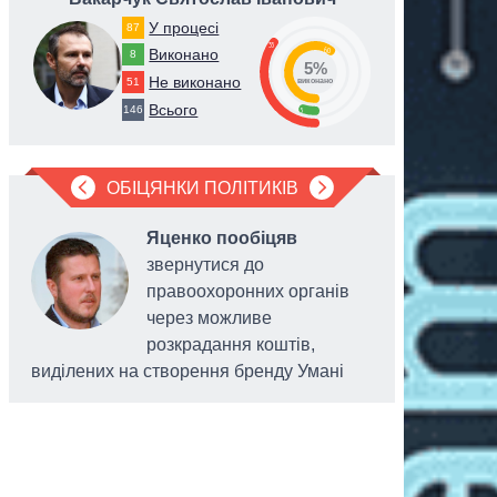
У процесі
87
35
60
Виконано
8
5%
Не виконано
51
виконано
Всього
146
5
ОБІЦЯНКИ ПОЛІТИКІВ
Яценко пообіцяв
звернутися до
правоохоронних органів
через можливе
розкрадання коштів,
виділених на створення бренду Умані