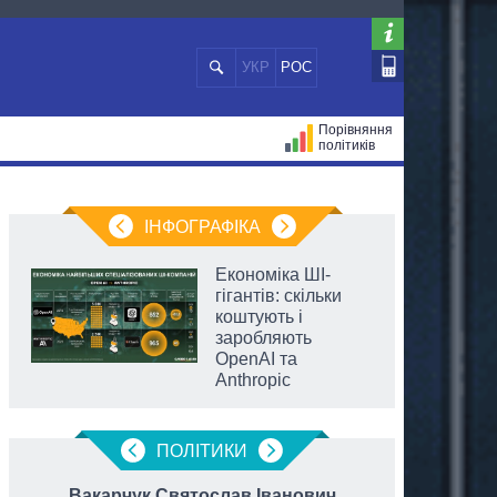
УКР
РОС
Порівняння
політиків
ЦІЙ
МЕРИ МІСТ
ВСІ ПЕРСОНИ
ІНФОГРАФІКА
Економіка ШІ-
гігантів: скільки
коштують і
заробляють
OpenAI та
Anthropic
ПОЛIТИКИ
Вакарчук Святослав Іванович
К