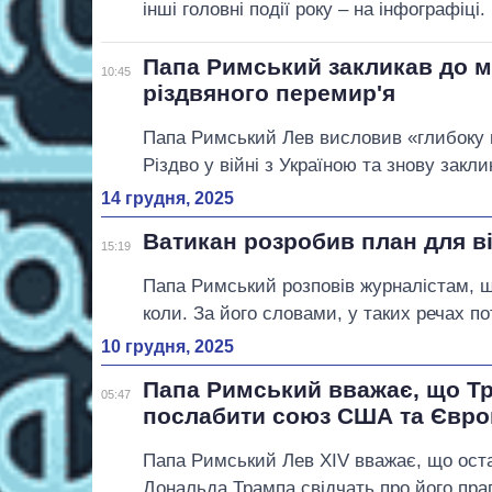
інші головні події року – на інфографіці.
Папа Римський закликав до ми
10:45
різдвяного перемир'я
Папа Римський Лев висловив «глибоку п
Різдво у війні з Україною та знову закли
14 грудня, 2025
Ватикан розробив план для в
15:19
Папа Римський розповів журналістам, що
коли. За його словами, у таких речах п
10 грудня, 2025
Папа Римський вважає, що Т
05:47
послабити союз США та Євро
Папа Римський Лев XIV вважає, що оста
Дональда Трампа свідчать про його пра