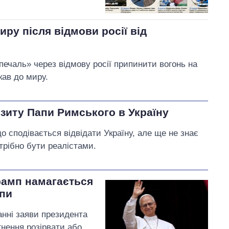
ру після відмови росії від
ечаль» через відмову росії припинити вогонь на
кав до миру.
ізиту Папи Римського в Україну
 сподівається відвідати Україну, але ще не знає
отрібно бути реалістами.
рамп намагається
пи
нні заяви президента
гнення розірвати або