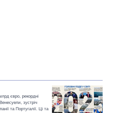
У процесі
58
37
Виконано
58
36
37%
27
Не виконано
42
виконано
Всього
158
Яценко пообіцяв
, що
найближчим часом подасть
позовну заяву до суду
щодо підвищення тарифів
на воду в Умані
і
млрд євро, рекордні
Венесуели, зустріч
анії та Португалії. Ці та