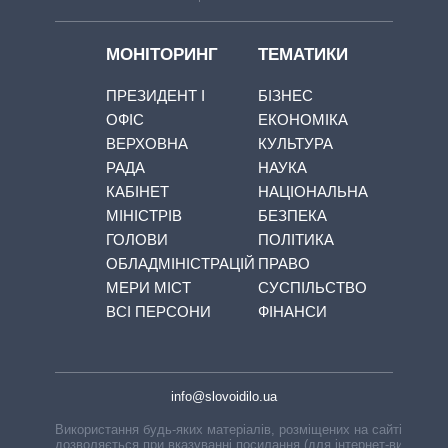
МОНІТОРИНГ
ТЕМАТИКИ
ПРЕЗИДЕНТ І
БІЗНЕС
ОФІС
ЕКОНОМІКА
ВЕРХОВНА
КУЛЬТУРА
РАДА
НАУКА
КАБІНЕТ
НАЦІОНАЛЬНА
МІНІСТРІВ
БЕЗПЕКА
ГОЛОВИ
ПОЛІТИКА
ОБЛАДМІНІСТРАЦІЙ
ПРАВО
МЕРИ МІСТ
СУСПІЛЬСТВО
ВСІ ПЕРСОНИ
ФІНАНСИ
info@slovoidilo.ua
Використання будь-яких матеріалів, розміщених на сайті,
дозволяється при вказуванні посилання (для інтернет-видань