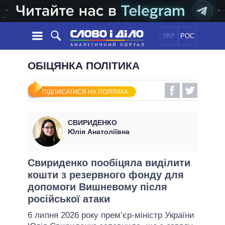
УКР
РОС
НОВИНИ
ОБІЦЯНКА ПОЛІТИКА
ОБIЦЯНКИ
СТРІЧКА
ПОЛІТИКА
ПІДПИСАТИСЯ НА ПОЛІТИКА
ПОДІЇ
ЕКОНОМІКА
ПОЛIТИКИ
СТАТТІ
СУСПІЛЬСТВО
СВИРИДЕНКО
ІНФОГРАФІКА
ДУМКИ
СВІТ
УСІ ПОЛІТИКИ
Юлія Анатоліївна
ОГЛЯДИ
ПРЕЗИДЕНТ І ОФІС
ВІДЕО
ДАЙДЖЕСТИ
ВЕРХОВНА РАДА
Свириденко пообіцяла виділити
ПІДТРИМАТИ
кошти з резервного фонду для
КАБІНЕТ МІНІСТРІВ
допомоги Вишневому після
ГОЛОВИ ОБЛАДМІНІСТРАЦІЙ
ПОРІВНЯННЯ ПОЛІТИКІВ
російської атаки
МЕРИ МІСТ
6 липня 2026 року прем’єр-міністр України
ВСІ ПЕРСОНИ