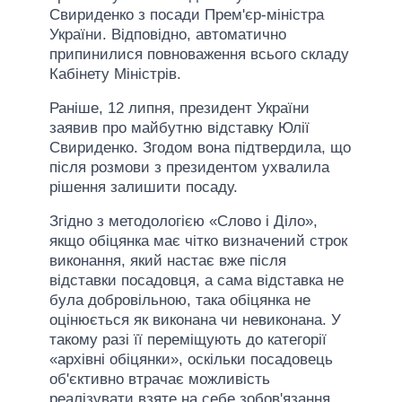
Свириденко з посади Прем'єр-міністра
України. Відповідно, автоматично
припинилися повноваження всього складу
Кабінету Міністрів.
Раніше, 12 липня, президент України
заявив про майбутню відставку Юлії
Свириденко. Згодом вона підтвердила, що
після розмови з президентом ухвалила
рішення залишити посаду.
Згідно з методологією «Слово і Діло»,
якщо обіцянка має чітко визначений строк
виконання, який настає вже після
відставки посадовця, а сама відставка не
була добровільною, така обіцянка не
оцінюється як виконана чи невиконана. У
такому разі її переміщують до категорії
«архівні обіцянки», оскільки посадовець
об'єктивно втрачає можливість
реалізувати взяте на себе зобов'язання.