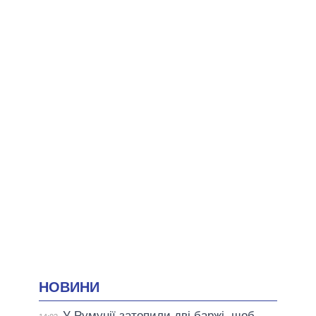
НОВИНИ
У Румунії затопили дві баржі, щоб