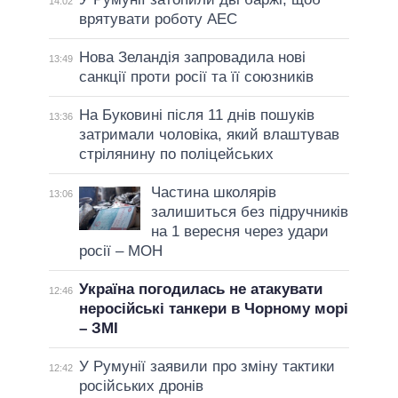
14:02
врятувати роботу АЕС
Нова Зеландія запровадила нові
13:49
санкції проти росії та її союзників
На Буковині після 11 днів пошуків
13:36
затримали чоловіка, який влаштував
стрілянину по поліцейських
Частина школярів
13:06
залишиться без підручників
на 1 вересня через удари
росії – МОН
Україна погодилась не атакувати
12:46
неросійські танкери в Чорному морі
– ЗМІ
У Румунії заявили про зміну тактики
12:42
російських дронів