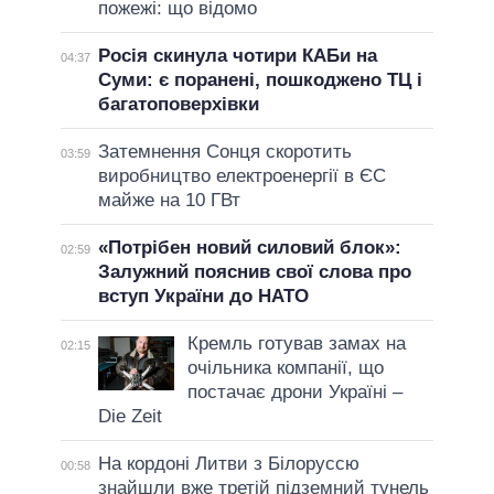
пожежі: що відомо
Росія скинула чотири КАБи на
04:37
Суми: є поранені, пошкоджено ТЦ і
багатоповерхівки
Затемнення Сонця скоротить
03:59
виробництво електроенергії в ЄС
майже на 10 ГВт
«Потрібен новий силовий блок»:
02:59
Залужний пояснив свої слова про
вступ України до НАТО
Кремль готував замах на
02:15
очільника компанії, що
постачає дрони Україні –
Die Zeit
На кордоні Литви з Білоруссю
00:58
знайшли вже третій підземний тунель