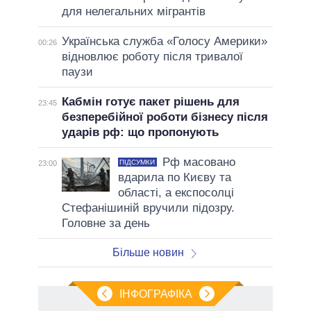
для нелегальних мігрантів
Українська служба «Голосу Америки»
00:26
відновлює роботу після тривалої
паузи
Кабмін готує пакет рішень для
23:45
безперебійної роботи бізнесу після
ударів рф: що пропонують
Рф масовано
ПІДСУМКИ
23:00
вдарила по Києву та
області, а експосолці
Стефанішиній вручили підозру.
Головне за день
Більше новин
ІНФОГРАФІКА