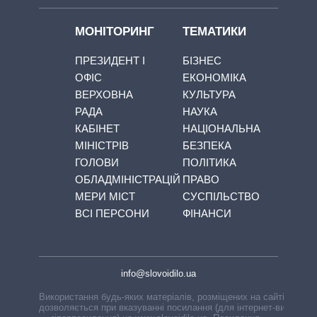
МОНІТОРИНГ
ТЕМАТИКИ
ПРЕЗИДЕНТ І
БІЗНЕС
ОФІС
ЕКОНОМІКА
ВЕРХОВНА
КУЛЬТУРА
РАДА
НАУКА
КАБІНЕТ
НАЦІОНАЛЬНА
МІНІСТРІВ
БЕЗПЕКА
ГОЛОВИ
ПОЛІТИКА
ОБЛАДМІНІСТРАЦІЙ
ПРАВО
МЕРИ МІСТ
СУСПІЛЬСТВО
ВСІ ПЕРСОНИ
ФІНАНСИ
info@slovoidilo.ua
Використання будь-яких матеріалів, розміщених на сайті,
дозволяється при вказуванні посилання (для інтернет-видань