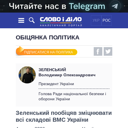
УКР
РОС
НОВИНИ
ОБІЦЯНКА ПОЛІТИКА
ОБIЦЯНКИ
СТРІЧКА
ПОЛІТИКА
ПІДПИСАТИСЯ НА ПОЛІТИКА
ПОДІЇ
ЕКОНОМІКА
ПОЛIТИКИ
СТАТТІ
СУСПІЛЬСТВО
ЗЕЛЕНСЬКИЙ
ІНФОГРАФІКА
ДУМКИ
СВІТ
УСІ ПОЛІТИКИ
Володимир Олександрович
ОГЛЯДИ
ПРЕЗИДЕНТ І ОФІС
Президент України
ВІДЕО
ДАЙДЖЕСТИ
ВЕРХОВНА РАДА
Голова Ради національної безпеки і
ПІДТРИМАТИ
оборони України
КАБІНЕТ МІНІСТРІВ
ГОЛОВИ ОБЛАДМІНІСТРАЦІЙ
ПОРІВНЯННЯ ПОЛІТИКІВ
Зеленський пообіцяв зміцнювати
МЕРИ МІСТ
всі складові ВМС України
ВСІ ПЕРСОНИ