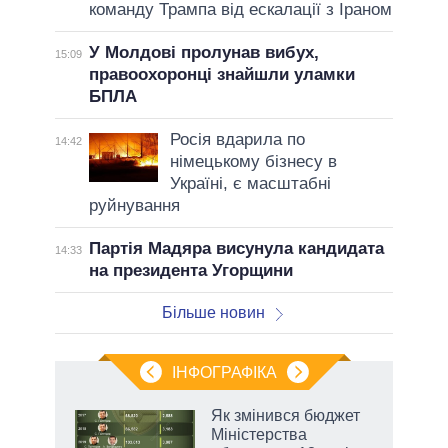
команду Трампа від ескалації з Іраном
У Молдові пролунав вибух,
15:09
правоохоронці знайшли уламки
БПЛА
Росія вдарила по
14:42
німецькому бізнесу в
Україні, є масштабні
руйнування
Партія Мадяра висунула кандидата
14:33
на президента Угорщини
Більше новин
ІНФОГРАФІКА
Як змінився бюджет
раїні
Міністерства