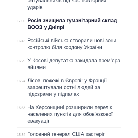
рятувальників під час повторних
ударів
Росія знищила гуманітарний склад
17:06
ВООЗ у Дніпрі
Російські війська створили нові зони
16:43
контролю біля кордону України
У Косові депутатка закидала прем’єра
16:29
яйцями
Лісові пожежі в Європі: у Франції
16:24
заарештували сотні людей за
підозрами у підпалах
На Херсонщині розширили перелік
15:53
населених пунктів для обов'язкової
евакуації
Головний генерал США застеріг
15:34