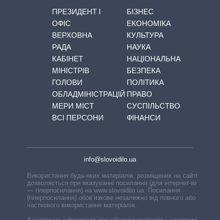
ПРЕЗИДЕНТ І
БІЗНЕС
ОФІС
ЕКОНОМІКА
ВЕРХОВНА
КУЛЬТУРА
РАДА
НАУКА
КАБІНЕТ
НАЦІОНАЛЬНА
МІНІСТРІВ
БЕЗПЕКА
ГОЛОВИ
ПОЛІТИКА
ОБЛАДМІНІСТРАЦІЙ
ПРАВО
МЕРИ МІСТ
СУСПІЛЬСТВО
ВСІ ПЕРСОНИ
ФІНАНСИ
info@slovoidilo.ua
Використання будь-яких матеріалів, розміщених на сайті,
дозволяється при вказуванні посилання (для інтернет-видань
— гіперпосилання) на www.slovoidilo.ua. Посилання
(гіперпосилання) обов’язкове незалежно від повного або
часткового використання матеріалів.
Аналітична інформація про обіцянки політиків і чиновників,