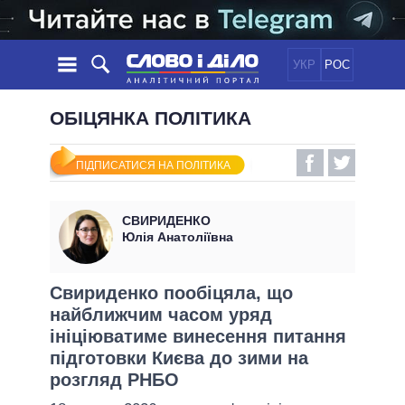
УКР
РОС
НОВИНИ
ОБІЦЯНКА ПОЛІТИКА
ОБIЦЯНКИ
СТРІЧКА
ПОЛІТИКА
ПІДПИСАТИСЯ НА ПОЛІТИКА
ПОДІЇ
ЕКОНОМІКА
ПОЛIТИКИ
СТАТТІ
СУСПІЛЬСТВО
СВИРИДЕНКО
ІНФОГРАФІКА
ДУМКИ
СВІТ
УСІ ПОЛІТИКИ
Юлія Анатоліївна
ОГЛЯДИ
ПРЕЗИДЕНТ І ОФІС
ВІДЕО
ДАЙДЖЕСТИ
ВЕРХОВНА РАДА
Свириденко пообіцяла, що
ПІДТРИМАТИ
найближчим часом уряд
КАБІНЕТ МІНІСТРІВ
ініціюватиме винесення питання
ГОЛОВИ ОБЛАДМІНІСТРАЦІЙ
ПОРІВНЯННЯ ПОЛІТИКІВ
підготовки Києва до зими на
МЕРИ МІСТ
розгляд РНБО
ВСІ ПЕРСОНИ