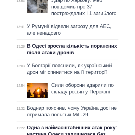
Удар по Харкову: мер
13:53
повідомив про 37
постраждалих і 1 загиблого
У Румунії відвели загрозу для АЕС,
13:41
але ненадовго
В Одесі зросла кількість поранених
13:28
після атаки дронів
У Болгарії пояснили, як український
13:03
дрон міг опинитися на її території
Сили оборони вдарили по
12:54
складу росіян у Перекопі
Боднар пояснив, чому Україна досі не
12:32
отримала польські МіГ-29
Одна з наймасштабніших атак року:
12:22
частина Одеси залишилася без