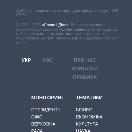
Cуб'єкт у сфері онлайн-медіа. Ідентифікатор медіа – R40-
05063
© 2009—2026
«Слово і Діло»
.
Всі права захищені і
охороняються законом. Адміністрація сайту залишає за
собою право не погоджуватися з інформацією, яка
публікується на сайті, власниками або авторами якої є треті
особи.
УКР
РОС
ПРО НАС
КОНТАКТИ
ПРАВИЛА
МОНІТОРИНГ
ТЕМАТИКИ
ПРЕЗИДЕНТ І
БІЗНЕС
ОФІС
ЕКОНОМІКА
ВЕРХОВНА
КУЛЬТУРА
РАДА
НАУКА