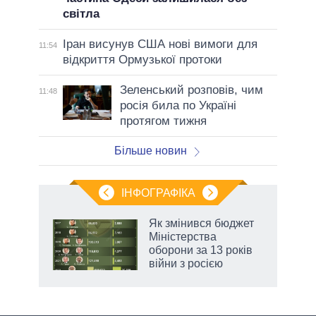
світла
Іран висунув США нові вимоги для
11:54
відкриття Ормузької протоки
Зеленський розповів, чим
11:48
росія била по Україні
протягом тижня
Більше новин
ІНФОГРАФІКА
Як змінився бюджет
ть
Міністерства
оборони за 13 років
війни з росією