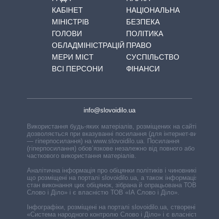
КАБІНЕТ
НАЦІОНАЛЬНА
МІНІСТРІВ
БЕЗПЕКА
ГОЛОВИ
ПОЛІТИКА
ОБЛАДМІНІСТРАЦІЙ
ПРАВО
МЕРИ МІСТ
СУСПІЛЬСТВО
ВСІ ПЕРСОНИ
ФІНАНСИ
info@slovoidilo.ua
Використання будь-яких матеріалів, розміщених на сайті,
дозволяється при вказуванні посилання (для інтернет-видань
— гіперпосилання) на www.slovoidilo.ua. Посилання
(гіперпосилання) обов’язкове незалежно від повного або
часткового використання матеріалів.
Аналітична інформація про обіцянки політиків і чиновників,
що розміщені на порталі slovoidilo.ua, а також інформація про
стан виконання цих обіцянок, зібрана й опрацьована ТОВ «ІА
Слово і Діло» і є власністю ТОВ «ІА Слово і Діло».
Інфографіки, розміщені на порталі slovoidilo.ua, створені ГО
«Система народного контролю Слово і Діло» і є власністю