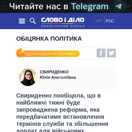
УКР
РОС
НОВИНИ
ОБІЦЯНКА ПОЛІТИКА
ОБIЦЯНКИ
СТРІЧКА
ПОЛІТИКА
ПІДПИСАТИСЯ НА ПОЛІТИКА
ПОДІЇ
ЕКОНОМІКА
ПОЛIТИКИ
СТАТТІ
СУСПІЛЬСТВО
СВИРИДЕНКО
ІНФОГРАФІКА
ДУМКИ
СВІТ
УСІ ПОЛІТИКИ
Юлія Анатоліївна
ОГЛЯДИ
ПРЕЗИДЕНТ І ОФІС
ВІДЕО
ДАЙДЖЕСТИ
ВЕРХОВНА РАДА
Свириденко пообіцяла, що в
ПІДТРИМАТИ
найближчі тижні буде
КАБІНЕТ МІНІСТРІВ
запроваджена реформа, яка
ГОЛОВИ ОБЛАДМІНІСТРАЦІЙ
ПОРІВНЯННЯ ПОЛІТИКІВ
передбачатиме встановлення
МЕРИ МІСТ
термінів служби та збільшення
ВСІ ПЕРСОНИ
доплат для військових