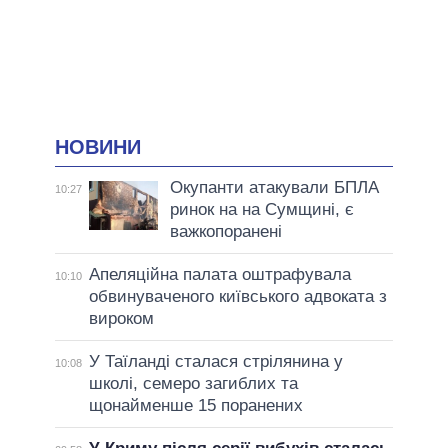
НОВИНИ
Окупанти атакували БПЛА
10:27
ринок на на Сумщині, є
важкопоранені
Апеляційна палата оштрафувала
10:10
обвинуваченого київського адвоката з
вироком
У Таїланді сталася стрілянина у
10:08
школі, семеро загиблих та
щонайменше 15 поранених