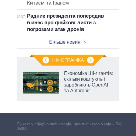
Китаєм та Іраном
Радник президента попередив
04:57
бізнес про фейкові листи з
погрозами атак дронів
Більше новин
ІНФОГРАФІКА
Економіка ШІ-гігантів:
 за
скільки коштують і
асть
заробляють OpenAI
та Anthropic
Cуб'єкт у сфері онлайн-медіа. Ідентифікатор медіа – R40-
05063