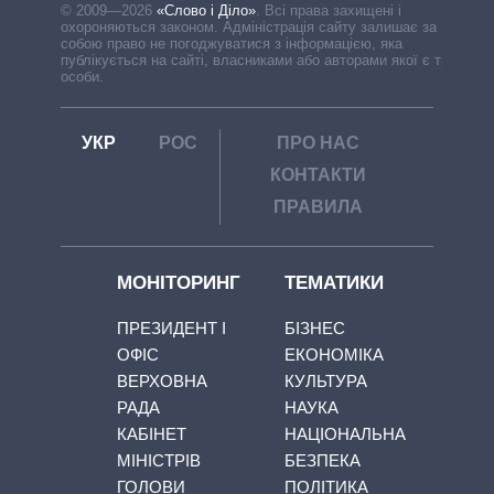
© 2009—2026
«Слово і Діло»
.
Всі права захищені і
охороняються законом. Адміністрація сайту залишає за
собою право не погоджуватися з інформацією, яка
публікується на сайті, власниками або авторами якої є треті
особи.
УКР
РОС
ПРО НАС
КОНТАКТИ
ПРАВИЛА
МОНІТОРИНГ
ТЕМАТИКИ
ПРЕЗИДЕНТ І
БІЗНЕС
ОФІС
ЕКОНОМІКА
ВЕРХОВНА
КУЛЬТУРА
РАДА
НАУКА
КАБІНЕТ
НАЦІОНАЛЬНА
МІНІСТРІВ
БЕЗПЕКА
ГОЛОВИ
ПОЛІТИКА