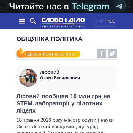
УКР
РОС
НОВИНИ
ОБІЦЯНКА ПОЛІТИКА
ОБIЦЯНКИ
СТРІЧКА
ПОЛІТИКА
ПІДПИСАТИСЯ НА ПОЛІТИКА
ПОДІЇ
ЕКОНОМІКА
ПОЛIТИКИ
СТАТТІ
СУСПІЛЬСТВО
ЛІСОВИЙ
ІНФОГРАФІКА
ДУМКИ
СВІТ
УСІ ПОЛІТИКИ
Оксен Васильович
ОГЛЯДИ
ПРЕЗИДЕНТ І ОФІС
ВІДЕО
ДАЙДЖЕСТИ
ВЕРХОВНА РАДА
Лісовий пообіцяв 10 млн грн на
ПІДТРИМАТИ
STEM-лабораторії у пілотних
КАБІНЕТ МІНІСТРІВ
ліцеях
ГОЛОВИ ОБЛАДМІНІСТРАЦІЙ
ПОРІВНЯННЯ ПОЛІТИКІВ
18 травня 2026 року міністр освіти і науки
МЕРИ МІСТ
Оксен Лісовий
повідомив, що уряд
ВСІ ПЕРСОНИ