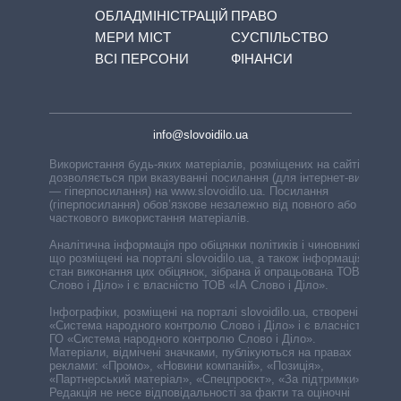
ОБЛАДМІНІСТРАЦІЙ
ПРАВО
МЕРИ МІСТ
СУСПІЛЬСТВО
ВСІ ПЕРСОНИ
ФІНАНСИ
info@slovoidilo.ua
Використання будь-яких матеріалів, розміщених на сайті,
дозволяється при вказуванні посилання (для інтернет-видань
— гіперпосилання) на www.slovoidilo.ua. Посилання
(гіперпосилання) обов’язкове незалежно від повного або
часткового використання матеріалів.
Аналітична інформація про обіцянки політиків і чиновників,
що розміщені на порталі slovoidilo.ua, а також інформація про
стан виконання цих обіцянок, зібрана й опрацьована ТОВ «ІА
Слово і Діло» і є власністю ТОВ «ІА Слово і Діло».
Інфографіки, розміщені на порталі slovoidilo.ua, створені ГО
«Система народного контролю Слово і Діло» і є власністю
ГО «Система народного контролю Слово і Діло».
Матеріали, відмічені значками, публікуються на правах
реклами: «Промо», «Новини компаній», «Позиція»,
«Партнерський матеріал», «Спецпроєкт», «За підтримки».
Редакція не несе відповідальності за факти та оціночні