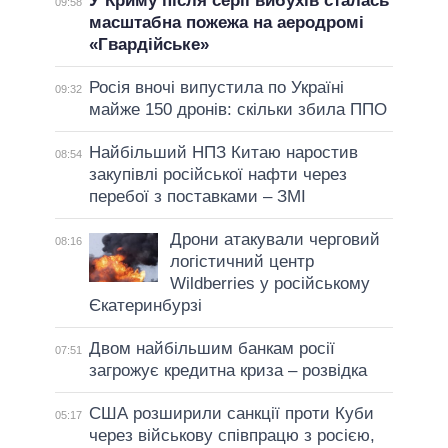
У Криму після серії вибухів сталась
09:58
масштабна пожежа на аеродромі
«Гвардійське»
Росія вночі випустила по Україні
09:32
майже 150 дронів: скільки збила ППО
Найбільший НПЗ Китаю наростив
08:54
закупівлі російської нафти через
перебої з поставками – ЗМІ
Дрони атакували черговий
08:16
логістичний центр
Wildberries у російському
Єкатеринбурзі
Двом найбільшим банкам росії
07:51
загрожує кредитна криза – розвідка
США розширили санкції проти Куби
05:17
через військову співпрацю з росією,