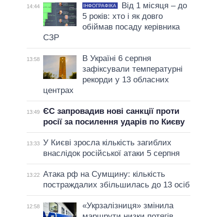
Від 1 місяця – до
ІНФОГРАФІКА
14:44
5 років: хто і як довго
обіймав посаду керівника
СЗР
В Україні 6 серпня
13:58
зафіксували температурні
рекорди у 13 обласних
центрах
ЄС запровадив нові санкції проти
13:49
росії за посилення ударів по Києву
У Києві зросла кількість загиблих
13:33
внаслідок російської атаки 5 серпня
Атака рф на Сумщину: кількість
13:22
постраждалих збільшилась до 13 осіб
«Укрзалізниця» змінила
12:58
маршрути низки потягів