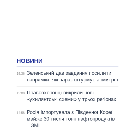
НОВИНИ
Зеленський дав завдання посилити
15:36
напрямки, які зараз штурмує армія рф
Правоохоронці викрили нові
15:00
«ухилянтські схеми» у трьох регіонах
Росія імпортувала з Південної Кореї
14:58
майже 30 тисяч тонн нафтопродуктів
– ЗМІ