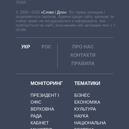
05063
© 2009—2026
«Слово і Діло»
.
Всі права захищені і
охороняються законом. Адміністрація сайту залишає за
собою право не погоджуватися з інформацією, яка
публікується на сайті, власниками або авторами якої є треті
особи.
УКР
РОС
ПРО НАС
КОНТАКТИ
ПРАВИЛА
МОНІТОРИНГ
ТЕМАТИКИ
ПРЕЗИДЕНТ І
БІЗНЕС
ОФІС
ЕКОНОМІКА
ВЕРХОВНА
КУЛЬТУРА
РАДА
НАУКА
КАБІНЕТ
НАЦІОНАЛЬНА