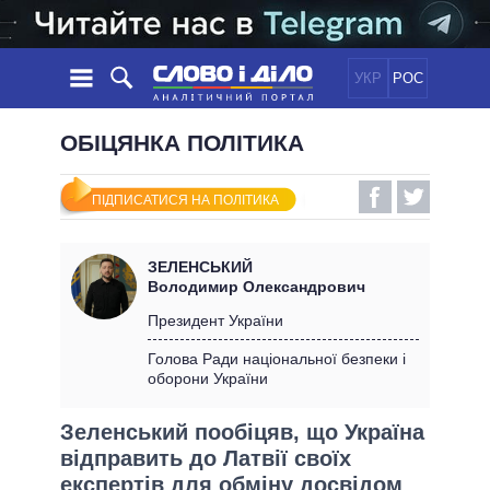
УКР
РОС
НОВИНИ
ОБІЦЯНКА ПОЛІТИКА
ОБIЦЯНКИ
СТРІЧКА
ПОЛІТИКА
ПІДПИСАТИСЯ НА ПОЛІТИКА
ПОДІЇ
ЕКОНОМІКА
ПОЛIТИКИ
СТАТТІ
СУСПІЛЬСТВО
ЗЕЛЕНСЬКИЙ
ІНФОГРАФІКА
ДУМКИ
СВІТ
УСІ ПОЛІТИКИ
Володимир Олександрович
ОГЛЯДИ
ПРЕЗИДЕНТ І ОФІС
Президент України
ВІДЕО
ДАЙДЖЕСТИ
ВЕРХОВНА РАДА
Голова Ради національної безпеки і
ПІДТРИМАТИ
оборони України
КАБІНЕТ МІНІСТРІВ
ГОЛОВИ ОБЛАДМІНІСТРАЦІЙ
ПОРІВНЯННЯ ПОЛІТИКІВ
Зеленський пообіцяв, що Україна
МЕРИ МІСТ
відправить до Латвії своїх
ВСІ ПЕРСОНИ
експертів для обміну досвідом