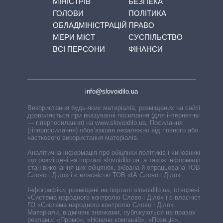
МІНІСТРІВ
БЕЗПЕКА
ГОЛОВИ
ПОЛІТИКА
ОБЛАДМІНІСТРАЦІЙ
ПРАВО
МЕРИ МІСТ
СУСПІЛЬСТВО
ВСІ ПЕРСОНИ
ФІНАНСИ
info@slovoidilo.ua
Використання будь-яких матеріалів, розміщених на сайті,
дозволяється при вказуванні посилання (для інтернет-видань
— гіперпосилання) на www.slovoidilo.ua. Посилання
(гіперпосилання) обов’язкове незалежно від повного або
часткового використання матеріалів.
Аналітична інформація про обіцянки політиків і чиновників,
що розміщені на порталі slovoidilo.ua, а також інформація про
стан виконання цих обіцянок, зібрана й опрацьована ТОВ «ІА
Слово і Діло» і є власністю ТОВ «ІА Слово і Діло».
Інфографіки, розміщені на порталі slovoidilo.ua, створені ГО
«Система народного контролю Слово і Діло» і є власністю
ГО «Система народного контролю Слово і Діло».
Матеріали, відмічені значками, публікуються на правах
реклами: «Промо», «Новини компаній», «Позиція»,