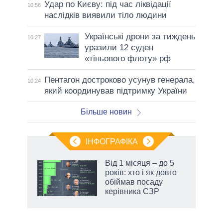
Удар по Києву: під час ліквідації
10:56
наслідків виявили тіло людини
Українські дрони за тиждень
10:27
уразили 12 суден
«тіньового флоту» рф
Пентагон достроково усунув генерала,
10:24
який координував підтримку України
Більше новин
ІНФОГРАФІКА
 як
Від 1 місяця – до 5
и за
років: хто і як довго
обіймав посаду
2027-
керівника СЗР
аспі