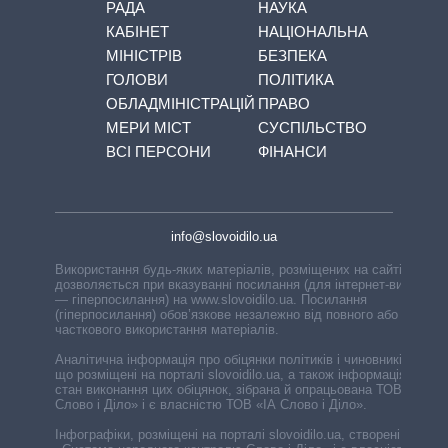
РАДА
НАУКА
КАБІНЕТ
НАЦІОНАЛЬНА
МІНІСТРІВ
БЕЗПЕКА
ГОЛОВИ
ПОЛІТИКА
ОБЛАДМІНІСТРАЦІЙ
ПРАВО
МЕРИ МІСТ
СУСПІЛЬСТВО
ВСІ ПЕРСОНИ
ФІНАНСИ
info@slovoidilo.ua
Використання будь-яких матеріалів, розміщених на сайті,
дозволяється при вказуванні посилання (для інтернет-видань
— гіперпосилання) на www.slovoidilo.ua. Посилання
(гіперпосилання) обов’язкове незалежно від повного або
часткового використання матеріалів.
Аналітична інформація про обіцянки політиків і чиновників,
що розміщені на порталі slovoidilo.ua, а також інформація про
стан виконання цих обіцянок, зібрана й опрацьована ТОВ «ІА
Слово і Діло» і є власністю ТОВ «ІА Слово і Діло».
Інфографіки, розміщені на порталі slovoidilo.ua, створені ГО