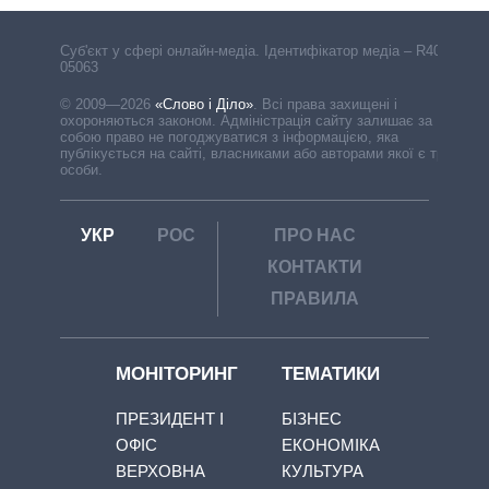
Cуб'єкт у сфері онлайн-медіа. Ідентифікатор медіа – R40-
05063
© 2009—2026
«Слово і Діло»
.
Всі права захищені і
охороняються законом. Адміністрація сайту залишає за
собою право не погоджуватися з інформацією, яка
публікується на сайті, власниками або авторами якої є треті
особи.
УКР
РОС
ПРО НАС
КОНТАКТИ
ПРАВИЛА
МОНІТОРИНГ
ТЕМАТИКИ
ПРЕЗИДЕНТ І
БІЗНЕС
ОФІС
ЕКОНОМІКА
ВЕРХОВНА
КУЛЬТУРА