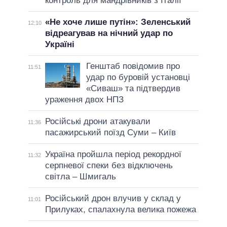
контроль для мандрівників з Італії
«Не хоче лише путін»: Зеленський
12:10
відреагував на нічний удар по
Україні
Генштаб повідомив про
11:51
удар по буровій установці
«Сиваш» та підтвердив
ураження двох НПЗ
Російські дрони атакували
11:36
пасажирський поїзд Суми – Київ
Україна пройшла період рекордної
11:32
серпневої спеки без відключень
світла – Шмигаль
Російський дрон влучив у склад у
11:01
Прилуках, спалахнула велика пожежа