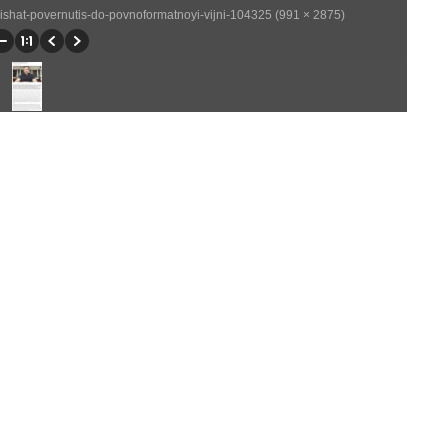
rishat-povernutis-do-povnoformatnoyi-vijni-104325 (991 × 2875)