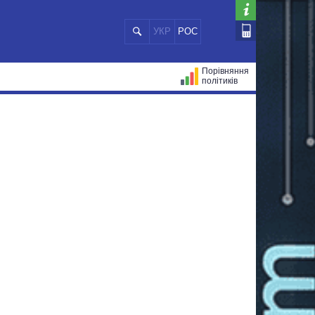
УКР
РОС
Порівняння
політиків
ЦІЙ
МЕРИ МІСТ
ВСІ ПЕРСОНИ