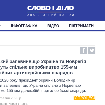
ІНФОГРАФІКА
ВІДЕО
ПІДТРИМАТИ
ІС
СТРІЧКА
ВЕРХОВНА РАДА
ПОДІЇ
СТАТТІ
КАБІНЕТ МІНІСТРІВ
ДУМКИ
ОГЛЯДИ
ГОЛОВИ ОБЛАДМІНІСТРА
ДАЙДЖЕСТИ
ПОЛІТИКА
ДЕПУТАТИ
ЕКОНОМІКА
КОМІТЕТИ
СУСПІЛЬСТВО
ФРАКЦІЇ
ОКРУГИ
СВІТ
кий запевнив,що Україна та Новрегія
уть спільне виробництво 155-мм
ійних артилерійських снарядів
 2026 року президент України
Володимир
ий
запевнив, що Україна спільно з Норвегією
ме 155-мм далекобійні артилерійські снаряди.
У ПРОЦЕСІ
травня 2026 р.
нання через 17 днiв.