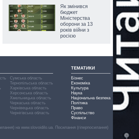
Як змінився
бюджет
Міністерства
оборони за 13
років війни з
росією
ТЕМАТИКИ
асть
Сумська область
Бізнес
Тернопільська область
Економіка
ь
Харківська область
Культура
Херсонська область
Наука
Хмельницька область
Національна безпека
Черкаська область
Політика
Чернівецька область
Право
Чернігівська область
Суспільство
Фінанси
лання) на www.slovoidilo.ua. Посилання (гіперпосилання)