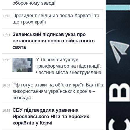
оборонному заводі
Президент звільнив посла Хорватії та
17:43
ще трьох країн
Зеленський підписав указ про
17:41
встановлення нового військового
свята
У Львові вибухнув
17:12
транформатор на підстанції,
частина міста знеструмлена
Рф готує атаки на об’єкти країн Балтії з
16:59
використанням українських дронів –
розвідка
СБУ підтвердила ураження
16:55
Ярославського НПЗ та ворожих
кораблів у Керчі