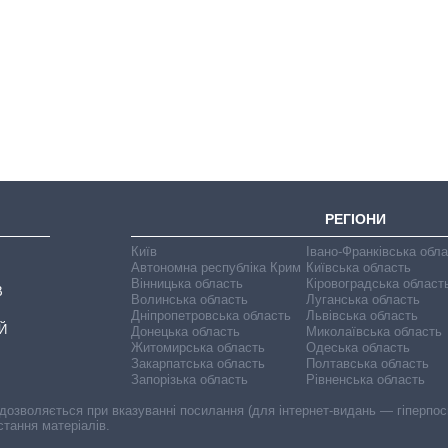
Як зросли тарифи
на холодну воду у
містах України на
початок серпня
РЕГІОНИ
Київ
Івано-Франківська обл
Автономна республіка Крим
Київська область
Вінницька область
Кіровоградська област
В
Волинська область
Луганська область
Дніпропетровська область
Львівська область
Й
Донецька область
Миколаївська область
Житомирська область
Одеська область
Закарпатська область
Полтавська область
Запорізька область
Рівненська область
 дозволяється при вказуванні посилання (для інтернет-видань — гіперпоси
стання матеріалів.