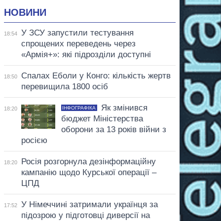
НОВИНИ
У ЗСУ запустили тестування
18:54
спрощених переведень через
«Армія+»: які підрозділи доступні
Спалах Еболи у Конго: кількість жертв
18:50
перевищила 1800 осіб
Як змінився
ІНФОГРАФІКА
18:20
бюджет Міністерства
оборони за 13 років війни з
росією
Росія розгорнула дезінформаційну
18:20
кампанію щодо Курської операції –
ЦПД
У Німеччині затримали українця за
17:52
підозрою у підготовці диверсії на