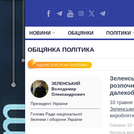
НОВИНИ
ОБIЦЯНКИ
ПОЛIТИКИ
УСІ ПОЛІТИКИ
ПРЕЗИДЕНТ І ОФ
ОБІЦЯНКА ПОЛІТИКА
ПІДПИСАТИСЯ НА ПОЛІТИКА
Зеленсь
ЗЕЛЕНСЬКИЙ
розпочн
Володимир
далекоб
Олександрович
10 травня
Президент України
Зеленськ
Голова Ради національної
виробляти
безпеки і оборони України
Сказано 10 
Контроль вико