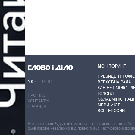
МОНІТОРИНГ
ПРЕЗИДЕНТ І ОФІС
УКР
РОС
ВЕРХОВНА РАДА
КАБІНЕТ МІНІСТРІ
ГОЛОВИ
ПРО НАС
ОБЛАДМІНІСТРАЦІ
КОНТАКТИ
МЕРИ МІСТ
ПРАВИЛА
ВСІ ПЕРСОНИ
Використання будь-яких матеріалів, розміщених на сайті,
обов’язкове незалежно від повного або часткового викори