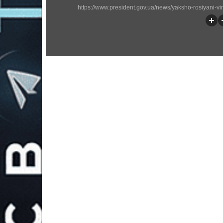
https://www.president.gov.ua/news/yaksho-rosiyani-vi