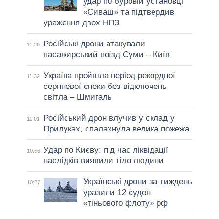
удар по буровій установці
«Сиваш» та підтвердив
ураження двох НПЗ
Російські дрони атакували
11:36
пасажирський поїзд Суми – Київ
Україна пройшла період рекордної
11:32
серпневої спеки без відключень
світла – Шмигаль
Російський дрон влучив у склад у
11:01
Прилуках, спалахнула велика пожежа
Удар по Києву: під час ліквідації
10:56
наслідків виявили тіло людини
Українські дрони за тиждень
10:27
уразили 12 суден
«тіньового флоту» рф