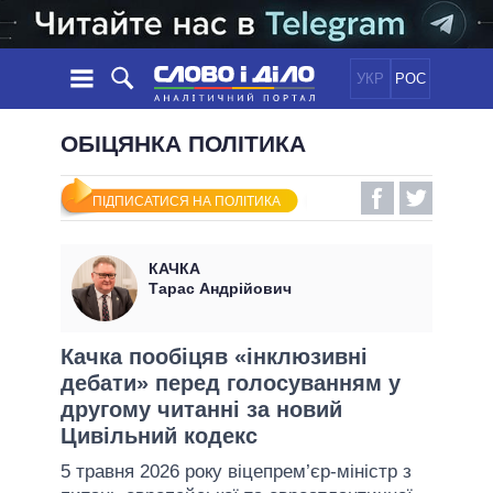
УКР
РОС
НОВИНИ
ОБІЦЯНКА ПОЛІТИКА
ОБIЦЯНКИ
СТРІЧКА
ПОЛІТИКА
ПІДПИСАТИСЯ НА ПОЛІТИКА
ПОДІЇ
ЕКОНОМІКА
ПОЛIТИКИ
СТАТТІ
СУСПІЛЬСТВО
КАЧКА
ІНФОГРАФІКА
ДУМКИ
СВІТ
УСІ ПОЛІТИКИ
Тарас Андрійович
ОГЛЯДИ
ПРЕЗИДЕНТ І ОФІС
ВІДЕО
ДАЙДЖЕСТИ
ВЕРХОВНА РАДА
Качка пообіцяв «інклюзивні
ПІДТРИМАТИ
дебати» перед голосуванням у
КАБІНЕТ МІНІСТРІВ
другому читанні за новий
ГОЛОВИ ОБЛАДМІНІСТРАЦІЙ
ПОРІВНЯННЯ ПОЛІТИКІВ
Цивільний кодекс
МЕРИ МІСТ
5 травня 2026 року віцепрем’єр-міністр з
ВСІ ПЕРСОНИ