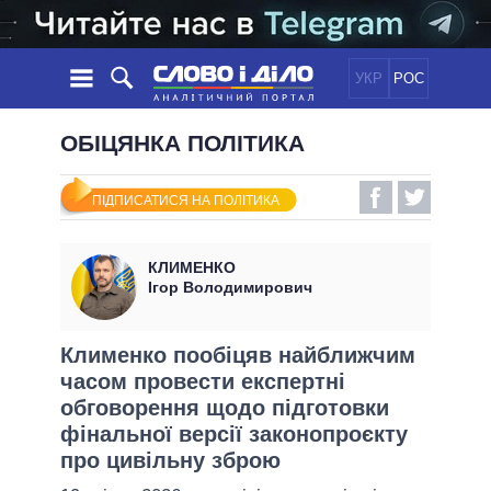
УКР
РОС
НОВИНИ
ОБІЦЯНКА ПОЛІТИКА
ОБIЦЯНКИ
СТРІЧКА
ПОЛІТИКА
ПІДПИСАТИСЯ НА ПОЛІТИКА
ПОДІЇ
ЕКОНОМІКА
ПОЛIТИКИ
СТАТТІ
СУСПІЛЬСТВО
КЛИМЕНКО
ІНФОГРАФІКА
ДУМКИ
СВІТ
УСІ ПОЛІТИКИ
Ігор Володимирович
ОГЛЯДИ
ПРЕЗИДЕНТ І ОФІС
ВІДЕО
ДАЙДЖЕСТИ
ВЕРХОВНА РАДА
Клименко пообіцяв найближчим
ПІДТРИМАТИ
часом провести експертні
КАБІНЕТ МІНІСТРІВ
обговорення щодо підготовки
ГОЛОВИ ОБЛАДМІНІСТРАЦІЙ
ПОРІВНЯННЯ ПОЛІТИКІВ
фінальної версії законопроєкту
МЕРИ МІСТ
про цивільну зброю
ВСІ ПЕРСОНИ