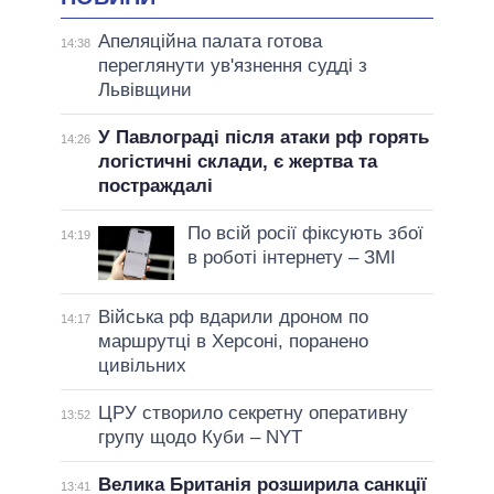
Апеляційна палата готова
14:38
переглянути ув'язнення судді з
Львівщини
У Павлограді після атаки рф горять
14:26
логістичні склади, є жертва та
постраждалі
По всій росії фіксують збої
14:19
в роботі інтернету – ЗМІ
Війська рф вдарили дроном по
14:17
маршрутці в Херсоні, поранено
цивільних
ЦРУ створило секретну оперативну
13:52
групу щодо Куби – NYT
Велика Британія розширила санкції
13:41