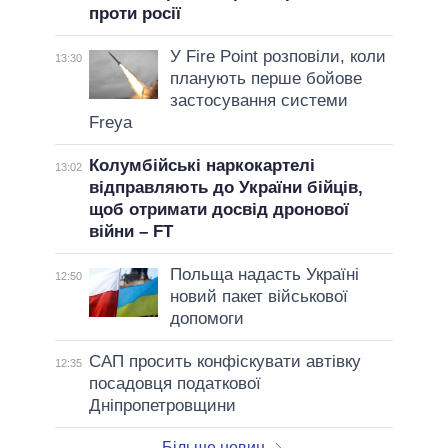
проти росії
У Fire Point розповіли, коли
13:30
планують перше бойове
застосування системи
Freya
Колумбійські наркокартелі
13:02
відправляють до України бійців,
щоб отримати досвід дронової
війни – FT
Польща надасть Україні
12:50
новий пакет військової
допомоги
САП просить конфіскувати автівку
12:35
посадовця податкової
Дніпропетровщини
Більше новин