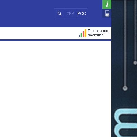
УКР
РОС
Порівняння
політиків
ЦІЙ
МЕРИ МІСТ
ВСІ ПЕРСОНИ