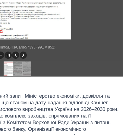
illinfo/Bills/Card/57395 (991 × 852)
ний запит Міністерство економіки, довкілля та
 що станом на дату надання відповіді Кабінет
мислового виробництва України на 2026–2030 роки.
є комплекс заходів, спрямованих на її
ї з Комітетом Верховної Ради України з питань
вого банку, Організації економічного