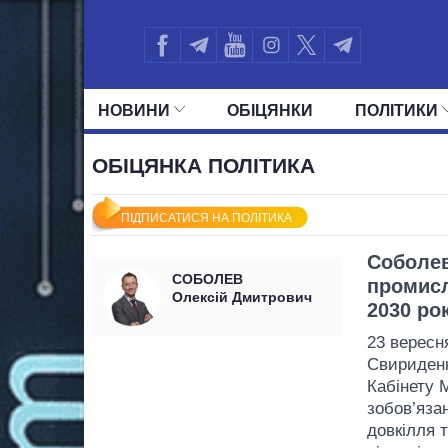
НОВИНИ
ОБIЦЯНКИ
ПОЛIТИКИ
УСІ ПОЛІТИКИ
ПРЕЗИДЕНТ І ОФ
ОБІЦЯНКА ПОЛІТИКА
ПІДПИСАТИСЯ НА ПОЛІТИКА
Соболев
СОБОЛЕВ
промисл
Олексій Дмитрович
2030 ро
23 вересн
Свириденк
Кабінету М
зобов’язан
довкілля т