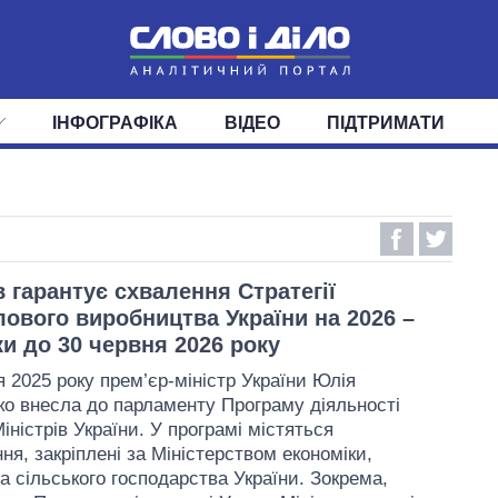
ІНФОГРАФІКА
ВІДЕО
ПІДТРИМАТИ
ІС
СТРІЧКА
ВЕРХОВНА РАДА
ПОДІЇ
СТАТТІ
КАБІНЕТ МІНІСТРІВ
ДУМКИ
ОГЛЯДИ
ГОЛОВИ ОБЛАДМІНІСТРА
ДАЙДЖЕСТИ
ПОЛІТИКА
ДЕПУТАТИ
ЕКОНОМІКА
КОМІТЕТИ
СУСПІЛЬСТВО
ФРАКЦІЇ
ОКРУГИ
СВІТ
 гарантує схвалення Стратегії
ового виробництва України на 2026 –
ки до 30 червня 2026 року
я 2025 року прем’єр-міністр України Юлія
о внесла до парламенту Програму діяльності
іністрів України. У програмі містяться
ня, закріплені за Міністерством економіки,
а сільського господарства України. Зокрема,