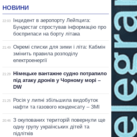
НОВИНИ
Інцидент в аеропорту Лейпцига:
22:03
Бундестаг спростував інформацію про
боєприпаси на борту літака
Окремі списки для зими і літа: Кабмін
21:49
змінить правила розподілу
електроенергії
Німецьке вантажне судно потрапило
21:29
під атаку дронів у Чорному морі –
DW
Росія у липні збільшила видобуток
21:25
нафти та газового конденсату – ЗМІ
З окупованих територій повернули ще
20:46
одну групу українських дітей та
підлітків