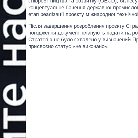
співробітництва та розвитку (OECD), бізнес
концептуальне бачення державної промислово
етап реалізації проєкту міжнародної технічн
Після завершення розроблення проєкту Страт
погодження документ планують подати на роз
Стратегію не було схвалено у визначений Пр
присвоєно статус «не виконано».