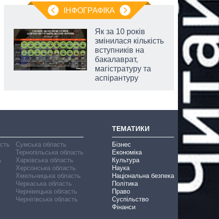
ІНФОГРАФІКА
Як за 10 років
змінилася кількість
вступників на
бакалаврат,
магістратуру та
аспірантуру
ТЕМАТИКИ
асть
Сумська область
Бізнес
Тернопільська область
Економіка
ь
Харківська область
Культура
Херсонська область
Наука
Хмельницька область
Національна безпека
Черкаська область
Політика
Чернівецька область
Право
Чернігівська область
Суспільство
Фінанси