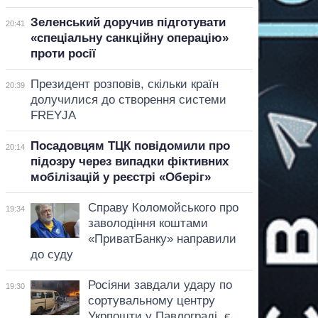
Зеленський доручив підготувати
20:41
«спеціальну санкційну операцію»
проти росії
Президент розповів, скільки країн
20:39
долучилися до створення системи
FREYJA
Посадовцям ТЦК повідомили про
20:14
підозру через випадки фіктивних
мобілізацій у реєстрі «Оберіг»
Справу Коломойського про
19:34
заволодіння коштами
«ПриватБанку» направили
до суду
Росіяни завдали удару по
19:30
сортувальному центру
Укрпошти у Павлограді, є