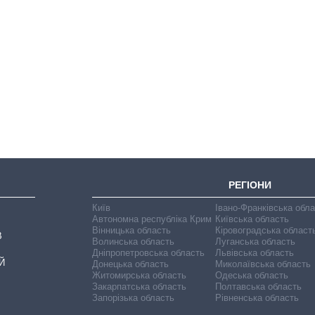
Економіка ШІ-
гігантів: скільки
коштують і
заробляють
OpenAI та
Anthropic
РЕГІОНИ
Київ
Івано-Франківська обл
Автономна республіка Крим
Київська область
Вінницька область
Кіровоградська област
В
Волинська область
Луганська область
Дніпропетровська область
Львівська область
Й
Донецька область
Миколаївська область
Житомирська область
Одеська область
Закарпатська область
Полтавська область
Запорізька область
Рівненська область