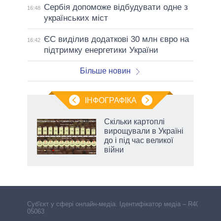
Сербія допоможе відбудувати одне з
16:48
українських міст
ЄС виділив додаткові 30 млн євро на
16:42
підтримку енергетики України
Більше новин
ІНФОГРАФІКА
жет
Скільки картоплі
вирощували в Україні
ків
до і під час великої
війни
Cуб'єкт у сфері онлайн-медіа. Ідентифікатор медіа – R40-
05063