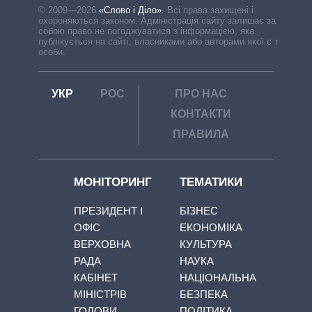
© 2009—2026
«Слово і Діло»
.
Всі права захищені і
охороняються законом. Адміністрація сайту залишає за
собою право не погоджуватися з інформацією, яка
публікується на сайті, власниками або авторами якої є треті
особи.
УКР
РОС
ПРО НАС
КОНТАКТИ
ПРАВИЛА
МОНІТОРИНГ
ТЕМАТИКИ
ПРЕЗИДЕНТ І
БІЗНЕС
ОФІС
ЕКОНОМІКА
ВЕРХОВНА
КУЛЬТУРА
РАДА
НАУКА
КАБІНЕТ
НАЦІОНАЛЬНА
МІНІСТРІВ
БЕЗПЕКА
ГОЛОВИ
ПОЛІТИКА