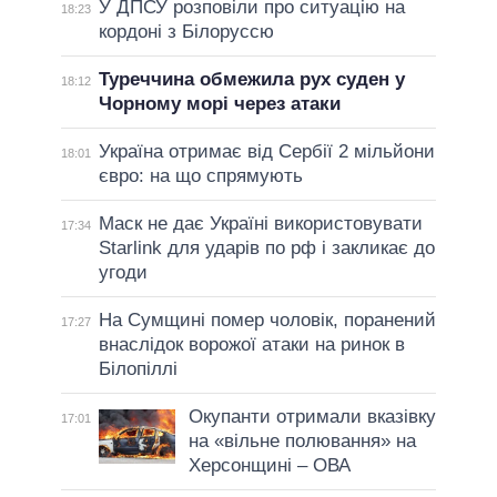
У ДПСУ розповіли про ситуацію на
18:23
кордоні з Білоруссю
Туреччина обмежила рух суден у
18:12
Чорному морі через атаки
Україна отримає від Сербії 2 мільйони
18:01
євро: на що спрямують
Маск не дає Україні використовувати
17:34
Starlink для ударів по рф і закликає до
угоди
На Сумщині помер чоловік, поранений
17:27
внаслідок ворожої атаки на ринок в
Білопіллі
Окупанти отримали вказівку
17:01
на «вільне полювання» на
Херсонщині – ОВА