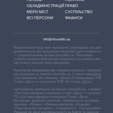
ОБЛАДМІНІСТРАЦІЙ
ПРАВО
МЕРИ МІСТ
СУСПІЛЬСТВО
ВСІ ПЕРСОНИ
ФІНАНСИ
info@slovoidilo.ua
Використання будь-яких матеріалів, розміщених на сайті,
дозволяється при вказуванні посилання (для інтернет-видань
— гіперпосилання) на www.slovoidilo.ua. Посилання
(гіперпосилання) обов’язкове незалежно від повного або
часткового використання матеріалів.
Аналітична інформація про обіцянки політиків і чиновників,
що розміщені на порталі slovoidilo.ua, а також інформація про
стан виконання цих обіцянок, зібрана й опрацьована ТОВ «ІА
Слово і Діло» і є власністю ТОВ «ІА Слово і Діло».
Інфографіки, розміщені на порталі slovoidilo.ua, створені ГО
«Система народного контролю Слово і Діло» і є власністю
ГО «Система народного контролю Слово і Діло».
Матеріали, відмічені значками, публікуються на правах
реклами: «Промо», «Новини компаній», «Позиція»,
«Партнерський матеріал», «Спецпроєкт», «За підтримки».
Редакція не несе відповідальності за факти та оціночні