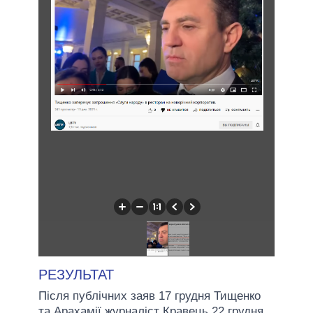
РЕЗУЛЬТАТ
Після публічних заяв 17 грудня Тищенко
та Арахамії журналіст Кравець 22 грудня