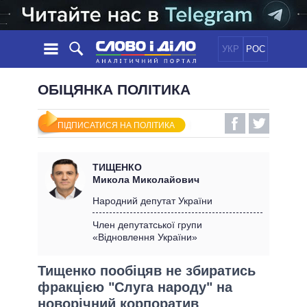
УКР
РОС
НОВИНИ
ОБІЦЯНКА ПОЛІТИКА
ОБIЦЯНКИ
СТРІЧКА
ПОЛІТИКА
ПІДПИСАТИСЯ НА ПОЛІТИКА
ПОДІЇ
ЕКОНОМІКА
ПОЛIТИКИ
СТАТТІ
СУСПІЛЬСТВО
ТИЩЕНКО
ІНФОГРАФІКА
ДУМКИ
СВІТ
УСІ ПОЛІТИКИ
Микола Миколайович
ОГЛЯДИ
ПРЕЗИДЕНТ І ОФІС
Народний депутат України
ВІДЕО
ДАЙДЖЕСТИ
ВЕРХОВНА РАДА
Член депутатської групи
ПІДТРИМАТИ
«Відновлення України»
КАБІНЕТ МІНІСТРІВ
ГОЛОВИ ОБЛАДМІНІСТРАЦІЙ
ПОРІВНЯННЯ ПОЛІТИКІВ
Тищенко пообіцяв не збиратись
МЕРИ МІСТ
фракцією "Слуга народу" на
ВСІ ПЕРСОНИ
новорічний корпоратив