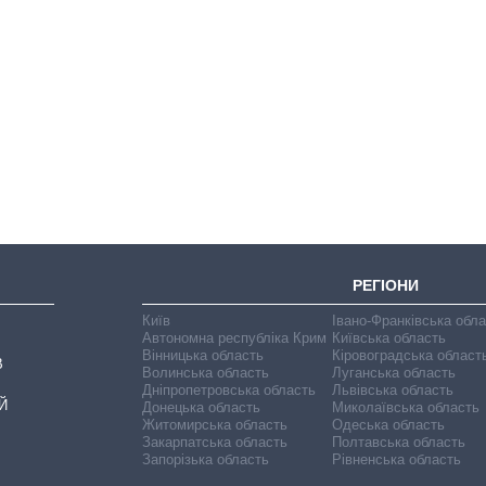
Як за 10 років
змінилася кількість
вступників на
бакалаврат,
магістратуру та
аспірантуру
РЕГІОНИ
Київ
Івано-Франківська обл
Автономна республіка Крим
Київська область
Вінницька область
Кіровоградська област
В
Волинська область
Луганська область
Дніпропетровська область
Львівська область
Й
Донецька область
Миколаївська область
Житомирська область
Одеська область
Закарпатська область
Полтавська область
Запорізька область
Рівненська область