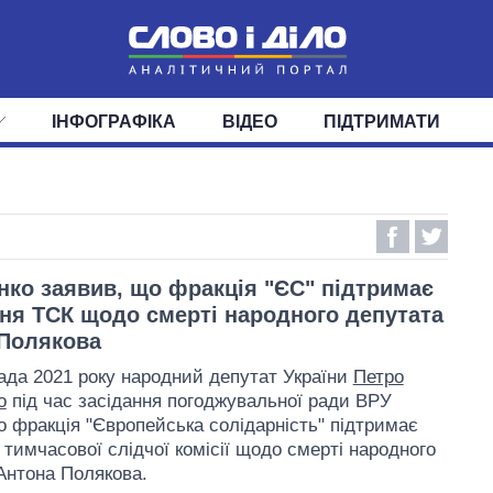
ІНФОГРАФІКА
ВІДЕО
ПІДТРИМАТИ
ІС
СТРІЧКА
ВЕРХОВНА РАДА
ПОДІЇ
СТАТТІ
КАБІНЕТ МІНІСТРІВ
ДУМКИ
ОГЛЯДИ
ГОЛОВИ ОБЛАДМІНІСТРА
ДАЙДЖЕСТИ
ПОЛІТИКА
ДЕПУТАТИ
ЕКОНОМІКА
КОМІТЕТИ
СУСПІЛЬСТВО
ФРАКЦІЇ
ОКРУГИ
СВІТ
ко заявив, що фракція "ЄС" підтримає
ня ТСК щодо смерті народного депутата
Полякова
ада 2021 року народний депутат України
Петро
о
під час засідання погоджувальної ради ВРУ
о фракція "Європейська солідарність" підтримає
 тимчасової слідчої комісії щодо смерті народного
Антона Полякова.