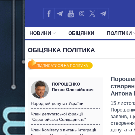
НОВИНИ
ОБIЦЯНКИ
ПОЛIТИКИ
УСІ ПОЛІТИКИ
ПРЕЗИДЕНТ І ОФ
ОБІЦЯНКА ПОЛІТИКА
ПІДПИСАТИСЯ НА ПОЛІТИКА
Порошен
ПОРОШЕНКО
створен
Петро Олексійович
Антона 
15 листоп
Народний депутат України
Порошенк
Член депутатської фракції
заявив, щ
"Європейська Солідарність"
створення
депутата 
Член Комітету з питань інтеграції