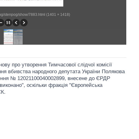
ting/stenpog/show/7883.html (1401 × 1418)
ову про утворення Тимчасової слідчої комісії
ння вбивства народного депутата України Полякова
ення № 12021100040002899, внесене до ЄРДР
виконано", оскільки фракція "Європейська
СК.