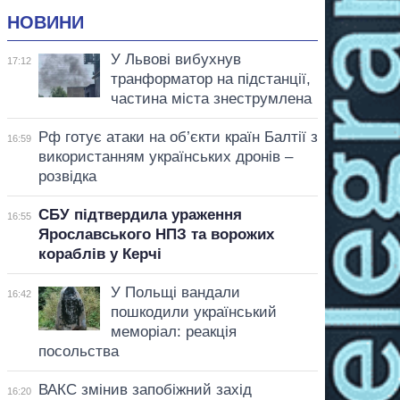
НОВИНИ
У Львові вибухнув
17:12
транформатор на підстанції,
частина міста знеструмлена
Рф готує атаки на об’єкти країн Балтії з
16:59
використанням українських дронів –
розвідка
СБУ підтвердила ураження
16:55
Ярославського НПЗ та ворожих
кораблів у Керчі
У Польщі вандали
16:42
пошкодили український
меморіал: реакція
посольства
ВАКС змінив запобіжний захід
16:20