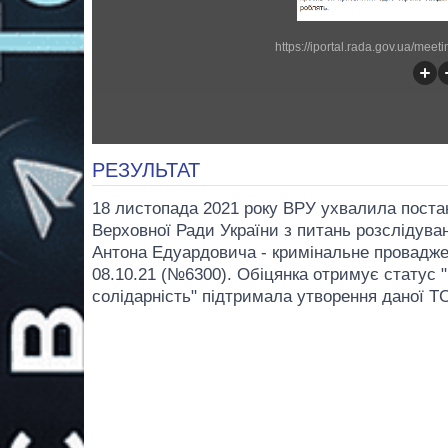
https://iportal.rada.gov.ua/mee
РЕЗУЛЬТАТ
18 листопада 2021 року ВРУ ухвалила постан
Верховної Ради України з питань розслідува
Антона Едуардовича - кримінальне провадж
08.10.21 (№6300). Обіцянка отримує статус "
солідарність" підтримала утворення даної Т