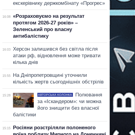
екскерівнику держкомбінату «Прогрес»
«Розраховуємо на результат
16:08
протягом 2026-27 років» –
Зеленський про власну
антибалістику
Херсон залишився без світла після
16:03
атаки рф, відновлення може тривати
кілька днів
На Дніпропетровщині уточнили
15:55
кількість жертв сьогоднішніх обстрілів
Полювання
АВТОРСЬКА КОЛОНКА
15:28
за «Іскандером»: чи можна
його знищити без власної
балістики
Росіяни розстріляли полоненого
15:15
воїна поблизу Мирного на Донеччині