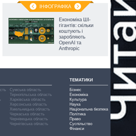
ІНФОГРАФІКА
Економіка ШІ-
гігантів: скільки
коштують і
заробляють
OpenAI та
Anthropic
ТЕМАТИКИ
асть
Сумська область
Бізнес
Тернопільська область
Економіка
ь
Харківська область
Культура
Херсонська область
Наука
Хмельницька область
Національна безпека
Черкаська область
Політика
Чернівецька область
Право
Чернігівська область
Суспільство
Фінанси