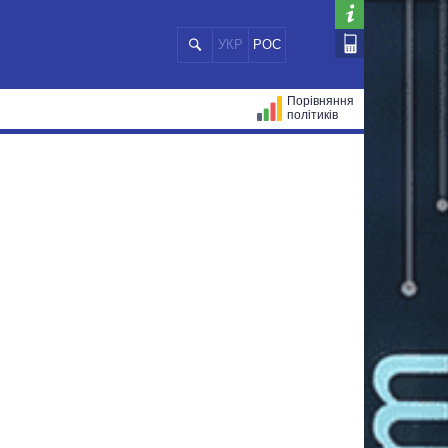
УКР
РОС
Порівняння
політиків
ЦІЙ
МЕРИ МІСТ
ВСІ ПЕРСОНИ