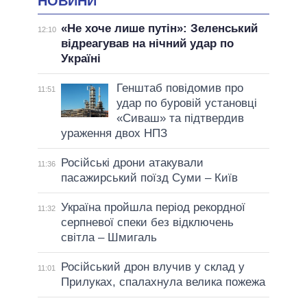
НОВИНИ
«Не хоче лише путін»: Зеленський
12:10
відреагував на нічний удар по
Україні
Генштаб повідомив про
11:51
удар по буровій установці
«Сиваш» та підтвердив
ураження двох НПЗ
Російські дрони атакували
11:36
пасажирський поїзд Суми – Київ
Україна пройшла період рекордної
11:32
серпневої спеки без відключень
світла – Шмигаль
Російський дрон влучив у склад у
11:01
Прилуках, спалахнула велика пожежа