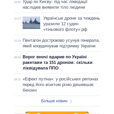
Удар по Києву: під час ліквідації
10:56
наслідків виявили тіло людини
Українські дрони за тиждень
10:27
уразили 12 суден
«тіньового флоту» рф
Пентагон достроково усунув генерала,
10:24
який координував підтримку України
Ворог вночі вдарив по Україні
09:59
ракетами та 151 дроном: скільки
ліквідувала ППО
«Ефект путіна»: у російських регіонах
09:33
перед його візитом різко дешевшає
бензин
Більше новин