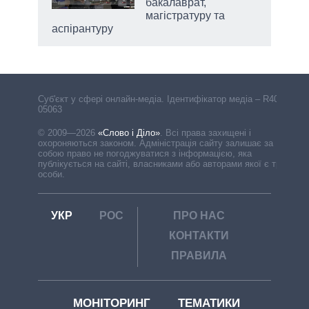
бакалаврат,
магістратуру та
аспірантуру
Cуб'єкт у сфері онлайн-медіа. Ідентифікатор медіа – R40-
05063
© 2009—2026
«Слово і Діло»
.
Всі права захищені і
охороняються законом. Адміністрація сайту залишає за
собою право не погоджуватися з інформацією, яка
публікується на сайті, власниками або авторами якої є треті
особи.
УКР
РОС
ПРО НАС
КОНТАКТИ
ПРАВИЛА
МОНІТОРИНГ
ТЕМАТИКИ