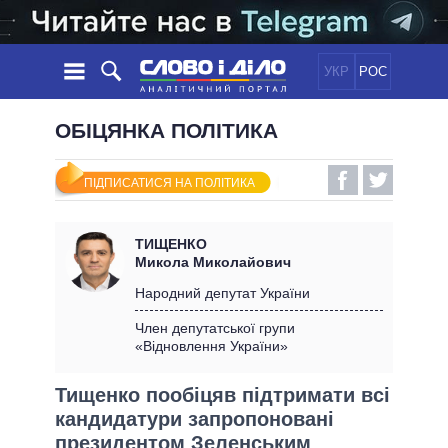
УКР
РОС
НОВИНИ
ОБІЦЯНКА ПОЛІТИКА
ОБIЦЯНКИ
СТРІЧКА
ПОЛІТИКА
ПІДПИСАТИСЯ НА ПОЛІТИКА
ПОДІЇ
ЕКОНОМІКА
ПОЛIТИКИ
СТАТТІ
СУСПІЛЬСТВО
ТИЩЕНКО
ІНФОГРАФІКА
ДУМКИ
СВІТ
УСІ ПОЛІТИКИ
Микола Миколайович
ОГЛЯДИ
ПРЕЗИДЕНТ І ОФІС
Народний депутат України
ВІДЕО
ДАЙДЖЕСТИ
ВЕРХОВНА РАДА
Член депутатської групи
ПІДТРИМАТИ
«Відновлення України»
КАБІНЕТ МІНІСТРІВ
ГОЛОВИ ОБЛАДМІНІСТРАЦІЙ
ПОРІВНЯННЯ ПОЛІТИКІВ
Тищенко пообіцяв підтримати всі
МЕРИ МІСТ
кандидатури запропоновані
ВСІ ПЕРСОНИ
президентом Зеленським