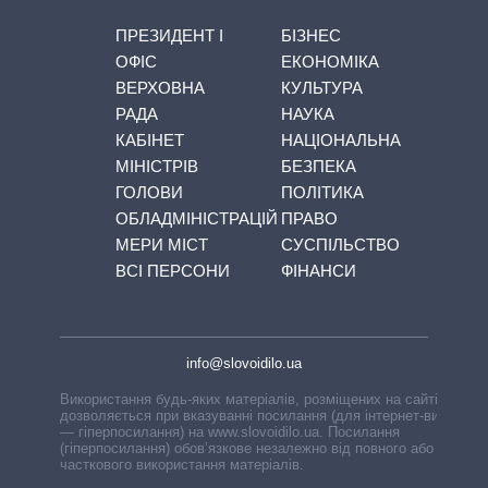
ПРЕЗИДЕНТ І
БІЗНЕС
ОФІС
ЕКОНОМІКА
ВЕРХОВНА
КУЛЬТУРА
РАДА
НАУКА
КАБІНЕТ
НАЦІОНАЛЬНА
МІНІСТРІВ
БЕЗПЕКА
ГОЛОВИ
ПОЛІТИКА
ОБЛАДМІНІСТРАЦІЙ
ПРАВО
МЕРИ МІСТ
СУСПІЛЬСТВО
ВСІ ПЕРСОНИ
ФІНАНСИ
info@slovoidilo.ua
Використання будь-яких матеріалів, розміщених на сайті,
дозволяється при вказуванні посилання (для інтернет-видань
— гіперпосилання) на www.slovoidilo.ua. Посилання
(гіперпосилання) обов’язкове незалежно від повного або
часткового використання матеріалів.