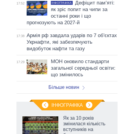
Дефіцит пам’яті:
ІНФОГРАФІКА
17:52
як зріс попит на чипи за
останні роки і що
прогнозують на 2027-й
Армія рф завдала ударів по 7 об'єктах
17:38
Укрнафти, які забезпечують
видобуток нафти та газу
МОН оновило стандарти
17:29
загальної середньої освіти:
що змінилось
Більше новин
ІНФОГРАФІКА
Як за 10 років
раїні
змінилася кількість
ої
вступників на