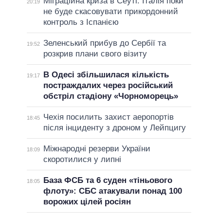
Міграційна криза в Сеуті: Італія поки
20:19
не буде скасовувати прикордонний
контроль з Іспанією
Зеленський прибув до Сербії та
19:52
розкрив плани свого візиту
В Одесі збільшилася кількість
19:17
постраждалих через російський
обстріл стадіону «Чорноморець»
Чехія посилить захист аеропортів
18:45
після інциденту з дроном у Лейпцигу
Міжнародні резерви України
18:09
скоротилися у липні
База ФСБ та 6 суден «тіньового
18:05
флоту»: СБС атакували понад 100
ворожих цілей росіян