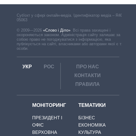
Cуб'єкт у сфері онлайн-медіа. Ідентифікатор медіа – R40-
05063
© 2009—2026
«Слово і Діло»
.
Всі права захищені і
охороняються законом. Адміністрація сайту залишає за
собою право не погоджуватися з інформацією, яка
публікується на сайті, власниками або авторами якої є треті
особи.
УКР
РОС
ПРО НАС
КОНТАКТИ
ПРАВИЛА
МОНІТОРИНГ
ТЕМАТИКИ
ПРЕЗИДЕНТ І
БІЗНЕС
ОФІС
ЕКОНОМІКА
ВЕРХОВНА
КУЛЬТУРА