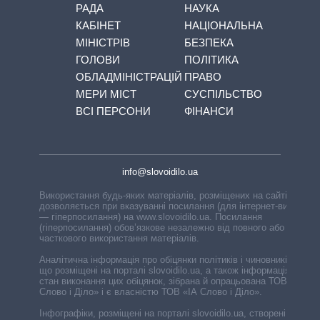
РАДА
НАУКА
КАБІНЕТ
НАЦІОНАЛЬНА
МІНІСТРІВ
БЕЗПЕКА
ГОЛОВИ
ПОЛІТИКА
ОБЛАДМІНІСТРАЦІЙ
ПРАВО
МЕРИ МІСТ
СУСПІЛЬСТВО
ВСІ ПЕРСОНИ
ФІНАНСИ
info@slovoidilo.ua
Використання будь-яких матеріалів, розміщених на сайті,
дозволяється при вказуванні посилання (для інтернет-видань
— гіперпосилання) на www.slovoidilo.ua. Посилання
(гіперпосилання) обов’язкове незалежно від повного або
часткового використання матеріалів.
Аналітична інформація про обіцянки політиків і чиновників,
що розміщені на порталі slovoidilo.ua, а також інформація про
стан виконання цих обіцянок, зібрана й опрацьована ТОВ «ІА
Слово і Діло» і є власністю ТОВ «ІА Слово і Діло».
Інфографіки, розміщені на порталі slovoidilo.ua, створені ГО