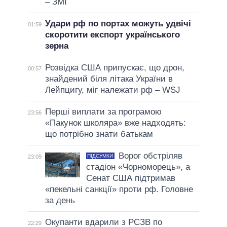
– ЗМІ
Удари рф по портах можуть удвічі
01:59
скоротити експорт українського
зерна
Розвідка США припускає, що дрон,
00:57
знайдений біля літака України в
Лейпцигу, міг належати рф – WSJ
Перші виплати за програмою
23:56
«Пакунок школяра» вже надходять:
що потрібно знати батькам
Ворог обстріляв
ПІДСУМКИ
23:09
стадіон «Чорноморець», а
Сенат США підтримав
«пекельні санкції» проти рф. Головне
за день
Окупанти вдарили з РСЗВ по
22:29