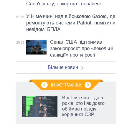
Слов'янську, є жертва і поранені
У Німеччині над військовою базою, де
21:45
ремонтують системи Patriot, помітили
невідомі БПЛА
Сенат США підтримав
20:55
законопроєкт про «пекельні
санкції» проти росії
Більше новин
ІНФОГРАФІКА
Від 1 місяця – до 5
раїні
років: хто і як довго
ої
обіймав посаду
керівника СЗР
аспі