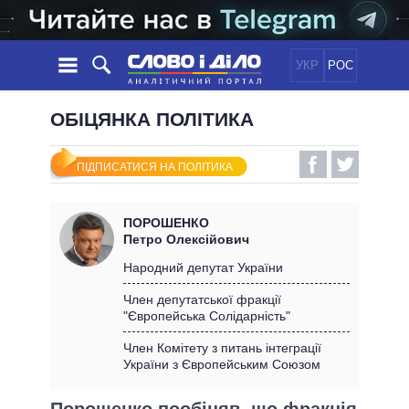
УКР
РОС
НОВИНИ
ОБІЦЯНКА ПОЛІТИКА
ОБIЦЯНКИ
СТРІЧКА
ПОЛІТИКА
ПІДПИСАТИСЯ НА ПОЛІТИКА
ПОДІЇ
ЕКОНОМІКА
ПОЛIТИКИ
СТАТТІ
СУСПІЛЬСТВО
ПОРОШЕНКО
ІНФОГРАФІКА
ДУМКИ
СВІТ
УСІ ПОЛІТИКИ
Петро Олексійович
ОГЛЯДИ
ПРЕЗИДЕНТ І ОФІС
Народний депутат України
ВІДЕО
ДАЙДЖЕСТИ
ВЕРХОВНА РАДА
Член депутатської фракції
ПІДТРИМАТИ
"Європейська Солідарність"
КАБІНЕТ МІНІСТРІВ
ГОЛОВИ ОБЛАДМІНІСТРАЦІЙ
Член Комітету з питань інтеграції
ПОРІВНЯННЯ ПОЛІТИКІВ
України з Європейським Союзом
МЕРИ МІСТ
ВСІ ПЕРСОНИ
Порошенко пообіцяв, що фракція