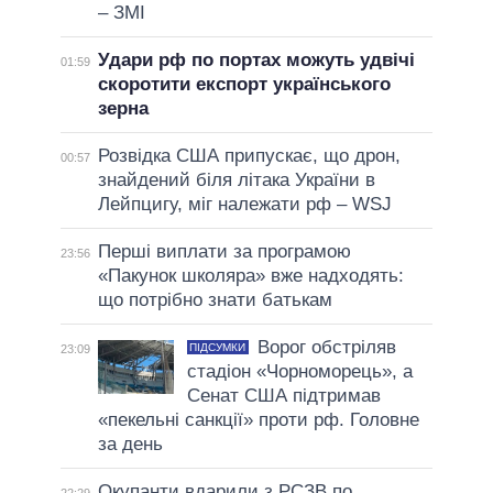
– ЗМІ
Удари рф по портах можуть удвічі
01:59
скоротити експорт українського
зерна
Розвідка США припускає, що дрон,
00:57
знайдений біля літака України в
Лейпцигу, міг належати рф – WSJ
Перші виплати за програмою
23:56
«Пакунок школяра» вже надходять:
що потрібно знати батькам
Ворог обстріляв
ПІДСУМКИ
23:09
стадіон «Чорноморець», а
Сенат США підтримав
«пекельні санкції» проти рф. Головне
за день
Окупанти вдарили з РСЗВ по