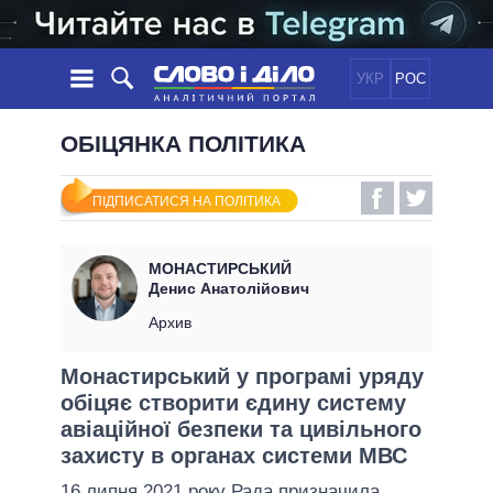
УКР
РОС
НОВИНИ
ОБІЦЯНКА ПОЛІТИКА
ОБIЦЯНКИ
СТРІЧКА
ПОЛІТИКА
ПІДПИСАТИСЯ НА ПОЛІТИКА
ПОДІЇ
ЕКОНОМІКА
ПОЛIТИКИ
СТАТТІ
СУСПІЛЬСТВО
МОНАСТИРСЬКИЙ
ІНФОГРАФІКА
ДУМКИ
СВІТ
УСІ ПОЛІТИКИ
Денис Анатолійович
ОГЛЯДИ
ПРЕЗИДЕНТ І ОФІС
Архив
ВІДЕО
ДАЙДЖЕСТИ
ВЕРХОВНА РАДА
Монастирський у програмі уряду
ПІДТРИМАТИ
КАБІНЕТ МІНІСТРІВ
обіцяє створити єдину систему
ГОЛОВИ ОБЛАДМІНІСТРАЦІЙ
авіаційної безпеки та цивільного
ПОРІВНЯННЯ ПОЛІТИКІВ
МЕРИ МІСТ
захисту в органах системи МВС
ВСІ ПЕРСОНИ
16 липня 2021 року Рада призначила