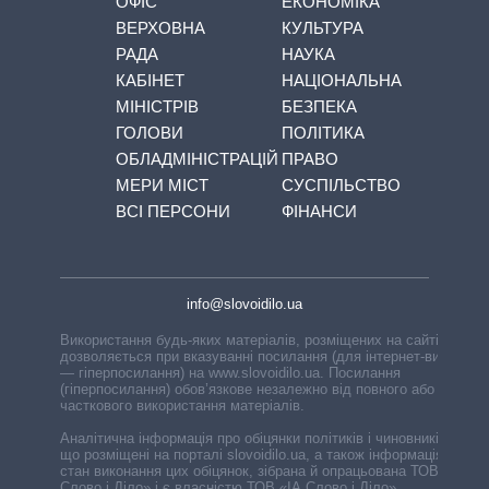
ОФІС
ЕКОНОМІКА
ВЕРХОВНА
КУЛЬТУРА
РАДА
НАУКА
КАБІНЕТ
НАЦІОНАЛЬНА
МІНІСТРІВ
БЕЗПЕКА
ГОЛОВИ
ПОЛІТИКА
ОБЛАДМІНІСТРАЦІЙ
ПРАВО
МЕРИ МІСТ
СУСПІЛЬСТВО
ВСІ ПЕРСОНИ
ФІНАНСИ
info@slovoidilo.ua
Використання будь-яких матеріалів, розміщених на сайті,
дозволяється при вказуванні посилання (для інтернет-видань
— гіперпосилання) на www.slovoidilo.ua. Посилання
(гіперпосилання) обов’язкове незалежно від повного або
часткового використання матеріалів.
Аналітична інформація про обіцянки політиків і чиновників,
що розміщені на порталі slovoidilo.ua, а також інформація про
стан виконання цих обіцянок, зібрана й опрацьована ТОВ «ІА
Слово і Діло» і є власністю ТОВ «ІА Слово і Діло».