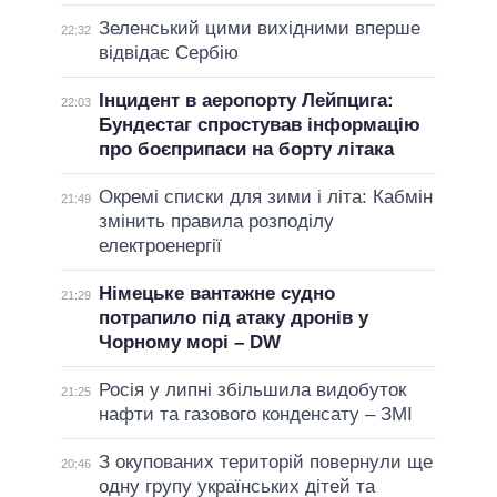
Зеленський цими вихідними вперше
22:32
відвідає Сербію
Інцидент в аеропорту Лейпцига:
22:03
Бундестаг спростував інформацію
про боєприпаси на борту літака
Окремі списки для зими і літа: Кабмін
21:49
змінить правила розподілу
електроенергії
Німецьке вантажне судно
21:29
потрапило під атаку дронів у
Чорному морі – DW
Росія у липні збільшила видобуток
21:25
нафти та газового конденсату – ЗМІ
З окупованих територій повернули ще
20:46
одну групу українських дітей та