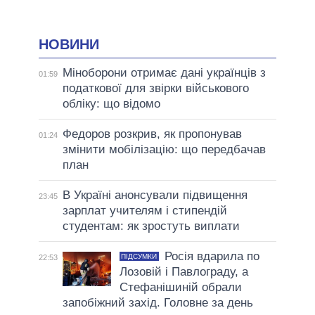
НОВИНИ
Міноборони отримає дані українців з
01:59
податкової для звірки військового
обліку: що відомо
Федоров розкрив, як пропонував
01:24
змінити мобілізацію: що передбачав
план
В Україні анонсували підвищення
23:45
зарплат учителям і стипендій
студентам: як зростуть виплати
Росія вдарила по
ПІДСУМКИ
22:53
Лозовій і Павлограду, а
Стефанішиній обрали
запобіжний захід. Головне за день