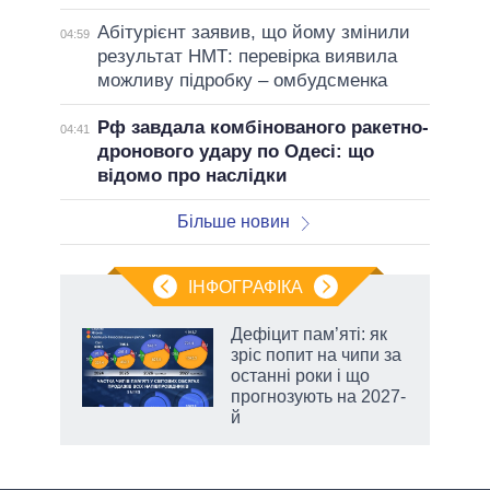
Абітурієнт заявив, що йому змінили
04:59
результат НМТ: перевірка виявила
можливу підробку – омбудсменка
Рф завдала комбінованого ракетно-
04:41
дронового удару по Одесі: що
відомо про наслідки
Більше новин
ІНФОГРАФІКА
Дефіцит пам’яті: як
ть
зріс попит на чипи за
останні роки і що
прогнозують на 2027-
й