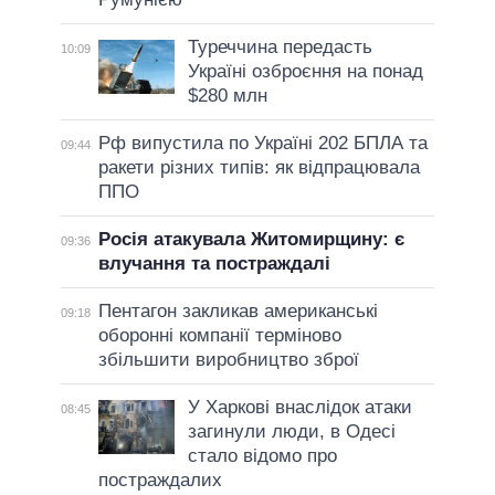
Туреччина передасть
10:09
Україні озброєння на понад
$280 млн
Рф випустила по Україні 202 БПЛА та
09:44
ракети різних типів: як відпрацювала
ППО
Росія атакувала Житомирщину: є
09:36
влучання та постраждалі
Пентагон закликав американські
09:18
оборонні компанії терміново
збільшити виробництво зброї
У Харкові внаслідок атаки
08:45
загинули люди, в Одесі
стало відомо про
постраждалих