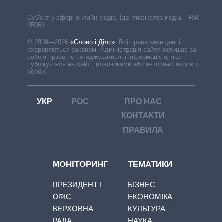
Cуб'єкт у сфері онлайн-медіа. Ідентифікатор медіа – R40-
05063
© 2009—2026
«Слово і Діло»
.
Всі права захищені і
охороняються законом. Адміністрація сайту залишає за
собою право не погоджуватися з інформацією, яка
публікується на сайті, власниками або авторами якої є треті
особи.
УКР
РОС
ПРО НАС
КОНТАКТИ
ПРАВИЛА
МОНІТОРИНГ
ТЕМАТИКИ
ПРЕЗИДЕНТ І
БІЗНЕС
ОФІС
ЕКОНОМІКА
ВЕРХОВНА
КУЛЬТУРА
РАДА
НАУКА