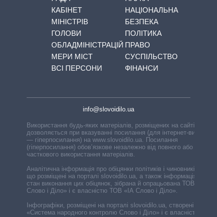
КАБІНЕТ
НАЦІОНАЛЬНА
МІНІСТРІВ
БЕЗПЕКА
ГОЛОВИ
ПОЛІТИКА
ОБЛАДМІНІСТРАЦІЙ
ПРАВО
МЕРИ МІСТ
СУСПІЛЬСТВО
ВСІ ПЕРСОНИ
ФІНАНСИ
info@slovoidilo.ua
Використання будь-яких матеріалів, розміщених на сайті,
дозволяється при вказуванні посилання (для інтернет-видань
— гіперпосилання) на www.slovoidilo.ua. Посилання
(гіперпосилання) обов’язкове незалежно від повного або
часткового використання матеріалів.
Аналітична інформація про обіцянки політиків і чиновників,
що розміщені на порталі slovoidilo.ua, а також інформація про
стан виконання цих обіцянок, зібрана й опрацьована ТОВ «ІА
Слово і Діло» і є власністю ТОВ «ІА Слово і Діло».
Інфографіки, розміщені на порталі slovoidilo.ua, створені ГО
«Система народного контролю Слово і Діло» і є власністю