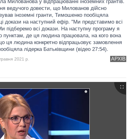
ла Милованова у відпрацюванні іноземних грантів.
ня ведучого довести, що Милованов дійсно
вував іноземні гранти, Тимошенко пообіцяла
ці докази на наступний ефір. "Ми представимо всі
 Ми підберемо всі докази. На наступну програму я
о пунктам, де ця людина працювала, на кого вона
що ця людина конкретно відпрацьовує замовлення
 пообіцяла лідерка Батьківщини (відео 27:54).
АРХІВ
травня 2021 р.