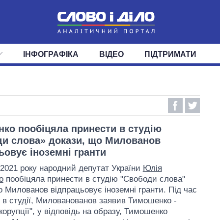
ІНФОГРАФІКА
ВІДЕО
ПІДТРИМАТИ
ІС
СТРІЧКА
ВЕРХОВНА РАДА
ПОДІЇ
СТАТТІ
КАБІНЕТ МІНІСТРІВ
ДУМКИ
ОГЛЯДИ
ГОЛОВИ ОБЛАДМІНІСТРА
ДАЙДЖЕСТИ
ПОЛІТИКА
ДЕПУТАТИ
ЕКОНОМІКА
КОМІТЕТИ
СУСПІЛЬСТВО
ФРАКЦІЇ
ОКРУГИ
СВІТ
ко пообіцяла принести в студію
и слова» докази, що Милованов
ьовує іноземні гранти
 2021 року народний депутат України
Юлія
о
пообіцяла принести в студію "Свободи слова"
о Милованов відпрацьовує іноземні гранти. Під час
 в студії, Милованованов заявив Тимошенко -
орупції", у відповідь на образу, Тимошенко