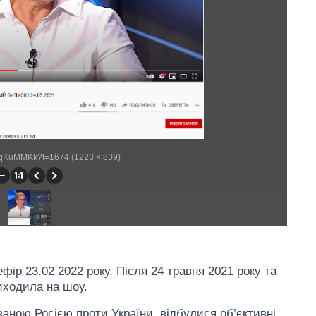
25qKuMMKk?t=1674 (1223 × 839)
ір 23.02.2022 року. Після 24 травня 2021 року та
иходила на шоу.
заною Росією проти України, відбулися об’єктивні