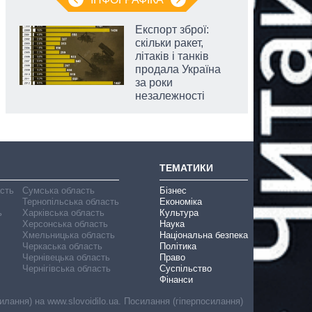
Експорт зброї:
скільки ракет,
літаків і танків
продала Україна
за роки
незалежності
ТЕМАТИКИ
асть
Сумська область
Бізнес
Тернопільська область
Економіка
ь
Харківська область
Культура
Херсонська область
Наука
Хмельницька область
Національна безпека
Черкаська область
Політика
Чернівецька область
Право
Чернігівська область
Суспільство
Фінанси
лання) на www.slovoidilo.ua. Посилання (гіперпосилання)