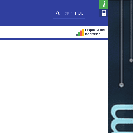
УКР
РОС
Порівняння
політиків
ЦІЙ
МЕРИ МІСТ
ВСІ ПЕРСОНИ