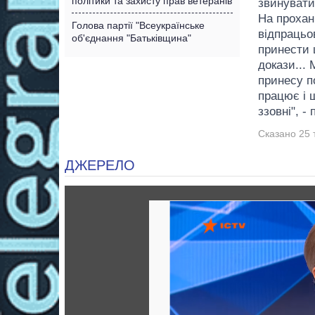
політики та захисту прав ветеранів
звинувати
На прохан
Голова партії "Всеукраїнське
відпрацьо
об'єднання "Батьківщина"
принести 
докази...
принесу п
працює і 
ззовні", -
Сказано 25 
ДЖЕРЕЛО