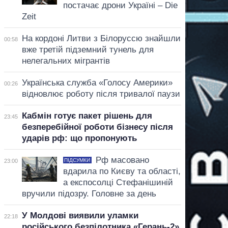
постачає дрони Україні – Die
Zeit
На кордоні Литви з Білоруссю знайшли
00:58
вже третій підземний тунель для
нелегальних мігрантів
Українська служба «Голосу Америки»
00:26
відновлює роботу після тривалої паузи
Кабмін готує пакет рішень для
23:45
безперебійної роботи бізнесу після
ударів рф: що пропонують
Рф масовано
ПІДСУМКИ
23:00
вдарила по Києву та області,
а експосолці Стефанішиній
вручили підозру. Головне за день
У Молдові виявили уламки
22:18
російського безпілотника «Герань-2»