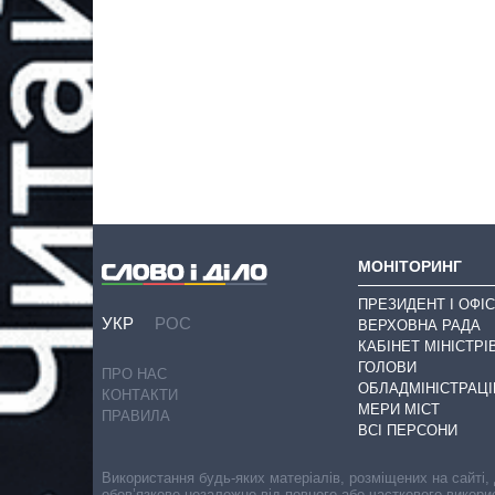
МОНІТОРИНГ
ПРЕЗИДЕНТ І ОФІС
УКР
РОС
ВЕРХОВНА РАДА
КАБІНЕТ МІНІСТРІ
ГОЛОВИ
ПРО НАС
ОБЛАДМІНІСТРАЦІ
КОНТАКТИ
МЕРИ МІСТ
ПРАВИЛА
ВСІ ПЕРСОНИ
Використання будь-яких матеріалів, розміщених на сайті,
обов’язкове незалежно від повного або часткового викори