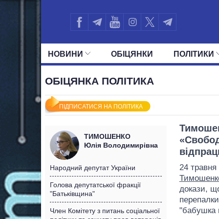
НОВИНИ
ОБIЦЯНКИ
ПОЛIТИКИ
УСІ ПОЛІТИКИ
ПРЕЗИДЕНТ І ОФ
ОБІЦЯНКА ПОЛІТИКА
ПІДПИСАТИСЯ НА ПОЛІТИКА
Тимошен
ТИМОШЕНКО
«Свобод
Юлія Володимирівна
відпрац
24 травня
Народний депутат України
Тимошенк
Голова депутатської фракції
докази, щ
"Батьківщина"
перепалки
"бабушка к
Член Комітету з питань соціальної