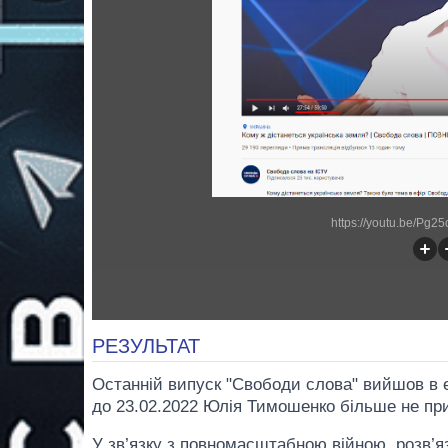
https://youtu.be/Pg
РЕЗУЛЬТАТ
Останній випуск "Свободи слова" вийшов в еф
до 23.02.2022 Юлія Тимошенко більше не пр
У зв’язку з повномасштабною війною, розв’я