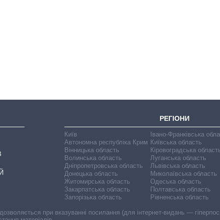
Як зросли тарифи
на холодну воду у
містах України на
початок серпня
РЕГІОНИ
Київ
Івано-Франківська обл
Автономна республіка Крим
Київська область
Вінницька область
Кіровоградська област
В
Волинська область
Луганська область
Дніпропетровська область
Львівська область
Й
Донецька область
Миколаївська область
Житомирська область
Одеська область
Закарпатська область
Полтавська область
Запорізька область
Рівненська область
 дозволяється при вказуванні посилання (для інтернет-видань — гіперпоси
стання матеріалів.