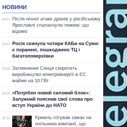
НОВИНИ
Після нічної атаки дронів у російському
04:57
Ярославлі спалахнули пожежі: що
відомо
Росія скинула чотири КАБи на Суми:
04:37
є поранені, пошкоджено ТЦ і
багатоповерхівки
Затемнення Сонця скоротить
03:59
виробництво електроенергії в ЄС
майже на 10 ГВт
«Потрібен новий силовий блок»:
02:59
Залужний пояснив свої слова про
вступ України до НАТО
Кремль готував замах на
02:15
очільника компанії, що