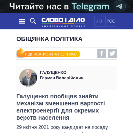
УКР
РОС
НОВИНИ
ОБІЦЯНКА ПОЛІТИКА
ОБIЦЯНКИ
СТРІЧКА
ПОЛІТИКА
ПІДПИСАТИСЯ НА ПОЛІТИКА
ПОДІЇ
ЕКОНОМІКА
ПОЛIТИКИ
СТАТТІ
СУСПІЛЬСТВО
ГАЛУЩЕНКО
ІНФОГРАФІКА
ДУМКИ
СВІТ
УСІ ПОЛІТИКИ
Герман Валерійович
ОГЛЯДИ
ПРЕЗИДЕНТ І ОФІС
ВІДЕО
ДАЙДЖЕСТИ
ВЕРХОВНА РАДА
Галущенко пообіцяв знайти
ПІДТРИМАТИ
механізм зменшення вартості
КАБІНЕТ МІНІСТРІВ
електроенергії для окремих
ГОЛОВИ ОБЛАДМІНІСТРАЦІЙ
ПОРІВНЯННЯ ПОЛІТИКІВ
верств населення
МЕРИ МІСТ
29 квітня 2021 року кандидат на посаду
ВСІ ПЕРСОНИ