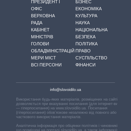
ПРЕЗИДЕНТ І
БІЗНЕС
ОФІС
ЕКОНОМІКА
ВЕРХОВНА
КУЛЬТУРА
РАДА
НАУКА
КАБІНЕТ
НАЦІОНАЛЬНА
МІНІСТРІВ
БЕЗПЕКА
ГОЛОВИ
ПОЛІТИКА
ОБЛАДМІНІСТРАЦІЙ
ПРАВО
МЕРИ МІСТ
СУСПІЛЬСТВО
ВСІ ПЕРСОНИ
ФІНАНСИ
info@slovoidilo.ua
Використання будь-яких матеріалів, розміщених на сайті,
дозволяється при вказуванні посилання (для інтернет-видань
— гіперпосилання) на www.slovoidilo.ua. Посилання
(гіперпосилання) обов’язкове незалежно від повного або
часткового використання матеріалів.
Аналітична інформація про обіцянки політиків і чиновників,
що розміщені на порталі slovoidilo.ua, а також інформація про