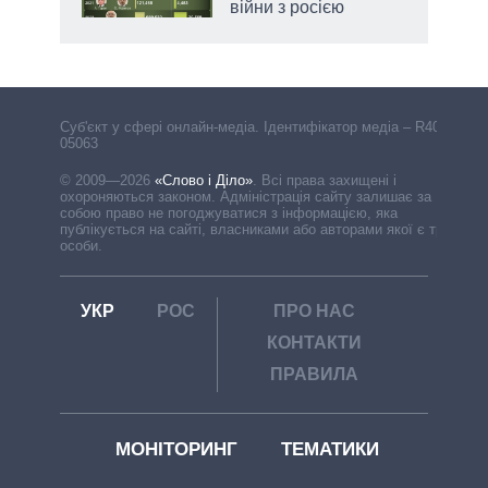
війни з росією
Cуб'єкт у сфері онлайн-медіа. Ідентифікатор медіа – R40-
05063
© 2009—2026
«Слово і Діло»
.
Всі права захищені і
охороняються законом. Адміністрація сайту залишає за
собою право не погоджуватися з інформацією, яка
публікується на сайті, власниками або авторами якої є треті
особи.
УКР
РОС
ПРО НАС
КОНТАКТИ
ПРАВИЛА
МОНІТОРИНГ
ТЕМАТИКИ