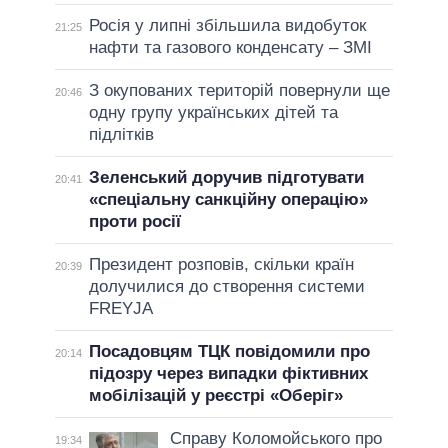
Росія у липні збільшила видобуток
21:25
нафти та газового конденсату – ЗМІ
З окупованих територій повернули ще
20:46
одну групу українських дітей та
підлітків
Зеленський доручив підготувати
20:41
«спеціальну санкційну операцію»
проти росії
Президент розповів, скільки країн
20:39
долучилися до створення системи
FREYJA
Посадовцям ТЦК повідомили про
20:14
підозру через випадки фіктивних
мобілізацій у реєстрі «Оберіг»
Справу Коломойського про
19:34