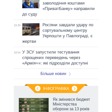
заволодіння коштами
«ПриватБанку» направили
до суду
Росіяни завдали удару по
19:30
сортувальному центру
Укрпошти у Павлограді, є
жертви
У ЗСУ запустили тестування
18:54
спрощених переведень через
«Армія+»: які підрозділи доступні
Більше новин
ІНФОГРАФІКА
и на
Як змінився бюджет
Міністерства
а
оборони за 13 років