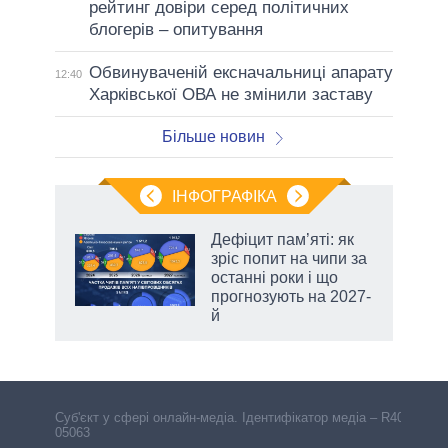
рейтинг довіри серед політичних
блогерів – опитування
Обвинуваченій ексначальниці апарату
12:40
Харківської ОВА не змінили заставу
Більше новин
ІНФОГРАФІКА
Дефіцит пам’яті: як
 за
зріс попит на чипи за
асть
останні роки і що
прогнозують на 2027-
й
Cуб'єкт у сфері онлайн-медіа. Ідентифікатор медіа – R40-
05063