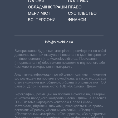
ГОЛОВИ
ПОЛІТИКА
ОБЛАДМІНІСТРАЦІЙ
ПРАВО
МЕРИ МІСТ
СУСПІЛЬСТВО
ВСІ ПЕРСОНИ
ФІНАНСИ
info@slovoidilo.ua
Використання будь-яких матеріалів, розміщених на сайті,
дозволяється при вказуванні посилання (для інтернет-видань
— гіперпосилання) на www.slovoidilo.ua. Посилання
(гіперпосилання) обов’язкове незалежно від повного або
часткового використання матеріалів.
Аналітична інформація про обіцянки політиків і чиновників,
що розміщені на порталі slovoidilo.ua, а також інформація про
стан виконання цих обіцянок, зібрана й опрацьована ТОВ «ІА
Слово і Діло» і є власністю ТОВ «ІА Слово і Діло».
Інфографіки, розміщені на порталі slovoidilo.ua, створені ГО
«Система народного контролю Слово і Діло» і є власністю
ГО «Система народного контролю Слово і Діло».
Матеріали, відмічені значками, публікуються на правах
реклами: «Промо», «Новини компаній», «Позиція»,
«Партнерський матеріал», «Спецпроєкт», «За підтримки».
Редакція не несе відповідальності за факти та оціночні