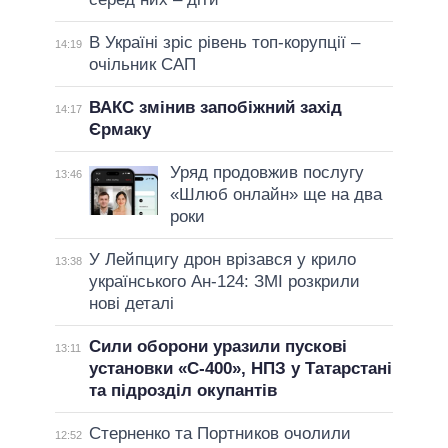
В Україні зріс рівень топ-корупції –
14:19
очільник САП
ВАКС змінив запобіжний захід
14:17
Єрмаку
Уряд продовжив послугу
13:46
«Шлюб онлайн» ще на два
роки
У Лейпцигу дрон врізався у крило
13:38
українського Ан-124: ЗМІ розкрили
нові деталі
Сили оборони уразили пускові
13:11
установки «С-400», НПЗ у Татарстані
та підрозділ окупантів
Стерненко та Портников очолили
12:52