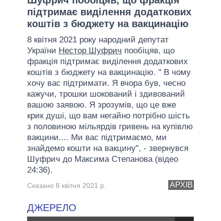
підтримає виділення додаткових
коштів з бюджету на вакцинацію
8 квітня 2021 року народний депутат
України
Нестор Шуфрич
пообіцяв, що
фракція підтримає виділення додаткових
коштів з бюджету на вакцинацію. " В чому
хочу вас підтримати. Я вчора був, чесно
кажучи, трошки шокований і здивований
вашою заявою. Я зрозумів, що це вже
крик душі, що вам негайно потрібно шість
з половиною мільярдів гривень на купівлю
вакцини.... Ми вас підтримаємо, ми
знайдемо кошти на вакцину", - звернувся
Шуфрич до Максима Степанова (відео
24:36).
АРХІВ
Сказано 8 квітня 2021 р.
ДЖЕРЕЛО