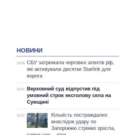
НОВИНИ
СБУ затримала чергових агентів рф,
14:58
які активували десятки Starlink для
ворога
Верховний суд відпустив під
14:41
умовний строк ексголову села на
Сумщині
Кількість постраждалих
14:27
внаслідок удару по
Запоріжжю стрімко зросла,
серед них – діти