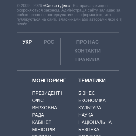
© 2009—2026
«Слово і Діло»
.
Всі права захищені і
охороняються законом. Адміністрація сайту залишає за
собою право не погоджуватися з інформацією, яка
публікується на сайті, власниками або авторами якої є треті
особи.
УКР
РОС
ПРО НАС
КОНТАКТИ
ПРАВИЛА
МОНІТОРИНГ
ТЕМАТИКИ
ПРЕЗИДЕНТ І
БІЗНЕС
ОФІС
ЕКОНОМІКА
ВЕРХОВНА
КУЛЬТУРА
РАДА
НАУКА
КАБІНЕТ
НАЦІОНАЛЬНА
МІНІСТРІВ
БЕЗПЕКА