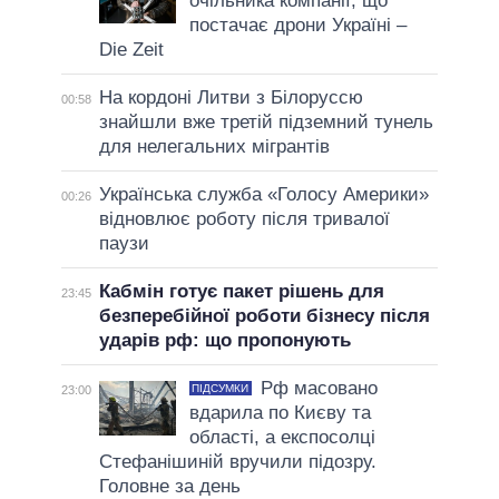
очільника компанії, що
постачає дрони Україні –
Die Zeit
На кордоні Литви з Білоруссю
00:58
знайшли вже третій підземний тунель
для нелегальних мігрантів
Українська служба «Голосу Америки»
00:26
відновлює роботу після тривалої
паузи
Кабмін готує пакет рішень для
23:45
безперебійної роботи бізнесу після
ударів рф: що пропонують
Рф масовано
ПІДСУМКИ
23:00
вдарила по Києву та
області, а експосолці
Стефанішиній вручили підозру.
Головне за день