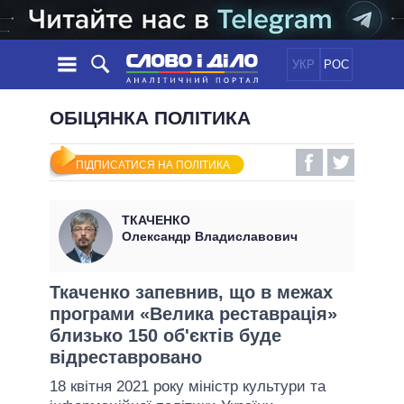
УКР
РОС
НОВИНИ
ОБІЦЯНКА ПОЛІТИКА
ОБIЦЯНКИ
СТРІЧКА
ПОЛІТИКА
ПІДПИСАТИСЯ НА ПОЛІТИКА
ПОДІЇ
ЕКОНОМІКА
ПОЛIТИКИ
СТАТТІ
СУСПІЛЬСТВО
ТКАЧЕНКО
ІНФОГРАФІКА
ДУМКИ
СВІТ
УСІ ПОЛІТИКИ
Олександр Владиславович
ОГЛЯДИ
ПРЕЗИДЕНТ І ОФІС
ВІДЕО
ДАЙДЖЕСТИ
ВЕРХОВНА РАДА
Ткаченко запевнив, що в межах
ПІДТРИМАТИ
програми «Велика реставрація»
КАБІНЕТ МІНІСТРІВ
близько 150 об'єктів буде
ГОЛОВИ ОБЛАДМІНІСТРАЦІЙ
ПОРІВНЯННЯ ПОЛІТИКІВ
відреставровано
МЕРИ МІСТ
18 квітня 2021 року міністр культури та
ВСІ ПЕРСОНИ