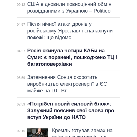
США відновили повноцінний обмін
09:12
розвідданими з Україною – Politico
Після нічної атаки дронів у
04:57
російському Ярославлі спалахнули
пожежі: що відомо
Росія скинула чотири КАБи на
04:37
Суми: є поранені, пошкоджено ТЦ і
багатоповерхівки
Затемнення Сонця скоротить
03:59
виробництво електроенергії в ЄС
майже на 10 ГВт
«Потрібен новий силовий блок»:
02:59
Залужний пояснив свої слова про
вступ України до НАТО
Кремль готував замах на
02:15