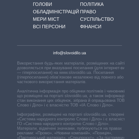
ГОЛОВИ
ПОЛІТИКА
ОБЛАДМІНІСТРАЦІЙ
ПРАВО
МЕРИ МІСТ
СУСПІЛЬСТВО
ВСІ ПЕРСОНИ
ФІНАНСИ
info@slovoidilo.ua
Використання будь-яких матеріалів, розміщених на сайті,
дозволяється при вказуванні посилання (для інтернет-видань
— гіперпосилання) на www.slovoidilo.ua. Посилання
(гіперпосилання) обов’язкове незалежно від повного або
часткового використання матеріалів.
Аналітична інформація про обіцянки політиків і чиновників,
що розміщені на порталі slovoidilo.ua, а також інформація про
стан виконання цих обіцянок, зібрана й опрацьована ТОВ «ІА
Слово і Діло» і є власністю ТОВ «ІА Слово і Діло».
Інфографіки, розміщені на порталі slovoidilo.ua, створені ГО
«Система народного контролю Слово і Діло» і є власністю
ГО «Система народного контролю Слово і Діло».
Матеріали, відмічені значками, публікуються на правах
реклами: «Промо», «Новини компаній», «Позиція»,
«Партнерський матеріал», «Спецпроєкт», «За підтримки».