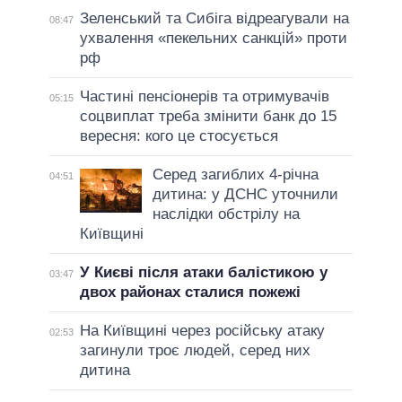
Зеленський та Сибіга відреагували на
08:47
ухвалення «пекельних санкцій» проти
рф
Частині пенсіонерів та отримувачів
05:15
соцвиплат треба змінити банк до 15
вересня: кого це стосується
Серед загиблих 4-річна
04:51
дитина: у ДСНС уточнили
наслідки обстрілу на
Київщині
У Києві після атаки балістикою у
03:47
двох районах сталися пожежі
На Київщині через російську атаку
02:53
загинули троє людей, серед них
дитина