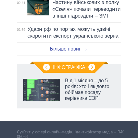
Частину військових з полку
02:41
«Скеля» почали переводити
в інші підрозділи – ЗМІ
Удари рф по портах можуть удвічі
01:59
скоротити експорт українського зерна
Більше новин
ІНФОГРАФІКА
 як
Від 1 місяця – до 5
и за
років: хто і як довго
обіймав посаду
2027-
керівника СЗР
Cуб'єкт у сфері онлайн-медіа. Ідентифікатор медіа – R40-
05063