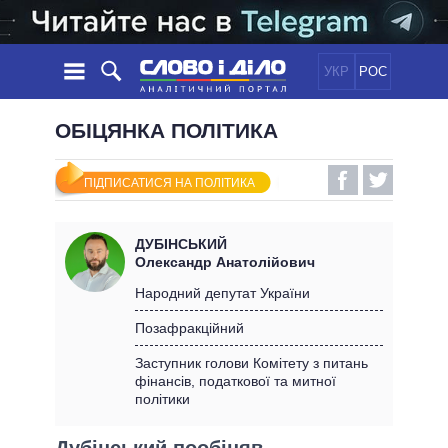
УКР
РОС
НОВИНИ
ОБІЦЯНКА ПОЛІТИКА
ОБIЦЯНКИ
СТРІЧКА
ПОЛІТИКА
ПІДПИСАТИСЯ НА ПОЛІТИКА
ПОДІЇ
ЕКОНОМІКА
ПОЛIТИКИ
СТАТТІ
СУСПІЛЬСТВО
ДУБІНСЬКИЙ
ІНФОГРАФІКА
ДУМКИ
СВІТ
УСІ ПОЛІТИКИ
Олександр Анатолійович
ОГЛЯДИ
ПРЕЗИДЕНТ І ОФІС
Народний депутат України
ВІДЕО
ДАЙДЖЕСТИ
ВЕРХОВНА РАДА
Позафракційний
ПІДТРИМАТИ
КАБІНЕТ МІНІСТРІВ
Заступник голови Комітету з питань
ГОЛОВИ ОБЛАДМІНІСТРАЦІЙ
фінансів, податкової та митної
ПОРІВНЯННЯ ПОЛІТИКІВ
політики
МЕРИ МІСТ
ВСІ ПЕРСОНИ
Дубінський пообіцяв