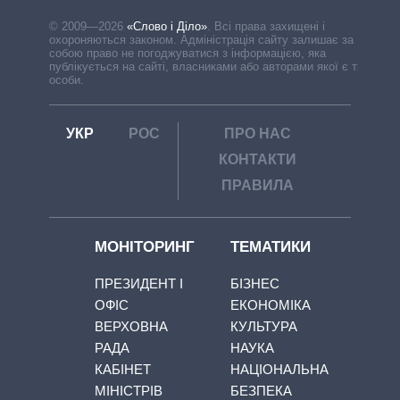
© 2009—2026
«Слово і Діло»
.
Всі права захищені і
охороняються законом. Адміністрація сайту залишає за
собою право не погоджуватися з інформацією, яка
публікується на сайті, власниками або авторами якої є треті
особи.
УКР
РОС
ПРО НАС
КОНТАКТИ
ПРАВИЛА
МОНІТОРИНГ
ТЕМАТИКИ
ПРЕЗИДЕНТ І
БІЗНЕС
ОФІС
ЕКОНОМІКА
ВЕРХОВНА
КУЛЬТУРА
РАДА
НАУКА
КАБІНЕТ
НАЦІОНАЛЬНА
МІНІСТРІВ
БЕЗПЕКА