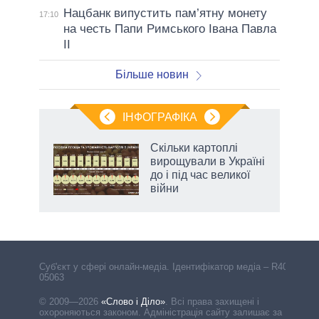
Нацбанк випустить пам’ятну монету
17:10
на честь Папи Римського Івана Павла
II
Більше новин
ІНФОГРАФІКА
Скільки картоплі
 за
вирощували в Україні
асть
до і під час великої
війни
Cуб'єкт у сфері онлайн-медіа. Ідентифікатор медіа – R40-
05063
© 2009—2026
«Слово і Діло»
.
Всі права захищені і
охороняються законом. Адміністрація сайту залишає за