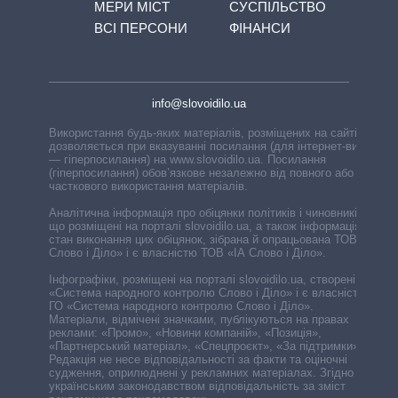
МЕРИ МІСТ
СУСПІЛЬСТВО
ВСІ ПЕРСОНИ
ФІНАНСИ
info@slovoidilo.ua
Використання будь-яких матеріалів, розміщених на сайті,
дозволяється при вказуванні посилання (для інтернет-видань
— гіперпосилання) на www.slovoidilo.ua. Посилання
(гіперпосилання) обов’язкове незалежно від повного або
часткового використання матеріалів.
Аналітична інформація про обіцянки політиків і чиновників,
що розміщені на порталі slovoidilo.ua, а також інформація про
стан виконання цих обіцянок, зібрана й опрацьована ТОВ «ІА
Слово і Діло» і є власністю ТОВ «ІА Слово і Діло».
Інфографіки, розміщені на порталі slovoidilo.ua, створені ГО
«Система народного контролю Слово і Діло» і є власністю
ГО «Система народного контролю Слово і Діло».
Матеріали, відмічені значками, публікуються на правах
реклами: «Промо», «Новини компаній», «Позиція»,
«Партнерський матеріал», «Спецпроєкт», «За підтримки».
Редакція не несе відповідальності за факти та оціночні
судження, оприлюднені у рекламних матеріалах. Згідно з
українським законодавством відповідальність за зміст