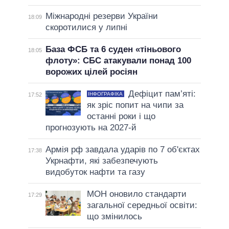
Міжнародні резерви України
18:09
скоротилися у липні
База ФСБ та 6 суден «тіньового
18:05
флоту»: СБС атакували понад 100
ворожих цілей росіян
Дефіцит пам’яті:
ІНФОГРАФІКА
17:52
як зріс попит на чипи за
останні роки і що
прогнозують на 2027-й
Армія рф завдала ударів по 7 об'єктах
17:38
Укрнафти, які забезпечують
видобуток нафти та газу
МОН оновило стандарти
17:29
загальної середньої освіти:
що змінилось