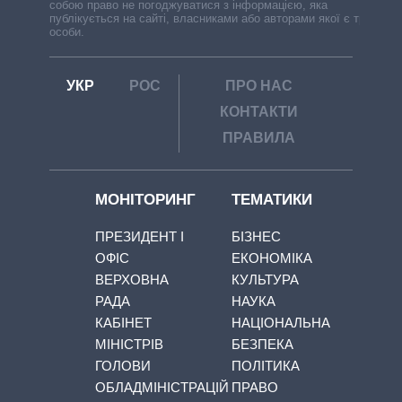
собою право не погоджуватися з інформацією, яка
публікується на сайті, власниками або авторами якої є треті
особи.
УКР
РОС
ПРО НАС
КОНТАКТИ
ПРАВИЛА
МОНІТОРИНГ
ТЕМАТИКИ
ПРЕЗИДЕНТ І
БІЗНЕС
ОФІС
ЕКОНОМІКА
ВЕРХОВНА
КУЛЬТУРА
РАДА
НАУКА
КАБІНЕТ
НАЦІОНАЛЬНА
МІНІСТРІВ
БЕЗПЕКА
ГОЛОВИ
ПОЛІТИКА
ОБЛАДМІНІСТРАЦІЙ
ПРАВО