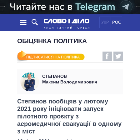
УКР
РОС
НОВИНИ
ОБІЦЯНКА ПОЛІТИКА
ОБIЦЯНКИ
СТРІЧКА
ПОЛІТИКА
ПІДПИСАТИСЯ НА ПОЛІТИКА
ПОДІЇ
ЕКОНОМІКА
ПОЛIТИКИ
СТАТТІ
СУСПІЛЬСТВО
СТЕПАНОВ
ІНФОГРАФІКА
ДУМКИ
СВІТ
УСІ ПОЛІТИКИ
Максим Володимирович
ОГЛЯДИ
ПРЕЗИДЕНТ І ОФІС
ВІДЕО
ДАЙДЖЕСТИ
ВЕРХОВНА РАДА
Степанов пообіцяв у лютому
ПІДТРИМАТИ
2021 року ініціювати запуск
КАБІНЕТ МІНІСТРІВ
пілотного проєкту з
ГОЛОВИ ОБЛАДМІНІСТРАЦІЙ
ПОРІВНЯННЯ ПОЛІТИКІВ
аеромедичної евакуації в одному
МЕРИ МІСТ
з міст
ВСІ ПЕРСОНИ