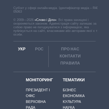
Cуб'єкт у сфері онлайн-медіа. Ідентифікатор медіа – R40-
05063
© 2009—2026
«Слово і Діло»
.
Всі права захищені і
охороняються законом. Адміністрація сайту залишає за
собою право не погоджуватися з інформацією, яка
публікується на сайті, власниками або авторами якої є треті
особи.
УКР
РОС
ПРО НАС
КОНТАКТИ
ПРАВИЛА
МОНІТОРИНГ
ТЕМАТИКИ
ПРЕЗИДЕНТ І
БІЗНЕС
ОФІС
ЕКОНОМІКА
ВЕРХОВНА
КУЛЬТУРА
РАДА
НАУКА