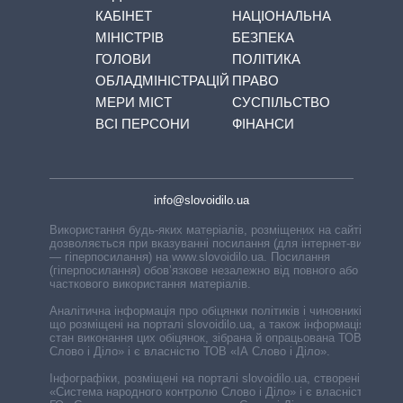
КАБІНЕТ
НАЦІОНАЛЬНА
МІНІСТРІВ
БЕЗПЕКА
ГОЛОВИ
ПОЛІТИКА
ОБЛАДМІНІСТРАЦІЙ
ПРАВО
МЕРИ МІСТ
СУСПІЛЬСТВО
ВСІ ПЕРСОНИ
ФІНАНСИ
info@slovoidilo.ua
Використання будь-яких матеріалів, розміщених на сайті,
дозволяється при вказуванні посилання (для інтернет-видань
— гіперпосилання) на www.slovoidilo.ua. Посилання
(гіперпосилання) обов’язкове незалежно від повного або
часткового використання матеріалів.
Аналітична інформація про обіцянки політиків і чиновників,
що розміщені на порталі slovoidilo.ua, а також інформація про
стан виконання цих обіцянок, зібрана й опрацьована ТОВ «ІА
Слово і Діло» і є власністю ТОВ «ІА Слово і Діло».
Інфографіки, розміщені на порталі slovoidilo.ua, створені ГО
«Система народного контролю Слово і Діло» і є власністю