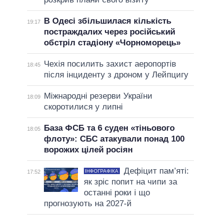
В Одесі збільшилася кількість
19:17
постраждалих через російський
обстріл стадіону «Чорноморець»
Чехія посилить захист аеропортів
18:45
після інциденту з дроном у Лейпцигу
Міжнародні резерви України
18:09
скоротилися у липні
База ФСБ та 6 суден «тіньового
18:05
флоту»: СБС атакували понад 100
ворожих цілей росіян
Дефіцит пам’яті:
ІНФОГРАФІКА
17:52
як зріс попит на чипи за
останні роки і що
прогнозують на 2027-й