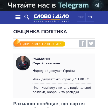
УКР
РОС
НОВИНИ
ОБІЦЯНКА ПОЛІТИКА
ОБIЦЯНКИ
СТРІЧКА
ПОЛІТИКА
ПІДПИСАТИСЯ НА ПОЛІТИКА
ПОДІЇ
ЕКОНОМІКА
ПОЛIТИКИ
СТАТТІ
СУСПІЛЬСТВО
РАХМАНІН
ІНФОГРАФІКА
ДУМКИ
СВІТ
УСІ ПОЛІТИКИ
Сергій Іванович
ОГЛЯДИ
ПРЕЗИДЕНТ І ОФІС
Народний депутат України
ВІДЕО
ДАЙДЖЕСТИ
ВЕРХОВНА РАДА
Член депутатської фракції "ГОЛОС"
ПІДТРИМАТИ
КАБІНЕТ МІНІСТРІВ
Член Комітету з питань національної
ГОЛОВИ ОБЛАДМІНІСТРАЦІЙ
безпеки, оборони та розвідки
ПОРІВНЯННЯ ПОЛІТИКІВ
МЕРИ МІСТ
Рахманін пообіцяв, що партія
ВСІ ПЕРСОНИ