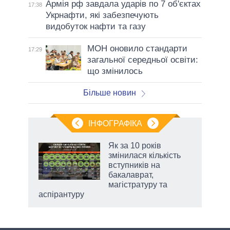
Армія рф завдала ударів по 7 об'єктах
17:38
Укрнафти, які забезпечують
видобуток нафти та газу
МОН оновило стандарти
17:29
загальної середньої освіти:
що змінилось
Більше новин
ІНФОГРАФІКА
Як за 10 років
раїні
змінилася кількість
ої
вступників на
бакалаврат,
магістратуру та
аспірантуру