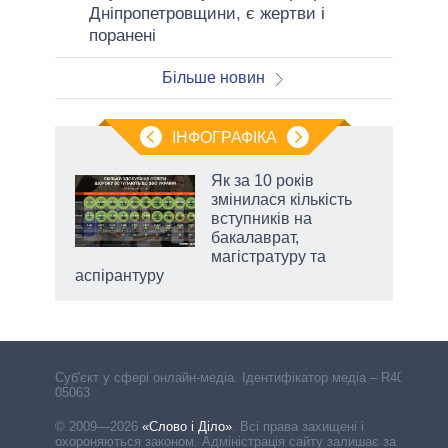
Дніпропетровщини, є жертви і
поранені
Більше новин
ІНФОГРАФІКА
Як за 10 років
раїні
змінилася кількість
ої
вступників на
бакалаврат,
магістратуру та
аспірантуру
Cуб'єкт у сфері онлайн-медіа. Ідентифікатор медіа – R40-
05063
© 2009—2026
«Слово і Діло»
.
Всі права захищені і
охороняються законом. Адміністрація сайту залишає за