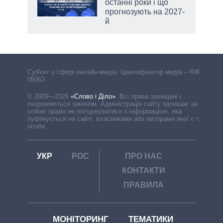
останні роки і що
прогнозують на 2027-
й
Cуб'єкт у сфері онлайн-медіа. Ідентифікатор медіа – R40-
05063
© 2009—2026
«Слово і Діло»
.
Всі права захищені і
охороняються законом. Адміністрація сайту залишає за
собою право не погоджуватися з інформацією, яка
публікується на сайті, власниками або авторами якої є треті
особи.
УКР
РОС
ПРО НАС
КОНТАКТИ
ПРАВИЛА
МОНІТОРИНГ
ТЕМАТИКИ