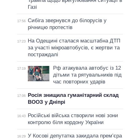
Трампа щодо врегулювання ситуації в
Газі
Сибіга звернувся до білорусів у
17:56
річницю протестів
На Одещині сталася масштабна ДТП
17:23
за участі мікроавтобусів, є жертви та
постраждалі
Рф атакувала автобус із 12
17:19
дітьми та рятувальників під
час повторних ударів
Росія знищила гуманітарний склад
17:06
ВООЗ у Дніпрі
Російські війська створили нові зони
16:43
контролю біля кордону України
У Косові депутатка закидала прем’єра
16:29