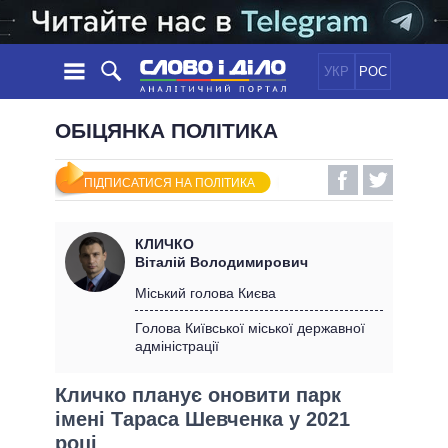
УКР
РОС
НОВИНИ
ОБІЦЯНКА ПОЛІТИКА
ОБIЦЯНКИ
СТРІЧКА
ПОЛІТИКА
ПІДПИСАТИСЯ НА ПОЛІТИКА
ПОДІЇ
ЕКОНОМІКА
ПОЛIТИКИ
СТАТТІ
СУСПІЛЬСТВО
КЛИЧКО
ІНФОГРАФІКА
ДУМКИ
СВІТ
УСІ ПОЛІТИКИ
Віталій Володимирович
ОГЛЯДИ
ПРЕЗИДЕНТ І ОФІС
Міський голова Києва
ВІДЕО
ДАЙДЖЕСТИ
ВЕРХОВНА РАДА
Голова Київської міської державної
ПІДТРИМАТИ
адміністрації
КАБІНЕТ МІНІСТРІВ
ГОЛОВИ ОБЛАДМІНІСТРАЦІЙ
ПОРІВНЯННЯ ПОЛІТИКІВ
Кличко планує оновити парк
МЕРИ МІСТ
імені Тараса Шевченка у 2021
ВСІ ПЕРСОНИ
році