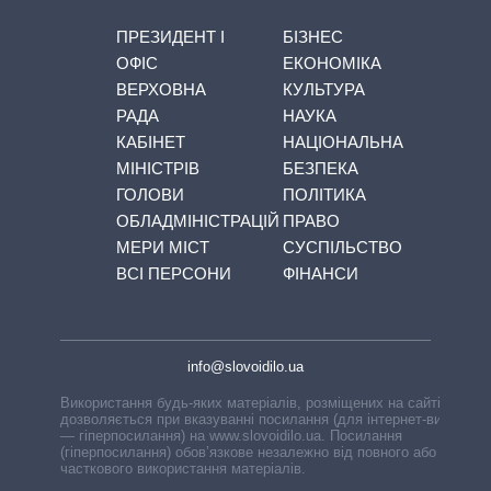
ПРЕЗИДЕНТ І
БІЗНЕС
ОФІС
ЕКОНОМІКА
ВЕРХОВНА
КУЛЬТУРА
РАДА
НАУКА
КАБІНЕТ
НАЦІОНАЛЬНА
МІНІСТРІВ
БЕЗПЕКА
ГОЛОВИ
ПОЛІТИКА
ОБЛАДМІНІСТРАЦІЙ
ПРАВО
МЕРИ МІСТ
СУСПІЛЬСТВО
ВСІ ПЕРСОНИ
ФІНАНСИ
info@slovoidilo.ua
Використання будь-яких матеріалів, розміщених на сайті,
дозволяється при вказуванні посилання (для інтернет-видань
— гіперпосилання) на www.slovoidilo.ua. Посилання
(гіперпосилання) обов’язкове незалежно від повного або
часткового використання матеріалів.