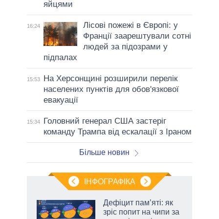
яйцями
Лісові пожежі в Європі: у
16:24
Франції заарештували сотні
людей за підозрами у
підпалах
На Херсонщині розширили перелік
15:53
населених пунктів для обов'язкової
евакуації
Головний генерал США застеріг
15:34
команду Трампа від ескалації з Іраном
Більше новин
ІНФОГРАФІКА
Дефіцит пам’яті: як
ть
зріс попит на чипи за