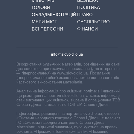
МІНІСТРІВ
БЕЗПЕКА
ГОЛОВИ
ПОЛІТИКА
ОБЛАДМІНІСТРАЦІЙ
ПРАВО
МЕРИ МІСТ
СУСПІЛЬСТВО
ВСІ ПЕРСОНИ
ФІНАНСИ
info@slovoidilo.ua
Використання будь-яких матеріалів, розміщених на сайті,
дозволяється при вказуванні посилання (для інтернет-видань
— гіперпосилання) на www.slovoidilo.ua. Посилання
(гіперпосилання) обов’язкове незалежно від повного або
часткового використання матеріалів.
Аналітична інформація про обіцянки політиків і чиновників,
що розміщені на порталі slovoidilo.ua, а також інформація про
стан виконання цих обіцянок, зібрана й опрацьована ТОВ «ІА
Слово і Діло» і є власністю ТОВ «ІА Слово і Діло».
Інфографіки, розміщені на порталі slovoidilo.ua, створені ГО
«Система народного контролю Слово і Діло» і є власністю
ГО «Система народного контролю Слово і Діло».
Матеріали, відмічені значками, публікуються на правах
реклами: «Промо», «Новини компаній», «Позиція»,