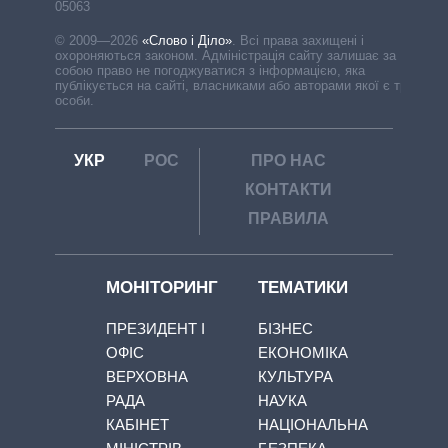
05063
© 2009—2026
«Слово і Діло»
.
Всі права захищені і
охороняються законом. Адміністрація сайту залишає за
собою право не погоджуватися з інформацією, яка
публікується на сайті, власниками або авторами якої є треті
особи.
УКР
РОС
ПРО НАС
КОНТАКТИ
ПРАВИЛА
МОНІТОРИНГ
ТЕМАТИКИ
ПРЕЗИДЕНТ І
БІЗНЕС
ОФІС
ЕКОНОМІКА
ВЕРХОВНА
КУЛЬТУРА
РАДА
НАУКА
КАБІНЕТ
НАЦІОНАЛЬНА