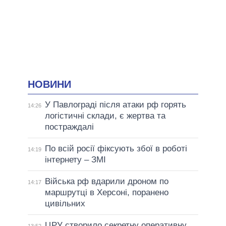
НОВИНИ
У Павлограді після атаки рф горять
14:26
логістичні склади, є жертва та
постраждалі
По всій росії фіксують збої в роботі
14:19
інтернету – ЗМІ
Війська рф вдарили дроном по
14:17
маршрутці в Херсоні, поранено
цивільних
ЦРУ створило секретну оперативну