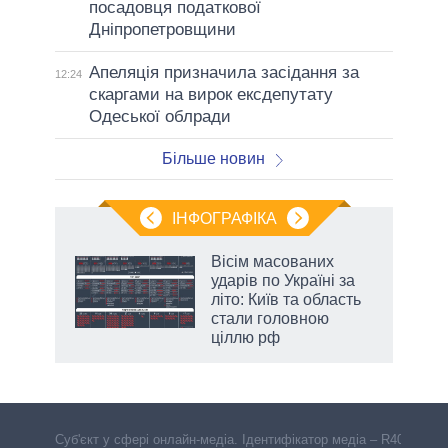
посадовця податкової
Дніпропетровщини
Апеляція призначила засідання за
12:24
скаргами на вирок ексдепутату
Одеської облради
Більше новин
ІНФОГРАФІКА
и на
Вісім масованих
ударів по Україні за
а
літо: Київ та область
стали головною
ціллю рф
Cуб'єкт у сфері онлайн-медіа. Ідентифікатор медіа – R40-