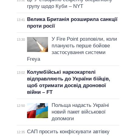
13:52
групу щодо Куби – NYT
Велика Британія розширила санкції
13:41
проти росії
У Fire Point розповіли, коли
13:30
планують перше бойове
застосування системи
Freya
Колумбійські наркокартелі
13:02
відправляють до України бійців,
щоб отримати досвід дронової
війни – FT
Польща надасть Україні
12:50
новий пакет військової
допомоги
САП просить конфіскувати автівку
12:35