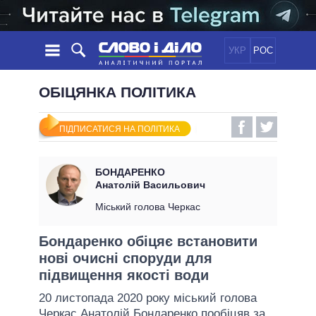
УКР
РОС
НОВИНИ
ОБІЦЯНКА ПОЛІТИКА
ОБIЦЯНКИ
СТРІЧКА
ПОЛІТИКА
ПІДПИСАТИСЯ НА ПОЛІТИКА
ПОДІЇ
ЕКОНОМІКА
ПОЛIТИКИ
СТАТТІ
СУСПІЛЬСТВО
БОНДАРЕНКО
ІНФОГРАФІКА
ДУМКИ
СВІТ
УСІ ПОЛІТИКИ
Анатолій Васильович
ОГЛЯДИ
ПРЕЗИДЕНТ І ОФІС
Міський голова Черкас
ВІДЕО
ДАЙДЖЕСТИ
ВЕРХОВНА РАДА
Бондаренко обіцяє встановити
ПІДТРИМАТИ
КАБІНЕТ МІНІСТРІВ
нові очисні споруди для
ГОЛОВИ ОБЛАДМІНІСТРАЦІЙ
підвищення якості води
ПОРІВНЯННЯ ПОЛІТИКІВ
МЕРИ МІСТ
20 листопада 2020 року міський голова
ВСІ ПЕРСОНИ
Черкас
Анатолій Бондаренко
пообіцяв за