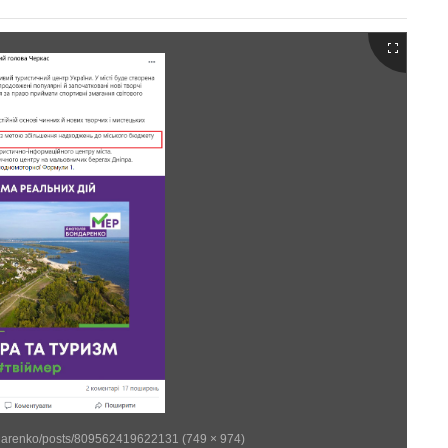
darenko/posts/809562419622131 (749 × 974)