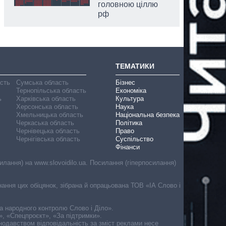
головною ціллю
рф
ТЕМАТИКИ
асть
Сумська область
Бізнес
Тернопільська область
Економіка
ь
Харківська область
Культура
Херсонська область
Наука
Хмельницька область
Національна безпека
Черкаська область
Політика
Чернівецька область
Право
Чернігівська область
Суспільство
Фінанси
лання) на www.slovoidilo.ua. Посилання (гіперпосилання)
онання цих обіцянок, зібрана й опрацьована ТОВ «ІА Слово і
ма народного контролю Слово і Діло».
», «Спецпроєкт», «За підтримки».
онодавством відповідальність за зміст реклами несе