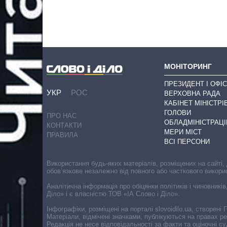
МОНІТОРИНГ
ПРЕЗИДЕНТ І ОФІС
УКР
РОС
ВЕРХОВНА РАДА
КАБІНЕТ МІНІСТРІ
ГОЛОВИ
ПРО НАС
ОБЛАДМІНІСТРАЦІ
КОНТАКТИ
МЕРИ МІСТ
ПРАВИЛА
ВСІ ПЕРСОНИ
Використання будь-яких матеріалів, розміщених на сайті,
обов’язкове незалежно від повного або часткового викори
Аналітична інформація про обіцянки політиків і чиновників
Діло» і є власністю ТОВ «ІА Слово і Діло».
Інфографіки, розміщені на порталі slovoidilo.ua, створен
Матеріали, відмічені значками, публікуються на правах р
Редакція не несе відповідальності за факти та оціночні 