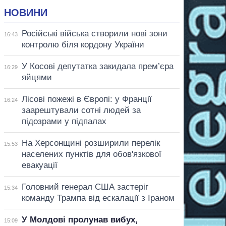
НОВИНИ
Російські війська створили нові зони
16:43
контролю біля кордону України
У Косові депутатка закидала прем’єра
16:29
яйцями
Лісові пожежі в Європі: у Франції
16:24
заарештували сотні людей за
підозрами у підпалах
На Херсонщині розширили перелік
15:53
населених пунктів для обов'язкової
евакуації
Головний генерал США застеріг
15:34
команду Трампа від ескалації з Іраном
У Молдові пролунав вибух,
15:09