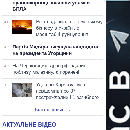
правоохоронці знайшли уламки
БПЛА
Росія вдарила по німецькому
14:42
бізнесу в Україні, є
масштабні руйнування
Партія Мадяра висунула кандидата
14:33
на президента Угорщини
На Чернігівщині дрон рф вдарив
14:09
поблизу магазину, є поранені
Удар по Харкову: мер
13:53
повідомив про 37
постраждалих і 1 загиблого
Більше новин
АКТУАЛЬНЕ ВІДЕО