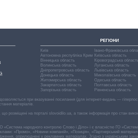
років війни з
росією
РЕГІОНИ
Київ
Івано-Франківська обл
Автономна республіка Крим
Київська область
Вінницька область
Кіровоградська област
В
Волинська область
Луганська область
Дніпропетровська область
Львівська область
Й
Донецька область
Миколаївська область
Житомирська область
Одеська область
Закарпатська область
Полтавська область
Запорізька область
Рівненська область
 дозволяється при вказуванні посилання (для інтернет-видань — гіперпоси
стання матеріалів.
, що розміщені на порталі slovoidilo.ua, а також інформація про стан вик
і ГО «Система народного контролю Слово і Діло» і є власністю ГО «Систе
еклами: «Промо», «Новини компаній», «Позиція», «Партнерський матеріал
судження, оприлюднені у рекламних матеріалах. Згідно з українським зак