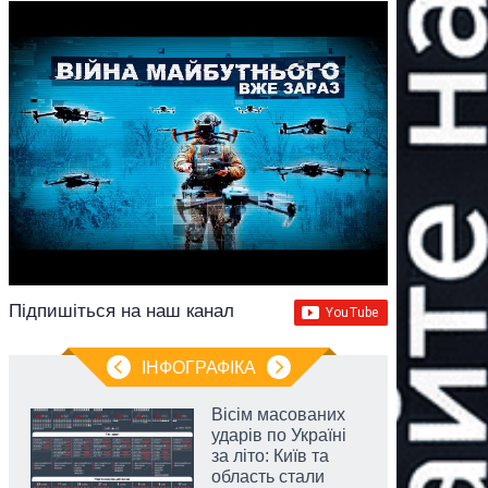
Підпишіться на наш канал
ІНФОГРАФІКА
Вісім масованих
ударів по Україні
за літо: Київ та
область стали