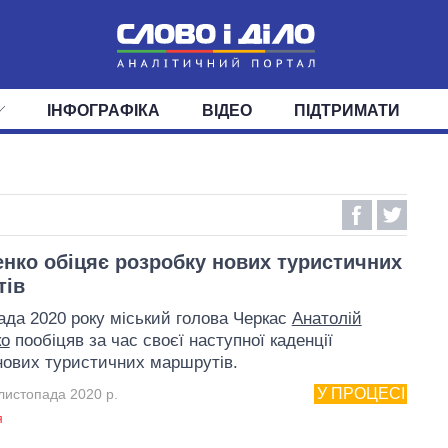
ІНФОГРАФІКА
ВІДЕО
ПІДТРИМАТИ
ІС
СТРІЧКА
ВЕРХОВНА РАДА
ПОДІЇ
СТАТТІ
КАБІНЕТ МІНІСТРІВ
ДУМКИ
ОГЛЯДИ
ГОЛОВИ ОБЛАДМІНІСТРА
ДАЙДЖЕСТИ
ПОЛІТИКА
ДЕПУТАТИ
ЕКОНОМІКА
КОМІТЕТИ
СУСПІЛЬСТВО
ФРАКЦІЇ
ОКРУГИ
СВІТ
нко обіцяє розробку нових туристичних
тів
ада 2020 року міський голова Черкас
Анатолій
ко
пообіцяв за час своєї наступної каденції
нових туристичних маршрутів.
У ПРОЦЕСІ
листопада 2020 р.
я