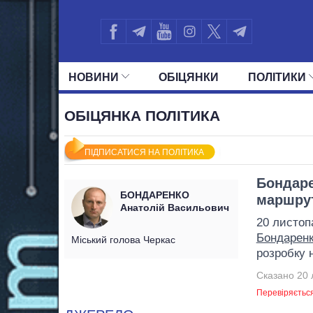
НОВИНИ
ОБIЦЯНКИ
ПОЛIТИКИ
УСІ ПОЛІТИКИ
ПРЕЗИДЕНТ І ОФ
ОБІЦЯНКА ПОЛІТИКА
ПІДПИСАТИСЯ НА ПОЛІТИКА
Бондаре
БОНДАРЕНКО
маршру
Анатолій Васильович
20 листоп
Бондарен
Міський голова Черкас
розробку 
Сказано 20 
Перевіряєтьс