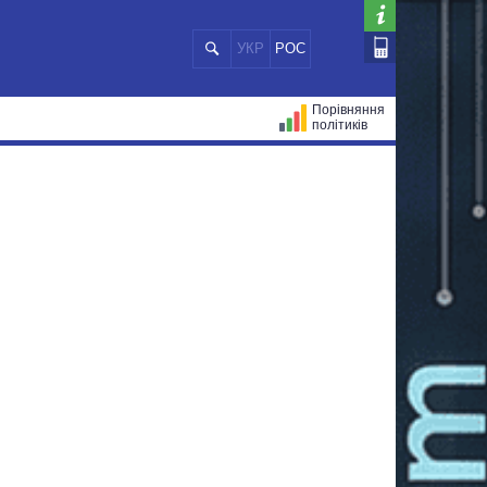
УКР
РОС
Порівняння
політиків
ЦІЙ
МЕРИ МІСТ
ВСІ ПЕРСОНИ