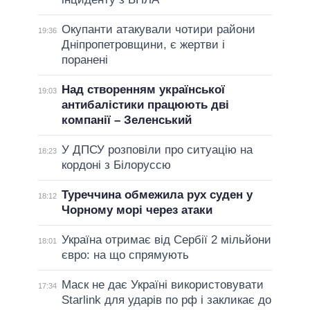
Окупанти атакували чотири райони
19:36
Дніпропетровщини, є жертви і
поранені
Над створенням української
19:03
антибалістики працюють дві
компанії – Зеленський
У ДПСУ розповіли про ситуацію на
18:23
кордоні з Білоруссю
Туреччина обмежила рух суден у
18:12
Чорному морі через атаки
Україна отримає від Сербії 2 мільйони
18:01
євро: на що спрямують
Маск не дає Україні використовувати
17:34
Starlink для ударів по рф і закликає до