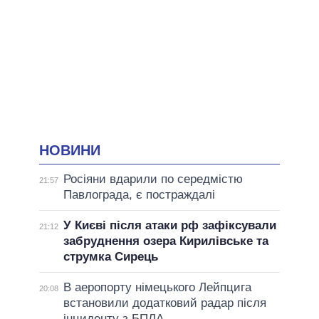
НОВИНИ
Росіяни вдарили по середмістю
21:57
Павлограда, є постраждалі
У Києві після атаки рф зафіксували
21:12
забруднення озера Кирилівське та
струмка Сирець
В аеропорту німецького Лейпцига
20:08
встановили додатковий радар після
інциденту з БПЛА