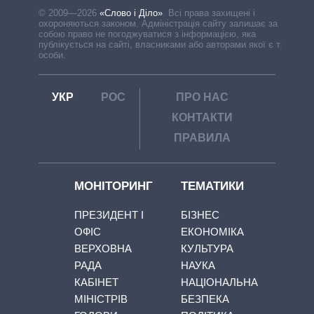
© 2009—2026
«Слово і Діло»
.
Всі права захищені і
охороняються законом. Адміністрація сайту залишає за
собою право не погоджуватися з інформацією, яка
публікується на сайті, власниками або авторами якої є треті
особи.
УКР
РОС
ПРО НАС
КОНТАКТИ
ПРАВИЛА
МОНІТОРИНГ
ТЕМАТИКИ
ПРЕЗИДЕНТ І
БІЗНЕС
ОФІС
ЕКОНОМІКА
ВЕРХОВНА
КУЛЬТУРА
РАДА
НАУКА
КАБІНЕТ
НАЦІОНАЛЬНА
МІНІСТРІВ
БЕЗПЕКА