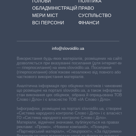
ГОЛОВИ
ПОЛІТИКА
ОБЛАДМІНІСТРАЦІЙ
ПРАВО
МЕРИ МІСТ
СУСПІЛЬСТВО
ВСІ ПЕРСОНИ
ФІНАНСИ
info@slovoidilo.ua
Використання будь-яких матеріалів, розміщених на сайті,
дозволяється при вказуванні посилання (для інтернет-видань
— гіперпосилання) на www.slovoidilo.ua. Посилання
(гіперпосилання) обов’язкове незалежно від повного або
часткового використання матеріалів.
Аналітична інформація про обіцянки політиків і чиновників,
що розміщені на порталі slovoidilo.ua, а також інформація про
стан виконання цих обіцянок, зібрана й опрацьована ТОВ «ІА
Слово і Діло» і є власністю ТОВ «ІА Слово і Діло».
Інфографіки, розміщені на порталі slovoidilo.ua, створені ГО
«Система народного контролю Слово і Діло» і є власністю
ГО «Система народного контролю Слово і Діло».
Матеріали, відмічені значками, публікуються на правах
реклами: «Промо», «Новини компаній», «Позиція»,
«Партнерський матеріал», «Спецпроєкт», «За підтримки».
Редакція не несе відповідальності за факти та оціночні