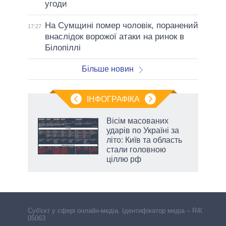
угоди
На Сумщині помер чоловік, поранений
17:27
внаслідок ворожої атаки на ринок в
Білопіллі
Більше новин
ІНФОГРАФІКА
 5
Вісім масованих
вго
ударів по Україні за
літо: Київ та область
стали головною
ціллю рф
Cуб'єкт у сфері онлайн-медіа. Ідентифікатор медіа – R40-
05063