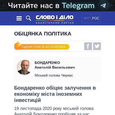
УКР
РОС
НОВИНИ
ОБІЦЯНКА ПОЛІТИКА
ОБIЦЯНКИ
СТРІЧКА
ПОЛІТИКА
ПІДПИСАТИСЯ НА ПОЛІТИКА
ПОДІЇ
ЕКОНОМІКА
ПОЛIТИКИ
СТАТТІ
СУСПІЛЬСТВО
БОНДАРЕНКО
ІНФОГРАФІКА
ДУМКИ
СВІТ
УСІ ПОЛІТИКИ
Анатолій Васильович
ОГЛЯДИ
ПРЕЗИДЕНТ І ОФІС
Міський голова Черкас
ВІДЕО
ДАЙДЖЕСТИ
ВЕРХОВНА РАДА
Бондаренко обіцяє залучення в
ПІДТРИМАТИ
КАБІНЕТ МІНІСТРІВ
економіку міста іноземних
ГОЛОВИ ОБЛАДМІНІСТРАЦІЙ
інвестицій
ПОРІВНЯННЯ ПОЛІТИКІВ
МЕРИ МІСТ
19 листопада 2020 року міський голова
ВСІ ПЕРСОНИ
Анатолій Бондаренко
пообіцяв за час