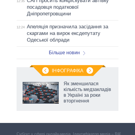
САП просить конфіскувати автівку
12:35
посадовця податкової
Дніпропетровщини
Апеляція призначила засідання за
12:24
скаргами на вирок ексдепутату
Одеської облради
Більше новин
ІНФОГРАФІКА
Як зменшилася
раїні
кількість медзакладів
ої
в Україні за роки
вторгнення
Cуб'єкт у сфері онлайн-медіа. Ідентифікатор медіа – R40-