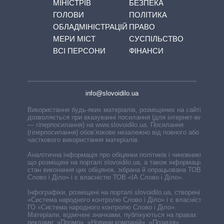
МІНІСТРІВ
БЕЗПЕКА
ГОЛОВИ
ПОЛІТИКА
ОБЛАДМІНІСТРАЦІЙ
ПРАВО
МЕРИ МІСТ
СУСПІЛЬСТВО
ВСІ ПЕРСОНИ
ФІНАНСИ
info@slovoidilo.ua
Використання будь-яких матеріалів, розміщених на сайті,
дозволяється при вказуванні посилання (для інтернет-видань
— гіперпосилання) на www.slovoidilo.ua. Посилання
(гіперпосилання) обов’язкове незалежно від повного або
часткового використання матеріалів.
Аналітична інформація про обіцянки політиків і чиновників,
що розміщені на порталі slovoidilo.ua, а також інформація про
стан виконання цих обіцянок, зібрана й опрацьована ТОВ «ІА
Слово і Діло» і є власністю ТОВ «ІА Слово і Діло».
Інфографіки, розміщені на порталі slovoidilo.ua, створені ГО
«Система народного контролю Слово і Діло» і є власністю
ГО «Система народного контролю Слово і Діло».
Матеріали, відмічені значками, публікуються на правах
реклами: «Промо», «Новини компаній», «Позиція»,