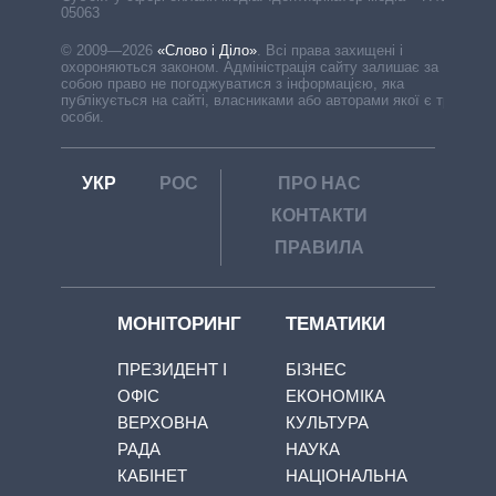
05063
© 2009—2026
«Слово і Діло»
.
Всі права захищені і
охороняються законом. Адміністрація сайту залишає за
собою право не погоджуватися з інформацією, яка
публікується на сайті, власниками або авторами якої є треті
особи.
УКР
РОС
ПРО НАС
КОНТАКТИ
ПРАВИЛА
МОНІТОРИНГ
ТЕМАТИКИ
ПРЕЗИДЕНТ І
БІЗНЕС
ОФІС
ЕКОНОМІКА
ВЕРХОВНА
КУЛЬТУРА
РАДА
НАУКА
КАБІНЕТ
НАЦІОНАЛЬНА