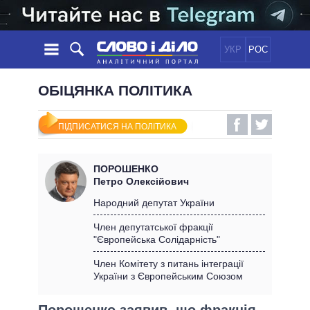
УКР
РОС
НОВИНИ
ОБІЦЯНКА ПОЛІТИКА
ОБIЦЯНКИ
СТРІЧКА
ПОЛІТИКА
ПІДПИСАТИСЯ НА ПОЛІТИКА
ПОДІЇ
ЕКОНОМІКА
ПОЛIТИКИ
СТАТТІ
СУСПІЛЬСТВО
ПОРОШЕНКО
ІНФОГРАФІКА
ДУМКИ
СВІТ
УСІ ПОЛІТИКИ
Петро Олексійович
ОГЛЯДИ
ПРЕЗИДЕНТ І ОФІС
Народний депутат України
ВІДЕО
ДАЙДЖЕСТИ
ВЕРХОВНА РАДА
Член депутатської фракції
ПІДТРИМАТИ
"Європейська Солідарність"
КАБІНЕТ МІНІСТРІВ
ГОЛОВИ ОБЛАДМІНІСТРАЦІЙ
Член Комітету з питань інтеграції
ПОРІВНЯННЯ ПОЛІТИКІВ
України з Європейським Союзом
МЕРИ МІСТ
ВСІ ПЕРСОНИ
Порошенко заявив, що фракція