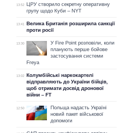
ЦРУ створило секретну оперативну
13:52
групу щодо Куби – NYT
Велика Британія розширила санкції
13:41
проти росії
У Fire Point розповіли, коли
13:30
планують перше бойове
застосування системи
Freya
Колумбійські наркокартелі
13:02
відправляють до України бійців,
щоб отримати досвід дронової
війни – FT
Польща надасть Україні
12:50
новий пакет військової
допомоги