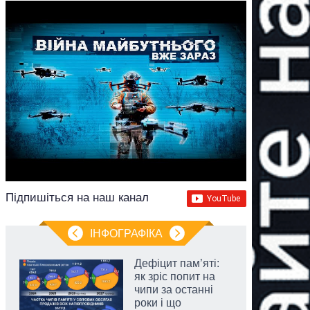
Підпишіться на наш канал
ІНФОГРАФІКА
Дефіцит пам’яті:
як зріс попит на
чипи за останні
роки і що