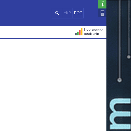
УКР
РОС
Порівняння
політиків
ЦІЙ
МЕРИ МІСТ
ВСІ ПЕРСОНИ