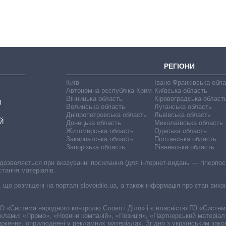
РЕГІОНИ
Київ
Івано-Франківська обл
Автономна республіка Крим
Київська область
Вінницька область
Кіровоградська област
В
Волинська область
Луганська область
Дніпропетровська область
Львівська область
Й
Донецька область
Миколаївська область
Житомирська область
Одеська область
Закарпатська область
Полтавська область
Запорізька область
Рівненська область
 дозволяється при вказуванні посилання (для інтернет-видань — гіперпоси
стання матеріалів.
, що розміщені на порталі slovoidilo.ua, а також інформація про стан вик
і ГО «Система народного контролю Слово і Діло» і є власністю ГО «Систе
еклами: «Промо», «Новини компаній», «Позиція», «Партнерський матеріал
судження, оприлюднені у рекламних матеріалах. Згідно з українським зак