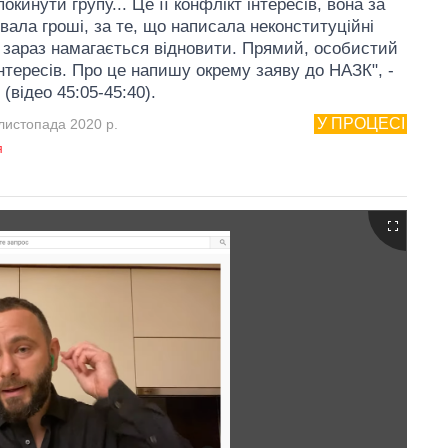
покинути групу... Це її конфлікт інтересів, вона за
вала гроші, за те, що написала неконституційні
і зараз намагається відновити. Прямий, особистий
інтересів. Про це напишу окрему заяву до НАЗК", -
 (відео 45:05-45:40).
У ПРОЦЕСІ
листопада 2020 р.
я