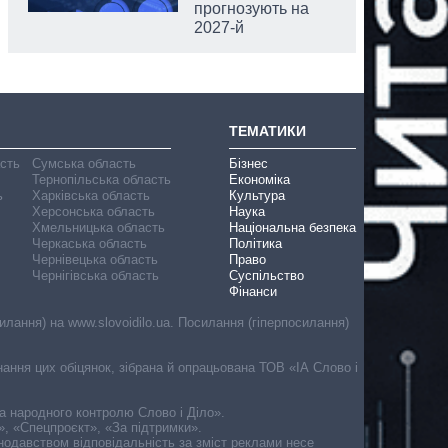
прогнозують на
2027-й
ТЕМАТИКИ
асть
Сумська область
Бізнес
Тернопільська область
Економіка
ь
Харківська область
Культура
Херсонська область
Наука
Хмельницька область
Національна безпека
Черкаська область
Політика
Чернівецька область
Право
Чернігівська область
Суспільство
Фінанси
лання) на www.slovoidilo.ua. Посилання (гіперпосилання)
онання цих обіцянок, зібрана й опрацьована ТОВ «ІА Слово і
ма народного контролю Слово і Діло».
», «Спецпроєкт», «За підтримки».
онодавством відповідальність за зміст реклами несе