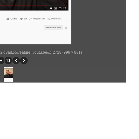
2jg8adZc&feature=youtu.be&t=2728 (996 × 881)