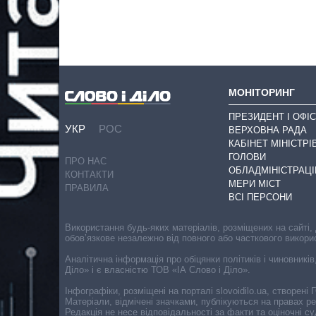
МОНІТОРИНГ
ПРЕЗИДЕНТ І ОФІС
УКР
РОС
ВЕРХОВНА РАДА
КАБІНЕТ МІНІСТРІ
ГОЛОВИ
ПРО НАС
ОБЛАДМІНІСТРАЦІ
КОНТАКТИ
МЕРИ МІСТ
ПРАВИЛА
ВСІ ПЕРСОНИ
Використання будь-яких матеріалів, розміщених на сайті,
обов’язкове незалежно від повного або часткового викори
Аналітична інформація про обіцянки політиків і чиновників
Діло» і є власністю ТОВ «ІА Слово і Діло».
Інфографіки, розміщені на порталі slovoidilo.ua, створен
Матеріали, відмічені значками, публікуються на правах р
Редакція не несе відповідальності за факти та оціночні 