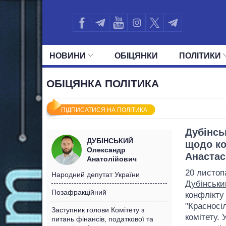
НОВИНИ
ОБIЦЯНКИ
ПОЛIТИКИ
УСІ ПОЛІТИКИ
ПРЕЗИДЕНТ І ОФ
ОБІЦЯНКА ПОЛІТИКА
ПІДПИСАТИСЯ НА ПОЛІТИКА
Дубінсь
ДУБІНСЬКИЙ
щодо ко
Олександр
Анастасі
Анатолійович
20 листоп
Народний депутат України
Дубінськи
Позафракційний
конфлікту 
"Красносіл
Заступник голови Комітету з
комітету. 
питань фінансів, податкової та