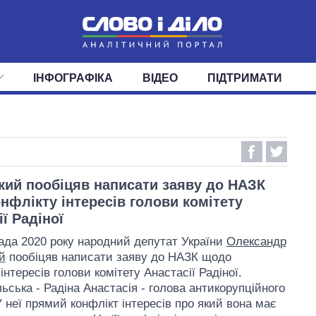
ІНФОГРАФІКА
ВІДЕО
ПІДТРИМАТИ
ІС
СТРІЧКА
ВЕРХОВНА РАДА
ПОДІЇ
СТАТТІ
КАБІНЕТ МІНІСТРІВ
ДУМКИ
ОГЛЯДИ
ГОЛОВИ ОБЛАДМІНІСТРА
ДАЙДЖЕСТИ
ПОЛІТИКА
ДЕПУТАТИ
ЕКОНОМІКА
КОМІТЕТИ
СУСПІЛЬСТВО
ФРАКЦІЇ
ОКРУГИ
СВІТ
кий пообіцяв написати заяву до НАЗК
нфлікту інтересів голови комітету
ї Радіної
ада 2020 року народний депутат України
Олександр
й
пообіцяв написати заяву до НАЗК щодо
інтересів голови комітету Анастасії Радіної.
ьська - Радіна Анастасія - голова антикорупційного
У неї прямий конфлікт інтересів про який вона має