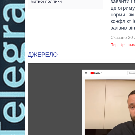
заявити і 
митної політики
це отриму
норми, як
конфлікт 
заявив він
Сказано 20 
Перевіряєтьс
ДЖЕРЕЛО