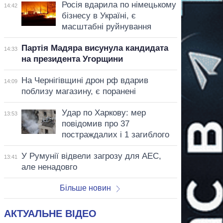
Росія вдарила по німецькому
14:42
бізнесу в Україні, є
масштабні руйнування
Партія Мадяра висунула кандидата
14:33
на президента Угорщини
На Чернігівщині дрон рф вдарив
14:09
поблизу магазину, є поранені
Удар по Харкову: мер
13:53
повідомив про 37
постраждалих і 1 загиблого
У Румунії відвели загрозу для АЕС,
13:41
але ненадовго
Більше новин
АКТУАЛЬНЕ ВІДЕО