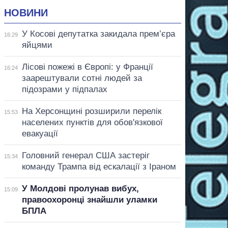
НОВИНИ
У Косові депутатка закидала прем’єра
16:29
яйцями
Лісові пожежі в Європі: у Франції
16:24
заарештували сотні людей за
підозрами у підпалах
На Херсонщині розширили перелік
15:53
населених пунктів для обов'язкової
евакуації
Головний генерал США застеріг
15:34
команду Трампа від ескалації з Іраном
У Молдові пролунав вибух,
15:09
правоохоронці знайшли уламки
БПЛА