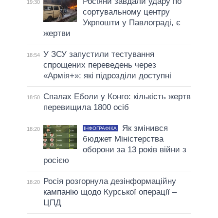
Росіяни завдали удару по
19:30
сортувальному центру
Укрпошти у Павлограді, є
жертви
У ЗСУ запустили тестування
18:54
спрощених переведень через
«Армія+»: які підрозділи доступні
Спалах Еболи у Конго: кількість жертв
18:50
перевищила 1800 осіб
Як змінився
ІНФОГРАФІКА
18:20
бюджет Міністерства
оборони за 13 років війни з
росією
Росія розгорнула дезінформаційну
18:20
кампанію щодо Курської операції –
ЦПД