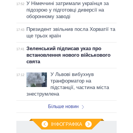
У Німеччині затримали українця за
17:52
підозрою у підготовці диверсії на
оборонному заводі
Президент звільнив посла Хорватії та
17:43
ще трьох країн
Зеленський підписав указ про
17:41
встановлення нового військового
свята
У Львові вибухнув
17:12
транформатор на
підстанції, частина міста
знеструмлена
Більше новин
ІНФОГРАФІКА