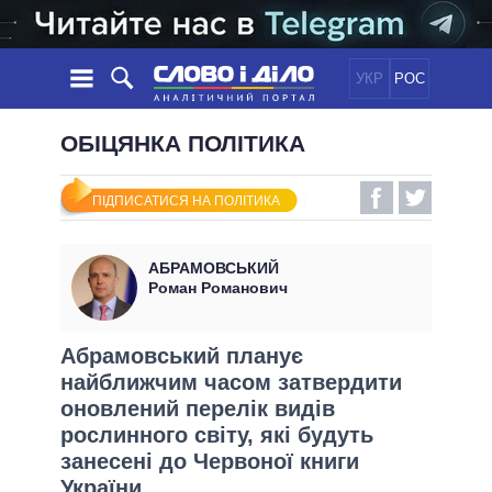
УКР
РОС
НОВИНИ
ОБІЦЯНКА ПОЛІТИКА
ОБIЦЯНКИ
СТРІЧКА
ПОЛІТИКА
ПІДПИСАТИСЯ НА ПОЛІТИКА
ПОДІЇ
ЕКОНОМІКА
ПОЛIТИКИ
СТАТТІ
СУСПІЛЬСТВО
АБРАМОВСЬКИЙ
ІНФОГРАФІКА
ДУМКИ
СВІТ
УСІ ПОЛІТИКИ
Роман Романович
ОГЛЯДИ
ПРЕЗИДЕНТ І ОФІС
ВІДЕО
ДАЙДЖЕСТИ
ВЕРХОВНА РАДА
Абрамовський планує
ПІДТРИМАТИ
найближчим часом затвердити
КАБІНЕТ МІНІСТРІВ
оновлений перелік видів
ГОЛОВИ ОБЛАДМІНІСТРАЦІЙ
ПОРІВНЯННЯ ПОЛІТИКІВ
рослинного світу, які будуть
МЕРИ МІСТ
занесені до Червоної книги
ВСІ ПЕРСОНИ
України