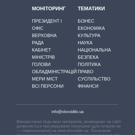
МОНІТОРИНГ
ТЕМАТИКИ
ПРЕЗИДЕНТ І
БІЗНЕС
ОФІС
ЕКОНОМІКА
ВЕРХОВНА
КУЛЬТУРА
РАДА
НАУКА
КАБІНЕТ
НАЦІОНАЛЬНА
МІНІСТРІВ
БЕЗПЕКА
ГОЛОВИ
ПОЛІТИКА
ОБЛАДМІНІСТРАЦІЙ
ПРАВО
МЕРИ МІСТ
СУСПІЛЬСТВО
ВСІ ПЕРСОНИ
ФІНАНСИ
info@slovoidilo.ua
Використання будь-яких матеріалів, розміщених на сайті,
дозволяється при вказуванні посилання (для інтернет-видань
— гіперпосилання) на www.slovoidilo.ua. Посилання