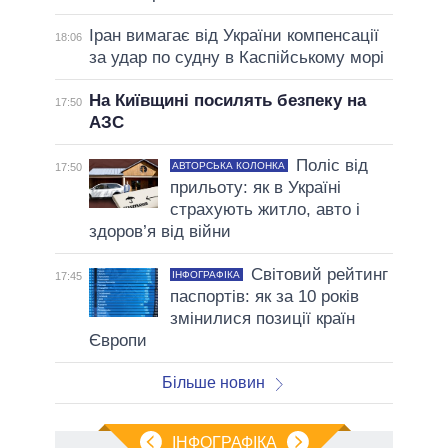
Іран вимагає від України компенсації
18:06
за удар по судну в Каспійському морі
На Київщині посилять безпеку на
17:50
АЗС
Поліс від
АВТОРСЬКА КОЛОНКА
17:50
прильоту: як в Україні
страхують житло, авто і
здоров’я від війни
Світовий рейтинг
ІНФОГРАФІКА
17:45
паспортів: як за 10 років
змінилися позиції країн
Європи
Більше новин
ІНФОГРАФІКА