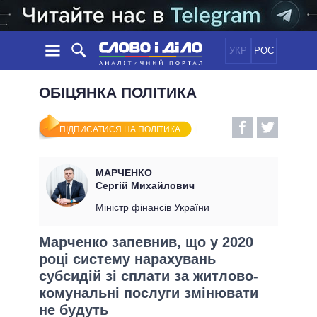
УКР
РОС
НОВИНИ
ОБІЦЯНКА ПОЛІТИКА
ОБIЦЯНКИ
СТРІЧКА
ПОЛІТИКА
ПІДПИСАТИСЯ НА ПОЛІТИКА
ПОДІЇ
ЕКОНОМІКА
ПОЛIТИКИ
СТАТТІ
СУСПІЛЬСТВО
МАРЧЕНКО
ІНФОГРАФІКА
ДУМКИ
СВІТ
УСІ ПОЛІТИКИ
Сергій Михайлович
ОГЛЯДИ
ПРЕЗИДЕНТ І ОФІС
Міністр фінансів України
ВІДЕО
ДАЙДЖЕСТИ
ВЕРХОВНА РАДА
Марченко запевнив, що у 2020
ПІДТРИМАТИ
КАБІНЕТ МІНІСТРІВ
році систему нарахувань
ГОЛОВИ ОБЛАДМІНІСТРАЦІЙ
субсидій зі сплати за житлово-
ПОРІВНЯННЯ ПОЛІТИКІВ
МЕРИ МІСТ
комунальні послуги змінювати
ВСІ ПЕРСОНИ
не будуть