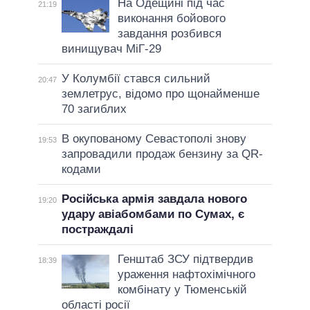
На Одещині під час
21:19
виконання бойового
завдання розбився
винищувач МіГ-29
У Колумбії стався сильний
20:47
землетрус, відомо про щонайменше
70 загиблих
В окупованому Севастополі знову
19:53
запровадили продаж бензину за QR-
кодами
Російська армія завдала нового
19:20
удару авіабомбами по Сумах, є
постраждалі
Генштаб ЗСУ підтвердив
18:39
ураження нафтохімічного
комбінату у Тюменській
області росії